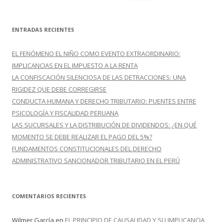
u
s
c
ENTRADAS RECIENTES
a
r
EL FENÓMENO EL NIÑO COMO EVENTO EXTRAORDINARIO:
:
IMPLICANCIAS EN EL IMPUESTO A LA RENTA
LA CONFISCACIÓN SILENCIOSA DE LAS DETRACCIONES: UNA
RIGIDEZ QUE DEBE CORREGIRSE
CONDUCTA HUMANA Y DERECHO TRIBUTARIO: PUENTES ENTRE
PSICOLOGÍA Y FISCALIDAD PERUANA
LAS SUCURSALES Y LA DISTRIBUCIÓN DE DIVIDENDOS: ¿EN QUÉ
MOMENTO SE DEBE REALIZAR EL PAGO DEL 5%?
FUNDAMENTOS CONSTITUCIONALES DEL DERECHO
ADMINISTRATIVO SANCIONADOR TRIBUTARIO EN EL PERÚ
COMENTARIOS RECIENTES
Wilmer García
en
EL PRINCIPIO DE CAUSALIDAD Y SU IMPLICANCIA