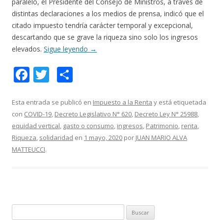
paralelo, el Presidente del Consejo de Ministros, a través de
distintas declaraciones a los medios de prensa, indicó que el
citado impuesto tendría carácter temporal y excepcional,
descartando que se grave la riqueza sino solo los ingresos
elevados.
Sigue leyendo
→
F
T
C
ac
w
o
e
itt
m
Esta entrada se publicó en
Impuesto a la Renta
y está etiquetada
con
COVID-19
,
Decreto Legislativo N° 620
,
Decreto Ley N° 25988
,
b
er
p
equidad vertical
,
gasto o consumo
,
ingresos
,
Patrimonio
,
renta
,
o
ar
Riqueza
,
solidaridad
en
1 mayo, 2020
por
JUAN MARIO ALVA
o
ti
MATTEUCCI
.
k
r
B