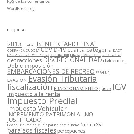
RSS
de los comentarios
WordPress.org
ETIQUETAS
2013
BENEFICIARIO FINAL
alcabala
COVID-19
cuarta categoria
COBRANZA DUDOSA
DAOT
DECLARACIÓN DE PREDIOS
declaración jurada
Declaración jurada anual
DISCRECIONALIDAD
detracciones
dividendos
Doble imposición
EMBARCACIONES DE RECREO
ESSALUD
Evasión Tributaria
EVASION
IGV
fiscalización
FRACCIONAMIENTO
gasto
impuesto a la renta
Impuesto Predial
Impuesto Vehícular
INCREMENTO PATRIMONIAL NO
JUSTIFICADO
Norma XVI
Ley de Tributación Municipal
no domiciliados
paraísos fiscales
percepciones