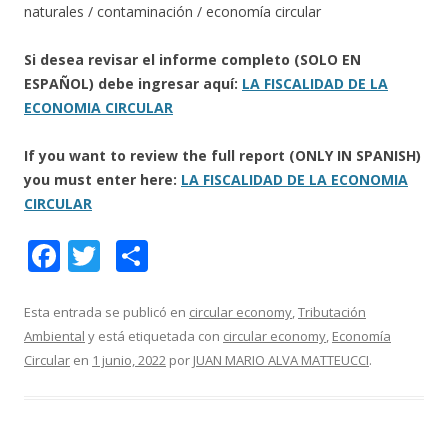
naturales / contaminación / economía circular
Si desea revisar el informe completo (SOLO EN
ESPAÑOL) debe ingresar aquí:
LA FISCALIDAD DE LA
ECONOMIA CIRCULAR
If you want to review the full report (ONLY IN SPANISH)
you must enter here:
LA FISCALIDAD DE LA ECONOMIA
CIRCULAR
F
T
C
ac
w
o
e
itt
m
Esta entrada se publicó en
circular economy
,
Tributación
Ambiental
y está etiquetada con
circular economy
,
Economía
b
er
p
Circular
en
1 junio, 2022
por
JUAN MARIO ALVA MATTEUCCI
.
o
ar
o
ti
k
r