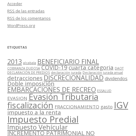
Acceder
RSS
de las entradas
RSS
de los comentarios
WordPress.org
ETIQUETAS
2013
BENEFICIARIO FINAL
alcabala
COVID-19
cuarta categoria
COBRANZA DUDOSA
DAOT
DECLARACIÓN DE PREDIOS
declaración jurada
Declaración jurada anual
DISCRECIONALIDAD
detracciones
dividendos
Doble imposición
EMBARCACIONES DE RECREO
ESSALUD
Evasión Tributaria
EVASION
IGV
fiscalización
FRACCIONAMIENTO
gasto
impuesto a la renta
Impuesto Predial
Impuesto Vehícular
INCREMENTO PATRIMONIAL NO