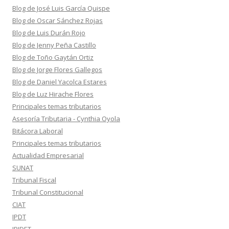
Blog de José Luis García Quispe
Blog de Oscar Sánchez Rojas
Blog de Luis Durán Rojo
Blog de Jenny Peña Castillo
Blog de Toño Gaytán Ortiz
Blog de Jorge Flores Gallegos
Blog de Daniel Yacolca Estares
Blog de Luz Hirache Flores
Principales temas tributarios
Asesoría Tributaria - Cynthia Oyola
Bitácora Laboral
Principales temas tributarios
Actualidad Empresarial
SUNAT
Tribunal Fiscal
Tribunal Constitucional
CIAT
IPDT