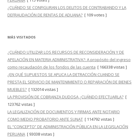
PERUANA
[ 115 votes ]
¿CUÁNDO SE CONFIGURAN LOS DELITOS DE CONTRABANDO Y LA
DEFRAUDACIÓN DE RENTAS DE ADUANA?
[ 109 votes ]
MÁS VISITADOS
¿CUÁNDO UTILIZAR LOS RECURSOS DE RECONSIDERACIÓN Y DE
APELACIÓN EN MATERIA ADMINISTRATIVA?: A propósito del ingreso
como recaudación de los fondos de las cuenta
[ 166338 vistas ]
¿EN QUÉ SUPUESTOS SE APLICA LA DETRACCIÓN CUANDO SE
PRESTA EL SERVICIO DE MANTENIMIENTO O REPARACIÓN DE BIENES
MUEBLES?
[ 132014 vistas ]
LA PROVISIÓN DE COBRANZA DUDOSA ¿CUÁNDO EFECTUARLA?
[
123762 vistas ]
LA LEGALIZACIÓN DE DOCUMENTOS Y FIRMAS ANTE NOTARIO
COMO MEDIO PROBATORIO ANTE SUNAT
[ 114792 vistas ]
EL “CONCEPTO” DE ADMINISTRACIÓN PÚBLICA EN LA LEGISLACIÓN
PERUANA
[ 93038 vistas ]