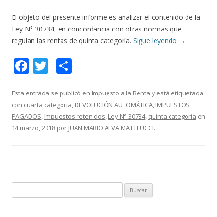
El objeto del presente informe es analizar el contenido de la
Ley N° 30734, en concordancia con otras normas que
regulan las rentas de quinta categoría.
Sigue leyendo
→
F
T
C
ac
w
o
e
itt
m
Esta entrada se publicó en
Impuesto a la Renta
y está etiquetada
con
cuarta categoria
,
DEVOLUCIÓN AUTOMÁTICA
,
IMPUESTOS
b
er
p
PAGADOS
,
Impuestos retenidos
,
Ley N° 30734
,
quinta categoria
en
o
ar
14 marzo, 2018
por
JUAN MARIO ALVA MATTEUCCI
.
o
ti
k
r
B
u
s