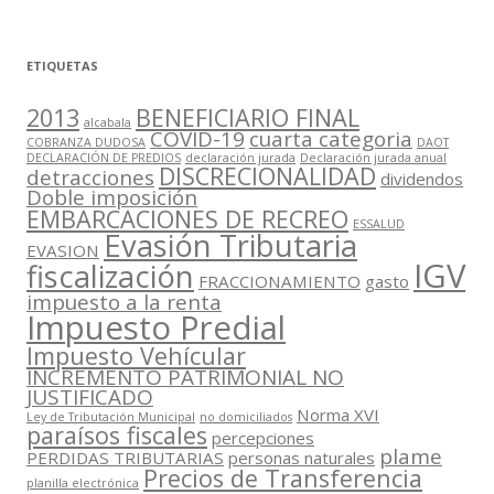
ETIQUETAS
2013
BENEFICIARIO FINAL
alcabala
COVID-19
cuarta categoria
COBRANZA DUDOSA
DAOT
DECLARACIÓN DE PREDIOS
declaración jurada
Declaración jurada anual
DISCRECIONALIDAD
detracciones
dividendos
Doble imposición
EMBARCACIONES DE RECREO
ESSALUD
Evasión Tributaria
EVASION
IGV
fiscalización
FRACCIONAMIENTO
gasto
impuesto a la renta
Impuesto Predial
Impuesto Vehícular
INCREMENTO PATRIMONIAL NO
JUSTIFICADO
Norma XVI
Ley de Tributación Municipal
no domiciliados
paraísos fiscales
percepciones
plame
PERDIDAS TRIBUTARIAS
personas naturales
Precios de Transferencia
planilla electrónica