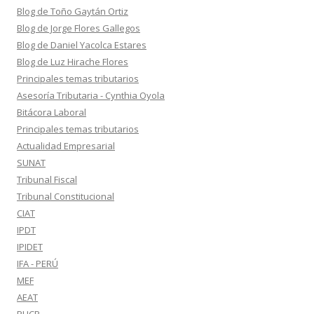
Blog de Toño Gaytán Ortiz
Blog de Jorge Flores Gallegos
Blog de Daniel Yacolca Estares
Blog de Luz Hirache Flores
Principales temas tributarios
Asesoría Tributaria - Cynthia Oyola
Bitácora Laboral
Principales temas tributarios
Actualidad Empresarial
SUNAT
Tribunal Fiscal
Tribunal Constitucional
CIAT
IPDT
IPIDET
IFA - PERÚ
MEF
AEAT