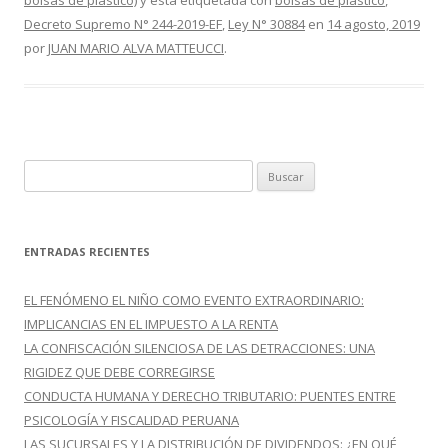
bolsas de plástico)
y está etiquetada con
bolsas de plástico
,
b
er
p
Decreto Supremo N° 244-2019-EF
,
Ley N° 30884
en
14 agosto, 2019
o
ar
por
JUAN MARIO ALVA MATTEUCCI
.
o
ti
k
r
B
u
s
c
ENTRADAS RECIENTES
a
r
EL FENÓMENO EL NIÑO COMO EVENTO EXTRAORDINARIO:
:
IMPLICANCIAS EN EL IMPUESTO A LA RENTA
LA CONFISCACIÓN SILENCIOSA DE LAS DETRACCIONES: UNA
RIGIDEZ QUE DEBE CORREGIRSE
CONDUCTA HUMANA Y DERECHO TRIBUTARIO: PUENTES ENTRE
PSICOLOGÍA Y FISCALIDAD PERUANA
LAS SUCURSALES Y LA DISTRIBUCIÓN DE DIVIDENDOS: ¿EN QUÉ