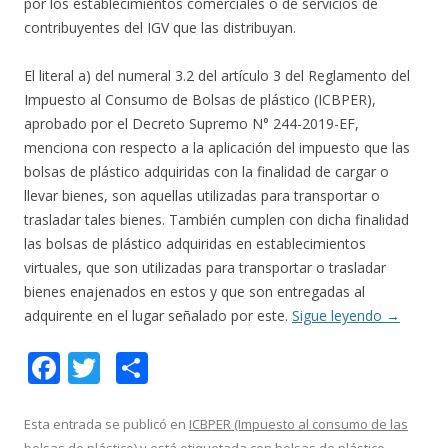
por los establecimientos comerciales o de servicios de
contribuyentes del IGV que las distribuyan.
El literal a) del numeral 3.2 del artículo 3 del Reglamento del
Impuesto al Consumo de Bolsas de plástico (ICBPER),
aprobado por el Decreto Supremo N° 244-2019-EF,
menciona con respecto a la aplicación del impuesto que las
bolsas de plástico adquiridas con la finalidad de cargar o
llevar bienes, son aquellas utilizadas para transportar o
trasladar tales bienes. También cumplen con dicha finalidad
las bolsas de plástico adquiridas en establecimientos
virtuales, que son utilizadas para transportar o trasladar
bienes enajenados en estos y que son entregadas al
adquirente en el lugar señalado por este.
Sigue leyendo
→
F
T
C
ac
w
o
e
itt
m
Esta entrada se publicó en
ICBPER (Impuesto al consumo de las