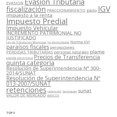
Evasión Tributaria
EVASION
IGV
fiscalización
FRACCIONAMIENTO
gasto
impuesto a la renta
Impuesto Predial
Impuesto Vehícular
INCREMENTO PATRIMONIAL NO
JUSTIFICADO
Norma XVI
Ley de Tributación Municipal
no domiciliados
paraísos fiscales
percepciones
plame
PERDIDAS TRIBUTARIAS
personas naturales
Precios de Transferencia
planilla electrónica
quinta categoria
Resolución de Superintendencia N° 300-
2014/SUNAT
Resolución de Superintendencia Nº
013-2007/SUNAT
retenciones
sunat
retención
Serenazgo
VALOR DE MERCADO
VIATICOS
TOP 5