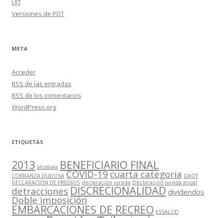
UIT
Versiones de PDT
META
Acceder
RSS
de las entradas
RSS
de los comentarios
WordPress.org
ETIQUETAS
2013
BENEFICIARIO FINAL
alcabala
COVID-19
cuarta categoria
COBRANZA DUDOSA
DAOT
DECLARACIÓN DE PREDIOS
declaración jurada
Declaración jurada anual
DISCRECIONALIDAD
detracciones
dividendos
Doble imposición
EMBARCACIONES DE RECREO
ESSALUD