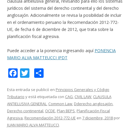
cláusula antielusiva general, revisando para ello los sistemas
jurídicos del sistema del derecho continental y del derecho
anglosajón. Adicionalmente se revisa la posibilidad de incluir
en el ordenamiento peruano la Recomendación 2012-772-
UE, de fecha 6 de diciembre de 2012, que trata sobre la
planificación fiscal agresiva.
Puede acceder a la ponencia ingresando aquí
PONENCIA
MARIO ALVA MATTEUCCI IPDT
F
T
C
ac
w
o
e
itt
m
Esta entrada se publicó en
Principios Generales y Código
Tributario
y está etiquetada con
CAG
,
CIVIL LAW
,
CLAUSULA
b
er
p
ANTIELUSIVA GENERAL
,
Common Law
,
Dderecho anglosajón
,
o
ar
Derecho continental
,
OCDE
,
Plan BEPS
,
Planificación Fiscal
o
ti
Agresiva
,
Recomendación 2012-772-UE
en
7 diciembre, 2018
por
JUAN MARIO ALVA MATTEUCCI
.
k
r