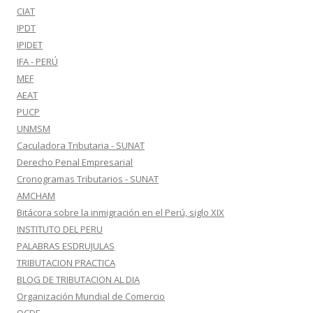
CIAT
IPDT
IPIDET
IFA - PERÚ
MEF
AEAT
PUCP
UNMSM
Caculadora Tributaria - SUNAT
Derecho Penal Empresarial
Cronogramas Tributarios - SUNAT
AMCHAM
Bitácora sobre la inmigración en el Perú, siglo XIX
INSTITUTO DEL PERU
PALABRAS ESDRUJULAS
TRIBUTACION PRACTICA
BLOG DE TRIBUTACION AL DIA
Organización Mundial de Comercio