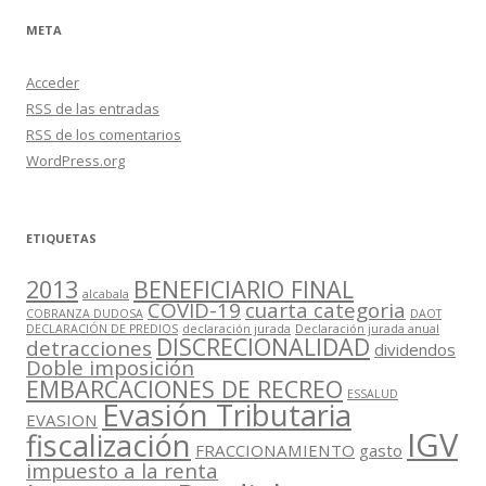
META
Acceder
RSS
de las entradas
RSS
de los comentarios
WordPress.org
ETIQUETAS
2013
BENEFICIARIO FINAL
alcabala
COVID-19
cuarta categoria
COBRANZA DUDOSA
DAOT
DECLARACIÓN DE PREDIOS
declaración jurada
Declaración jurada anual
DISCRECIONALIDAD
detracciones
dividendos
Doble imposición
EMBARCACIONES DE RECREO
ESSALUD
Evasión Tributaria
EVASION
IGV
fiscalización
FRACCIONAMIENTO
gasto
impuesto a la renta