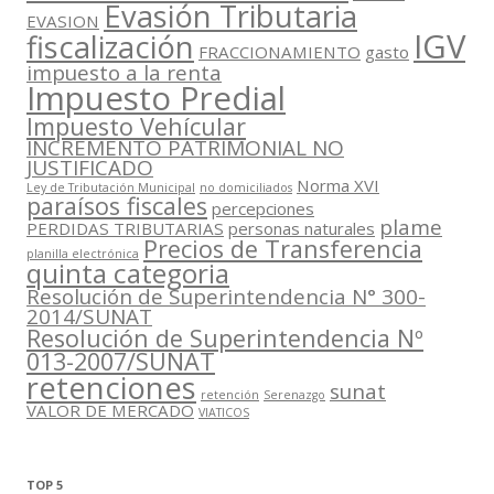
Evasión Tributaria
EVASION
IGV
fiscalización
FRACCIONAMIENTO
gasto
impuesto a la renta
Impuesto Predial
Impuesto Vehícular
INCREMENTO PATRIMONIAL NO
JUSTIFICADO
Norma XVI
Ley de Tributación Municipal
no domiciliados
paraísos fiscales
percepciones
plame
PERDIDAS TRIBUTARIAS
personas naturales
Precios de Transferencia
planilla electrónica
quinta categoria
Resolución de Superintendencia N° 300-
2014/SUNAT
Resolución de Superintendencia Nº
013-2007/SUNAT
retenciones
sunat
retención
Serenazgo
VALOR DE MERCADO
VIATICOS
TOP 5