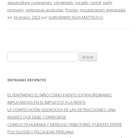
aquaculture companies
,
congelado
,
curado
,
cured
,
early
o
ar
recovery
,
empresas acuícolas
,
frozen
,
recuperacion anticipada
o
ti
en
16 enero, 2023
por
JUAN MARIO ALVA MATTEUCCI
.
k
r
B
u
s
c
ENTRADAS RECIENTES
a
r
EL FENÓMENO EL NIÑO COMO EVENTO EXTRAORDINARIO:
:
IMPLICANCIAS EN EL IMPUESTO A LA RENTA
LA CONFISCACIÓN SILENCIOSA DE LAS DETRACCIONES: UNA
RIGIDEZ QUE DEBE CORREGIRSE
CONDUCTA HUMANA Y DERECHO TRIBUTARIO: PUENTES ENTRE
PSICOLOGÍA Y FISCALIDAD PERUANA