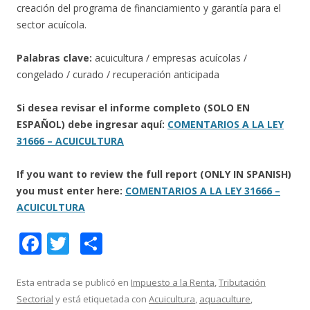
creación del programa de financiamiento y garantía para el
sector acuícola.
Palabras clave:
acuicultura / empresas acuícolas /
congelado / curado / recuperación anticipada
Si desea revisar el informe completo (SOLO EN
ESPAÑOL) debe ingresar aquí:
COMENTARIOS A LA LEY
31666 – ACUICULTURA
If you want to review the full report (ONLY IN SPANISH)
you must enter here:
COMENTARIOS A LA LEY 31666 –
ACUICULTURA
F
T
C
ac
w
o
e
itt
m
Esta entrada se publicó en
Impuesto a la Renta
,
Tributación
Sectorial
y está etiquetada con
Acuicultura
,
aquaculture
,
b
er
p