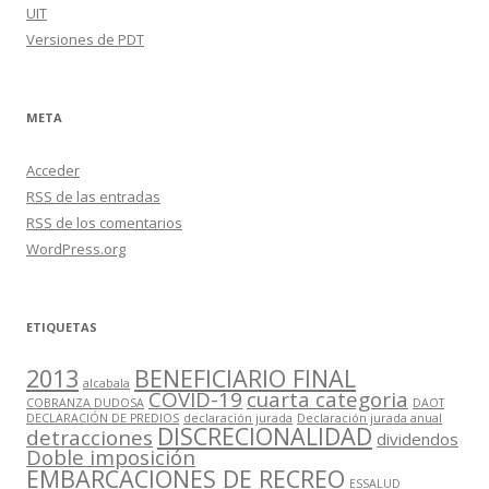
UIT
Versiones de PDT
META
Acceder
RSS
de las entradas
RSS
de los comentarios
WordPress.org
ETIQUETAS
2013
BENEFICIARIO FINAL
alcabala
COVID-19
cuarta categoria
COBRANZA DUDOSA
DAOT
DECLARACIÓN DE PREDIOS
declaración jurada
Declaración jurada anual
DISCRECIONALIDAD
detracciones
dividendos
Doble imposición
EMBARCACIONES DE RECREO
ESSALUD