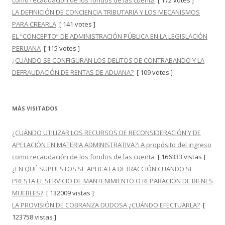
como recaudación de los fondos de las cuenta
[ 172 votes ]
LA DEFINICIÓN DE CONCIENCIA TRIBUTARIA Y LOS MECANISMOS
PARA CREARLA
[ 141 votes ]
EL “CONCEPTO” DE ADMINISTRACIÓN PÚBLICA EN LA LEGISLACIÓN
PERUANA
[ 115 votes ]
¿CUÁNDO SE CONFIGURAN LOS DELITOS DE CONTRABANDO Y LA
DEFRAUDACIÓN DE RENTAS DE ADUANA?
[ 109 votes ]
MÁS VISITADOS
¿CUÁNDO UTILIZAR LOS RECURSOS DE RECONSIDERACIÓN Y DE
APELACIÓN EN MATERIA ADMINISTRATIVA?: A propósito del ingreso
como recaudación de los fondos de las cuenta
[ 166333 vistas ]
¿EN QUÉ SUPUESTOS SE APLICA LA DETRACCIÓN CUANDO SE
PRESTA EL SERVICIO DE MANTENIMIENTO O REPARACIÓN DE BIENES
MUEBLES?
[ 132009 vistas ]
LA PROVISIÓN DE COBRANZA DUDOSA ¿CUÁNDO EFECTUARLA?
[
123758 vistas ]