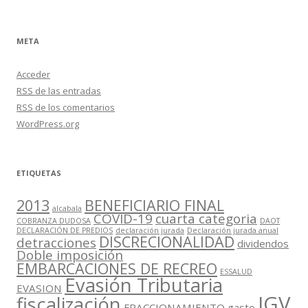
META
Acceder
RSS
de las entradas
RSS
de los comentarios
WordPress.org
ETIQUETAS
2013
BENEFICIARIO FINAL
alcabala
COVID-19
cuarta categoria
COBRANZA DUDOSA
DAOT
DECLARACIÓN DE PREDIOS
declaración jurada
Declaración jurada anual
DISCRECIONALIDAD
detracciones
dividendos
Doble imposición
EMBARCACIONES DE RECREO
ESSALUD
Evasión Tributaria
EVASION
IGV
fiscalización
FRACCIONAMIENTO
gasto