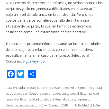
Si los costos de terceros son mínimos, no serían notorios los
perjuicios y ello no generaría dificultades en su aceptación,
bajo un nivel de tolerancia en la convivencia. Pero si los
costos de terceros son elevados, ello delimitaría una
situación de perjuicio, lo cual en términos económicos
calificarían como una externalidad de tipo negativo.
El motivo del presente informe es analizar las externalidades
de tipo negativo y relacionarlas con el tema impositivo,
específicamente en el caso del Impuesto Selectivo al
Consumo.
Sigue leyendo
→
F
T
C
ac
w
o
e
itt
m
Esta entrada se publicó en
Impuesto Selectivo al Consumo
y está
etiquetada con
Coase
,
costo privado
,
costo social
,
Externalidad
b
er
p
negativa
,
Externalidad positiva
,
Externalidades
,
Impuesto
o
ar
Selectivo al Consumo
,
ISC
en
1 mayo, 2018
por
JUAN MARIO ALVA