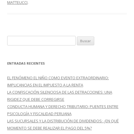
o
ti
MATTEUCCI
.
k
r
B
u
s
c
ENTRADAS RECIENTES
a
r
EL FENÓMENO EL NIÑO COMO EVENTO EXTRAORDINARIO:
:
IMPLICANCIAS EN EL IMPUESTO A LA RENTA
LA CONFISCACIÓN SILENCIOSA DE LAS DETRACCIONES: UNA
RIGIDEZ QUE DEBE CORREGIRSE
CONDUCTA HUMANA Y DERECHO TRIBUTARIO: PUENTES ENTRE
PSICOLOGÍA Y FISCALIDAD PERUANA
LAS SUCURSALES Y LA DISTRIBUCIÓN DE DIVIDENDOS: ¿EN QUÉ
MOMENTO SE DEBE REALIZAR EL PAGO DEL 5%?