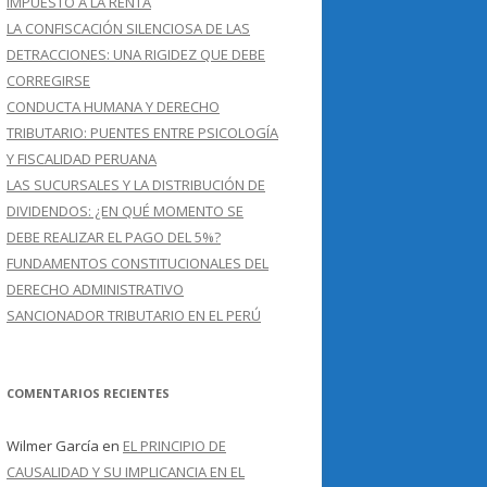
IMPUESTO A LA RENTA
LA CONFISCACIÓN SILENCIOSA DE LAS
DETRACCIONES: UNA RIGIDEZ QUE DEBE
CORREGIRSE
CONDUCTA HUMANA Y DERECHO
TRIBUTARIO: PUENTES ENTRE PSICOLOGÍA
Y FISCALIDAD PERUANA
LAS SUCURSALES Y LA DISTRIBUCIÓN DE
DIVIDENDOS: ¿EN QUÉ MOMENTO SE
DEBE REALIZAR EL PAGO DEL 5%?
FUNDAMENTOS CONSTITUCIONALES DEL
DERECHO ADMINISTRATIVO
SANCIONADOR TRIBUTARIO EN EL PERÚ
COMENTARIOS RECIENTES
Wilmer García
en
EL PRINCIPIO DE
CAUSALIDAD Y SU IMPLICANCIA EN EL