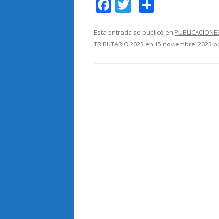
F
T
C
ac
w
o
e
itt
m
Esta entrada se publicó en
PUBLICACIONE
TRIBUTARIO 2023
en
15 noviembre, 2023
p
b
er
p
o
ar
o
ti
k
r