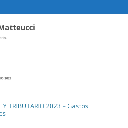
 Matteucci
ario.
Ir
al
contenido
IO 2023
 Y TRIBUTARIO 2023 – Gastos
es