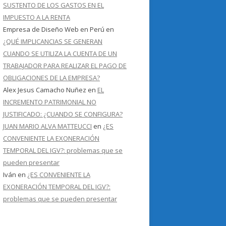
SUSTENTO DE LOS GASTOS EN EL
IMPUESTO A LA RENTA
Empresa de Diseño Web en Perú
en
¿QUÉ IMPLICANCIAS SE GENERAN
CUANDO SE UTILIZA LA CUENTA DE UN
TRABAJADOR PARA REALIZAR EL PAGO DE
OBLIGACIONES DE LA EMPRESA?
Alex Jesus Camacho Nuñez
en
EL
INCREMENTO PATRIMONIAL NO
JUSTIFICADO: ¿CUANDO SE CONFIGURA?
JUAN MARIO ALVA MATTEUCCI
en
¿ES
CONVENIENTE LA EXONERACIÓN
TEMPORAL DEL IGV?: problemas que se
pueden presentar
Iván
en
¿ES CONVENIENTE LA
EXONERACIÓN TEMPORAL DEL IGV?:
problemas que se pueden presentar