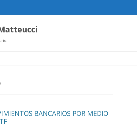
 Matteucci
ario.
Ir
al
contenido
E
OVIMIENTOS BANCARIOS POR MEDIO
ITF