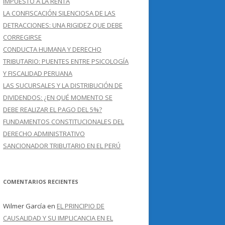
IMPUESTO A LA RENTA
LA CONFISCACIÓN SILENCIOSA DE LAS
DETRACCIONES: UNA RIGIDEZ QUE DEBE
CORREGIRSE
CONDUCTA HUMANA Y DERECHO
TRIBUTARIO: PUENTES ENTRE PSICOLOGÍA
Y FISCALIDAD PERUANA
LAS SUCURSALES Y LA DISTRIBUCIÓN DE
DIVIDENDOS: ¿EN QUÉ MOMENTO SE
DEBE REALIZAR EL PAGO DEL 5%?
FUNDAMENTOS CONSTITUCIONALES DEL
DERECHO ADMINISTRATIVO
SANCIONADOR TRIBUTARIO EN EL PERÚ
COMENTARIOS RECIENTES
Wilmer García
en
EL PRINCIPIO DE
CAUSALIDAD Y SU IMPLICANCIA EN EL