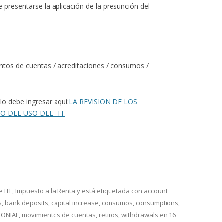
 presentarse la aplicación de la presunción del
entos de cuentas / acreditaciones / consumos /
lo debe ingresar aquí:
LA REVISION DE LOS
 DEL USO DEL ITF
e ITF
,
Impuesto a la Renta
y está etiquetada con
account
s
,
bank deposits
,
capital increase
,
consumos
,
consumptions
,
MONIAL
,
movimientos de cuentas
,
retiros
,
withdrawals
en
16