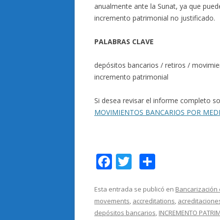
anualmente ante la Sunat, ya que puede
incremento patrimonial no justificado.
PALABRAS CLAVE
depósitos bancarios / retiros / movimi
incremento patrimonial
Si desea revisar el informe completo so
MOVIMIENTOS BANCARIOS POR MEDIO
F
T
C
ac
w
o
e
itt
m
Esta entrada se publicó en
Bancarización 
movements
,
accreditations
,
acreditacione
b
er
p
depósitos bancarios
,
INCREMENTO PATRI