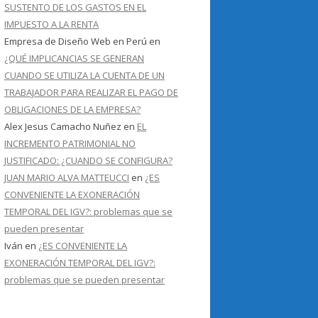
SUSTENTO DE LOS GASTOS EN EL
IMPUESTO A LA RENTA
Empresa de Diseño Web en Perú
en
¿QUÉ IMPLICANCIAS SE GENERAN
CUANDO SE UTILIZA LA CUENTA DE UN
TRABAJADOR PARA REALIZAR EL PAGO DE
OBLIGACIONES DE LA EMPRESA?
Alex Jesus Camacho Nuñez
en
EL
INCREMENTO PATRIMONIAL NO
JUSTIFICADO: ¿CUANDO SE CONFIGURA?
JUAN MARIO ALVA MATTEUCCI
en
¿ES
CONVENIENTE LA EXONERACIÓN
TEMPORAL DEL IGV?: problemas que se
pueden presentar
Iván
en
¿ES CONVENIENTE LA
EXONERACIÓN TEMPORAL DEL IGV?:
problemas que se pueden presentar