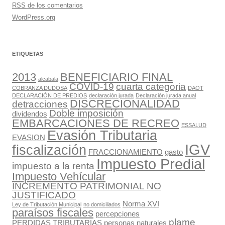
RSS
de los comentarios
WordPress.org
ETIQUETAS
2013
BENEFICIARIO FINAL
alcabala
COVID-19
cuarta categoria
COBRANZA DUDOSA
DAOT
DECLARACIÓN DE PREDIOS
declaración jurada
Declaración jurada anual
DISCRECIONALIDAD
detracciones
Doble imposición
dividendos
EMBARCACIONES DE RECREO
ESSALUD
Evasión Tributaria
EVASION
IGV
fiscalización
FRACCIONAMIENTO
gasto
Impuesto Predial
impuesto a la renta
Impuesto Vehícular
INCREMENTO PATRIMONIAL NO
JUSTIFICADO
Norma XVI
Ley de Tributación Municipal
no domiciliados
paraísos fiscales
percepciones
plame
PERDIDAS TRIBUTARIAS
personas naturales