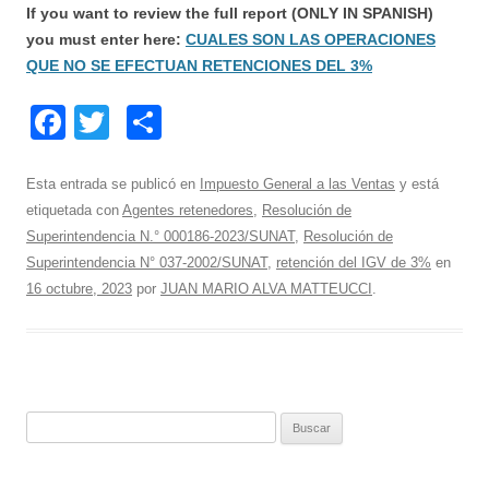
If you want to review the full report (ONLY IN SPANISH)
you must enter here:
CUALES SON LAS OPERACIONES
QUE NO SE EFECTUAN RETENCIONES DEL 3%
F
T
C
a
wi
o
c
tt
m
Esta entrada se publicó en
Impuesto General a las Ventas
y está
etiquetada con
Agentes retenedores
,
Resolución de
e
er
p
Superintendencia N.° 000186-2023/SUNAT
,
Resolución de
b
ar
Superintendencia N° 037-2002/SUNAT
,
retención del IGV de 3%
en
o
tir
16 octubre, 2023
por
JUAN MARIO ALVA MATTEUCCI
.
o
k
B
u
s