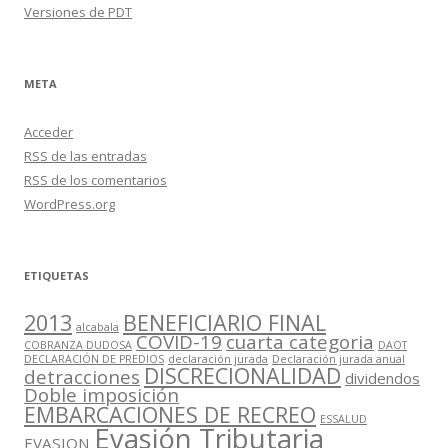
Versiones de PDT
META
Acceder
RSS
de las entradas
RSS
de los comentarios
WordPress.org
ETIQUETAS
2013
BENEFICIARIO FINAL
alcabala
COVID-19
cuarta categoria
COBRANZA DUDOSA
DAOT
DECLARACIÓN DE PREDIOS
declaración jurada
Declaración jurada anual
DISCRECIONALIDAD
detracciones
dividendos
Doble imposición
EMBARCACIONES DE RECREO
ESSALUD
Evasión Tributaria
EVASION