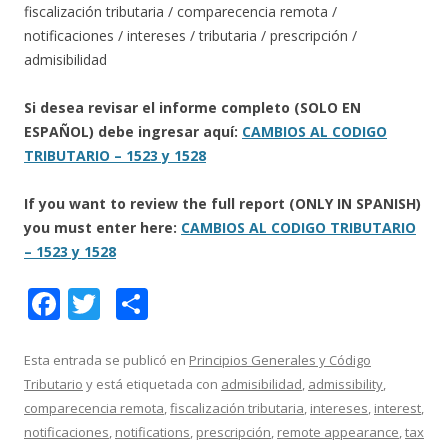
fiscalización tributaria / comparecencia remota /
notificaciones / intereses / tributaria / prescripción /
admisibilidad
Si desea revisar el informe completo (SOLO EN
ESPAÑOL) debe ingresar aquí:
CAMBIOS AL CODIGO
TRIBUTARIO – 1523 y 1528
If you want to review the full report (ONLY IN SPANISH)
you must enter here:
CAMBIOS AL CODIGO TRIBUTARIO
– 1523 y 1528
F
T
C
ac
w
o
e
itt
m
Esta entrada se publicó en
Principios Generales y Código
Tributario
y está etiquetada con
admisibilidad
,
admissibility
,
b
er
p
comparecencia remota
,
fiscalización tributaria
,
intereses
,
interest
,
o
ar
notificaciones
,
notifications
,
prescripción
,
remote appearance
,
tax