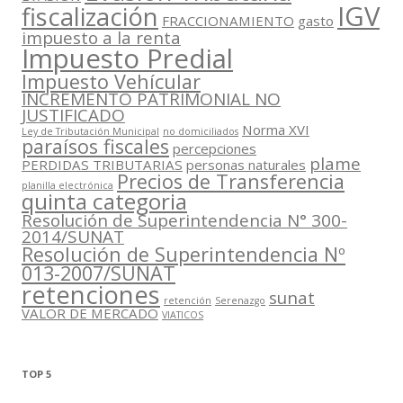
IGV
fiscalización
FRACCIONAMIENTO
gasto
impuesto a la renta
Impuesto Predial
Impuesto Vehícular
INCREMENTO PATRIMONIAL NO
JUSTIFICADO
Norma XVI
Ley de Tributación Municipal
no domiciliados
paraísos fiscales
percepciones
plame
PERDIDAS TRIBUTARIAS
personas naturales
Precios de Transferencia
planilla electrónica
quinta categoria
Resolución de Superintendencia N° 300-
2014/SUNAT
Resolución de Superintendencia Nº
013-2007/SUNAT
retenciones
sunat
retención
Serenazgo
VALOR DE MERCADO
VIATICOS
TOP 5