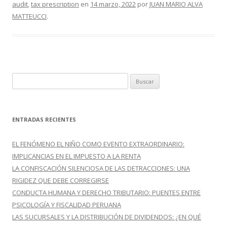
o
ti
audit
,
tax prescription
en
14 marzo, 2022
por
JUAN MARIO ALVA
MATTEUCCI
.
k
r
B
u
s
c
ENTRADAS RECIENTES
a
r
EL FENÓMENO EL NIÑO COMO EVENTO EXTRAORDINARIO:
:
IMPLICANCIAS EN EL IMPUESTO A LA RENTA
LA CONFISCACIÓN SILENCIOSA DE LAS DETRACCIONES: UNA
RIGIDEZ QUE DEBE CORREGIRSE
CONDUCTA HUMANA Y DERECHO TRIBUTARIO: PUENTES ENTRE
PSICOLOGÍA Y FISCALIDAD PERUANA
LAS SUCURSALES Y LA DISTRIBUCIÓN DE DIVIDENDOS: ¿EN QUÉ