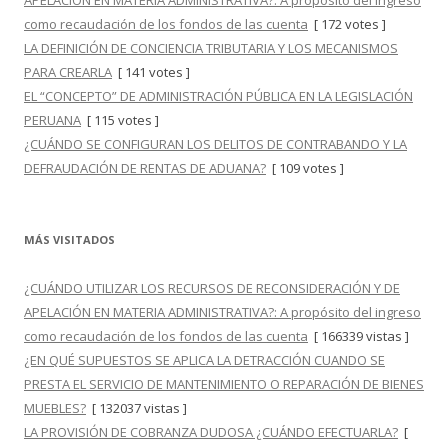
APELACIÓN EN MATERIA ADMINISTRATIVA?: A propósito del ingreso
como recaudación de los fondos de las cuenta
[ 172 votes ]
LA DEFINICIÓN DE CONCIENCIA TRIBUTARIA Y LOS MECANISMOS
PARA CREARLA
[ 141 votes ]
EL “CONCEPTO” DE ADMINISTRACIÓN PÚBLICA EN LA LEGISLACIÓN
PERUANA
[ 115 votes ]
¿CUÁNDO SE CONFIGURAN LOS DELITOS DE CONTRABANDO Y LA
DEFRAUDACIÓN DE RENTAS DE ADUANA?
[ 109 votes ]
MÁS VISITADOS
¿CUÁNDO UTILIZAR LOS RECURSOS DE RECONSIDERACIÓN Y DE
APELACIÓN EN MATERIA ADMINISTRATIVA?: A propósito del ingreso
como recaudación de los fondos de las cuenta
[ 166339 vistas ]
¿EN QUÉ SUPUESTOS SE APLICA LA DETRACCIÓN CUANDO SE
PRESTA EL SERVICIO DE MANTENIMIENTO O REPARACIÓN DE BIENES
MUEBLES?
[ 132037 vistas ]
LA PROVISIÓN DE COBRANZA DUDOSA ¿CUÁNDO EFECTUARLA?
[