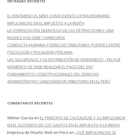
ENTRADAS RECIENTES
a
r
EL FENÓMENO EL NIÑO COMO EVENTO EXTRAORDINARIO:
:
IMPLICANCIAS EN EL IMPUESTO A LA RENTA
LA CONFISCACIÓN SILENCIOSA DE LAS DETRACCIONES: UNA
RIGIDEZ QUE DEBE CORREGIRSE
CONDUCTA HUMANA Y DERECHO TRIBUTARIO: PUENTES ENTRE
PSICOLOGÍA Y FISCALIDAD PERUANA
LAS SUCURSALES Y LA DISTRIBUCIÓN DE DIVIDENDOS: ¿EN QUÉ
MOMENTO SE DEBE REALIZAR EL PAGO DEL 5%?
FUNDAMENTOS CONSTITUCIONALES DEL DERECHO
ADMINISTRATIVO SANCIONADOR TRIBUTARIO EN EL PERÚ
COMENTARIOS RECIENTES
Wilmer García
en
EL PRINCIPIO DE CAUSALIDAD Y SU IMPLICANCIA
EN EL SUSTENTO DE LOS GASTOS EN EL IMPUESTO A LA RENTA
Empresa de Diseño Web en Perú
en
¿QUÉ IMPLICANCIAS SE