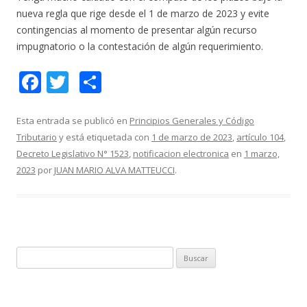
nueva regla que rige desde el 1 de marzo de 2023 y evite
contingencias al momento de presentar algún recurso
impugnatorio o la contestación de algún requerimiento.
F
T
C
ac
w
o
e
itt
m
Esta entrada se publicó en
Principios Generales y Código
Tributario
y está etiquetada con
1 de marzo de 2023
,
artículo 104
,
b
er
p
Decreto Legislativo N° 1523
,
notificacion electronica
en
1 marzo,
o
ar
2023
por
JUAN MARIO ALVA MATTEUCCI
.
o
ti
k
r
B
u
s
c