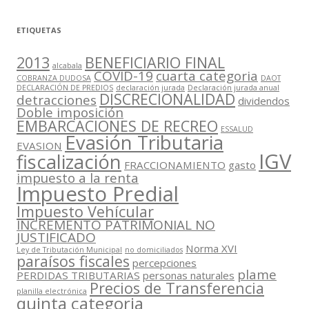
ETIQUETAS
2013
BENEFICIARIO FINAL
alcabala
COVID-19
cuarta categoria
COBRANZA DUDOSA
DAOT
DECLARACIÓN DE PREDIOS
declaración jurada
Declaración jurada anual
DISCRECIONALIDAD
detracciones
dividendos
Doble imposición
EMBARCACIONES DE RECREO
ESSALUD
Evasión Tributaria
EVASION
IGV
fiscalización
FRACCIONAMIENTO
gasto
impuesto a la renta
Impuesto Predial
Impuesto Vehícular
INCREMENTO PATRIMONIAL NO
JUSTIFICADO
Norma XVI
Ley de Tributación Municipal
no domiciliados
paraísos fiscales
percepciones
plame
PERDIDAS TRIBUTARIAS
personas naturales
Precios de Transferencia
planilla electrónica
quinta categoria