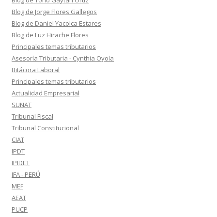
Blog de Toño Gaytán Ortiz
Blog de Jorge Flores Gallegos
Blog de Daniel Yacolca Estares
Blog de Luz Hirache Flores
Principales temas tributarios
Asesoría Tributaria - Cynthia Oyola
Bitácora Laboral
Principales temas tributarios
Actualidad Empresarial
SUNAT
Tribunal Fiscal
Tribunal Constitucional
CIAT
IPDT
IPIDET
IFA - PERÚ
MEF
AEAT
PUCP