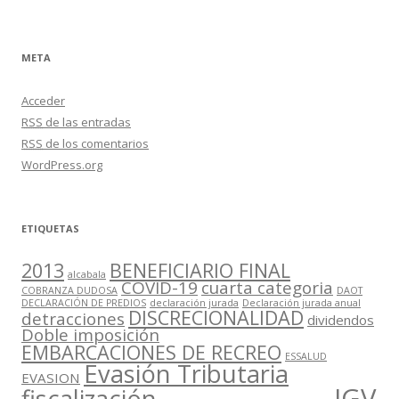
META
Acceder
RSS
de las entradas
RSS
de los comentarios
WordPress.org
ETIQUETAS
2013
BENEFICIARIO FINAL
alcabala
COVID-19
cuarta categoria
COBRANZA DUDOSA
DAOT
DECLARACIÓN DE PREDIOS
declaración jurada
Declaración jurada anual
DISCRECIONALIDAD
detracciones
dividendos
Doble imposición
EMBARCACIONES DE RECREO
ESSALUD
Evasión Tributaria
EVASION
IGV
fiscalización