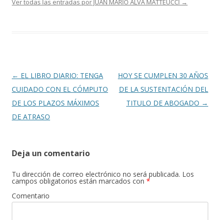
Ver todas las entradas por JUAN MARIO ALVA MATTEUCCI
→
Navegación
←
EL LIBRO DIARIO: TENGA
HOY SE CUMPLEN 30 AÑOS
de
CUIDADO CON EL CÓMPUTO
DE LA SUSTENTACIÓN DEL
entradas
DE LOS PLAZOS MÁXIMOS
TITULO DE ABOGADO
→
DE ATRASO
Deja un comentario
Tu dirección de correo electrónico no será publicada.
Los
campos obligatorios están marcados con
*
Comentario