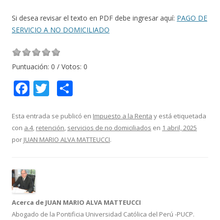
Si desea revisar el texto en PDF debe ingresar aquí:
PAGO DE
SERVICIO A NO DOMICILIADO
Puntuación:
0
/ Votos:
0
F
T
C
ac
w
o
e
itt
m
Esta entrada se publicó en
Impuesto a la Renta
y está etiquetada
con
a.4
,
retención
,
servicios de no domiciliados
en
1 abril, 2025
b
er
p
por
JUAN MARIO ALVA MATTEUCCI
.
o
ar
o
ti
k
r
Acerca de JUAN MARIO ALVA MATTEUCCI
Abogado de la Pontificia Universidad Católica del Perú -PUCP.