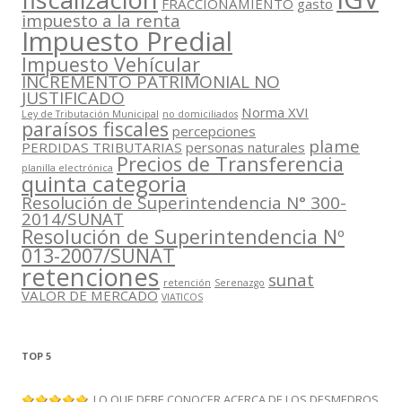
FRACCIONAMIENTO
gasto
impuesto a la renta
Impuesto Predial
Impuesto Vehícular
INCREMENTO PATRIMONIAL NO
JUSTIFICADO
Norma XVI
Ley de Tributación Municipal
no domiciliados
paraísos fiscales
percepciones
plame
PERDIDAS TRIBUTARIAS
personas naturales
Precios de Transferencia
planilla electrónica
quinta categoria
Resolución de Superintendencia N° 300-
2014/SUNAT
Resolución de Superintendencia Nº
013-2007/SUNAT
retenciones
sunat
retención
Serenazgo
VALOR DE MERCADO
VIATICOS
TOP 5
LO QUE DEBE CONOCER ACERCA DE LOS DESMEDROS