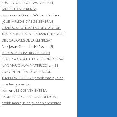
SUSTENTO DE LOS GASTOS EN EL
IMPUESTO A LA RENTA
Empresa de Diseño Web en Perú
en
¿QUÉ IMPLICANCIAS SE GENERAN
CUANDO SE UTILIZA LA CUENTA DE UN
TRABAJADOR PARA REALIZAR EL PAGO DE
OBLIGACIONES DE LA EMPRESA?
Alex Jesus Camacho Nuñez
en
EL
INCREMENTO PATRIMONIAL NO
JUSTIFICADO: ¿CUANDO SE CONFIGURA?
JUAN MARIO ALVA MATTEUCCI
en
¿ES
CONVENIENTE LA EXONERACIÓN
TEMPORAL DEL IGV?: problemas que se
pueden presentar
Iván
en
¿ES CONVENIENTE LA
EXONERACIÓN TEMPORAL DEL IGV?:
problemas que se pueden presentar