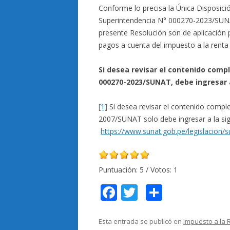
Conforme lo precisa la Única Disposici
Superintendencia N° 000270-2023/SUNAT,
presente Resolución son de aplicación p
pagos a cuenta del impuesto a la rent
Si desea revisar el contenido comp
000270-2023/SUNAT, debe ingresar 
[1]
Si desea revisar el contenido compl
2007/SUNAT solo debe ingresar a la sig
https://www.sunat.gob.pe/legislacion/
Puntuación:
5
/ Votos:
1
F
T
C
ac
w
o
e
itt
m
Esta entrada se publicó en
Impuesto a la 