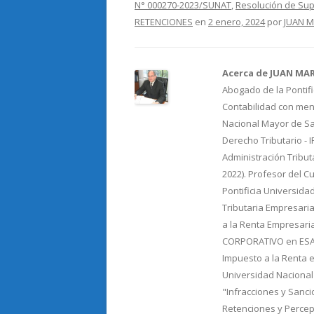
N° 000270-2023/SUNAT
,
Resolución de Su
b
er
p
RETENCIONES
en
2 enero, 2024
por
JUAN M
o
ar
o
ti
Acerca de JUAN MA
k
r
Abogado de la Pontifi
Contabilidad con menc
Nacional Mayor de Sa
Derecho Tributario - 
Administración Tribut
2022). Profesor del C
Pontificia Universida
Tributaria Empresaria
a la Renta Empresari
CORPORATIVO en ESAN.
Impuesto a la Renta e
Universidad Nacional
"Infracciones y Sancio
Retenciones y Percepc