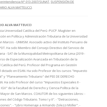
perintendencia N° 013-2007/SUNAT
,
SUSPENSIÓN DE
ARIO ALVA MATTEUCCI
.
RIO ALVA MATTEUCCI
cia Universidad Católica del Perú -PUCP. Magíster en
ión en Política y Administración Tributaria de la Universidad
n Marcos - UNMSM. Asociado activo del Instituto Peruano de
IPDT. Ha sido Miembro del Consejo Directivo del Servicio de
aria - SAT de la Municipalidad Metropolitana de Lima (2019 -
urso de Especialización Avanzada en Tributación de la
d Católica del Perú. Profesor del Programa en Gestión
l dictado en ESAN. Ha sido Profesor de los cursos "Impuesto
al" y "Planeamiento Tributario" del PEE DE DERECHO
 Ha sido Profesor del curso "Impuestos Especiales II -
 IGV" de la Facultad de Derecho y Ciencia Política de la
 Mayor de San Marcos. COAUTOR de los siguientes Libros: -
nes del Código Tributario. Tomo I y II". - "Detracciones,
iones". - "Libro Homenaje a Armando Zolezzi Möller". -