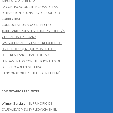
IMPUESTO A LA RENTA
LA CONFISCACIÓN SILENCIOSA DE LAS
DETRACCIONES: UNA RIGIDEZ QUE DEBE
CORREGIRSE
CONDUCTA HUMANA Y DERECHO
TRIBUTARIO: PUENTES ENTRE PSICOLOGÍA
Y FISCALIDAD PERUANA
LAS SUCURSALES Y LA DISTRIBUCIÓN DE
DIVIDENDOS: ¿EN QUÉ MOMENTO SE
DEBE REALIZAR EL PAGO DEL 5%?
FUNDAMENTOS CONSTITUCIONALES DEL
DERECHO ADMINISTRATIVO
SANCIONADOR TRIBUTARIO EN EL PERÚ
COMENTARIOS RECIENTES
Wilmer García
en
EL PRINCIPIO DE
CAUSALIDAD Y SU IMPLICANCIA EN EL