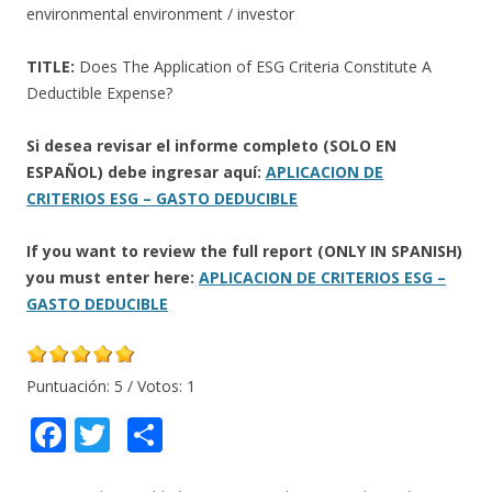
environmental environment / investor
TITLE:
Does The Application of ESG Criteria Constitute A
Deductible Expense?
Si desea revisar el informe completo (SOLO EN
ESPAÑOL) debe ingresar aquí:
APLICACION DE
CRITERIOS ESG – GASTO DEDUCIBLE
If you want to review the full report (ONLY IN SPANISH)
you must enter here:
APLICACION DE CRITERIOS ESG –
GASTO DEDUCIBLE
Puntuación:
5
/ Votos:
1
F
T
C
ac
w
o