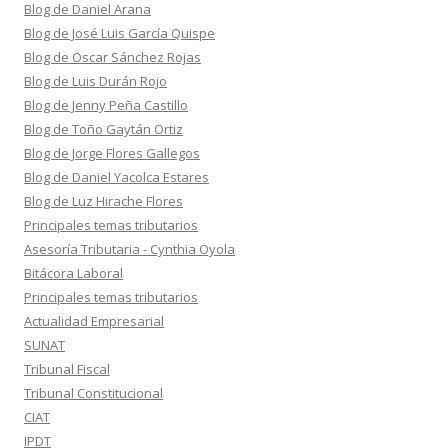
Blog de Daniel Arana
Blog de José Luis García Quispe
Blog de Oscar Sánchez Rojas
Blog de Luis Durán Rojo
Blog de Jenny Peña Castillo
Blog de Toño Gaytán Ortiz
Blog de Jorge Flores Gallegos
Blog de Daniel Yacolca Estares
Blog de Luz Hirache Flores
Principales temas tributarios
Asesoría Tributaria - Cynthia Oyola
Bitácora Laboral
Principales temas tributarios
Actualidad Empresarial
SUNAT
Tribunal Fiscal
Tribunal Constitucional
CIAT
IPDT