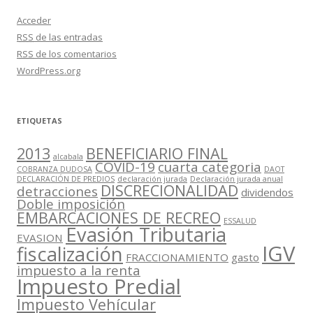
Acceder
RSS
de las entradas
RSS
de los comentarios
WordPress.org
ETIQUETAS
2013
BENEFICIARIO FINAL
alcabala
COVID-19
cuarta categoria
COBRANZA DUDOSA
DAOT
DECLARACIÓN DE PREDIOS
declaración jurada
Declaración jurada anual
DISCRECIONALIDAD
detracciones
dividendos
Doble imposición
EMBARCACIONES DE RECREO
ESSALUD
Evasión Tributaria
EVASION
IGV
fiscalización
FRACCIONAMIENTO
gasto
impuesto a la renta
Impuesto Predial
Impuesto Vehícular