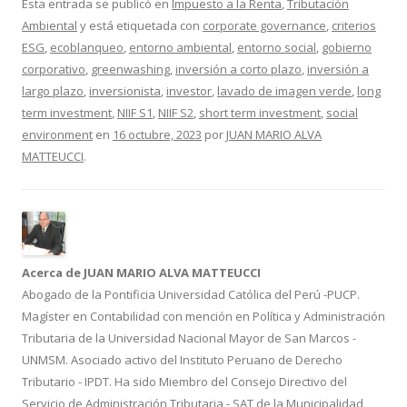
e
itt
m
Esta entrada se publicó en
Impuesto a la Renta
,
Tributación
Ambiental
y está etiquetada con
corporate governance
,
criterios
b
er
p
ESG
,
ecoblanqueo
,
entorno ambiental
,
entorno social
,
gobierno
o
ar
corporativo
,
greenwashing
,
inversión a corto plazo
,
inversión a
o
ti
largo plazo
,
inversionista
,
investor
,
lavado de imagen verde
,
long
term investment
,
NIIF S1
,
NIIF S2
,
short term investment
,
social
k
r
environment
en
16 octubre, 2023
por
JUAN MARIO ALVA
MATTEUCCI
.
Acerca de JUAN MARIO ALVA MATTEUCCI
Abogado de la Pontificia Universidad Católica del Perú -PUCP.
Magíster en Contabilidad con mención en Política y Administración
Tributaria de la Universidad Nacional Mayor de San Marcos -
UNMSM. Asociado activo del Instituto Peruano de Derecho
Tributario - IPDT. Ha sido Miembro del Consejo Directivo del
Servicio de Administración Tributaria - SAT de la Municipalidad