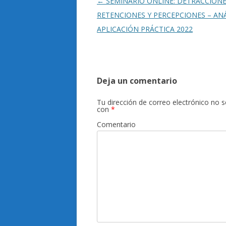
Navegación
←
SEMINARIO ONLINE: DETRACCIONE
de
RETENCIONES Y PERCEPCIONES – ANÁ
entradas
APLICACIÓN PRÁCTICA 2022
Deja un comentario
Tu dirección de correo electrónico no s
con
*
Comentario