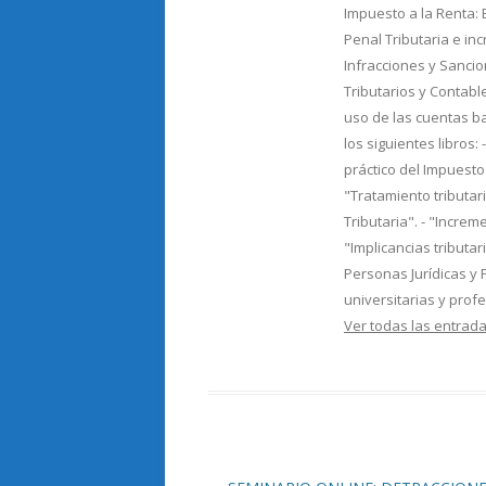
Impuesto a la Renta: Ej
Penal Tributaria e in
Infracciones y Sancio
Tributarios y Contable
uso de las cuentas b
los siguientes libros: 
práctico del Impuesto 
"Tratamiento tributar
Tributaria". - "Incre
"Implicancias tributa
Personas Jurídicas y 
universitarias y prof
Ver todas las entra