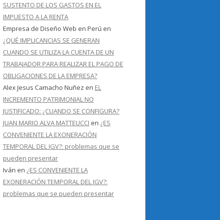
SUSTENTO DE LOS GASTOS EN EL
IMPUESTO A LA RENTA
Empresa de Diseño Web en Perú
en
¿QUÉ IMPLICANCIAS SE GENERAN
CUANDO SE UTILIZA LA CUENTA DE UN
TRABAJADOR PARA REALIZAR EL PAGO DE
OBLIGACIONES DE LA EMPRESA?
Alex Jesus Camacho Nuñez
en
EL
INCREMENTO PATRIMONIAL NO
JUSTIFICADO: ¿CUANDO SE CONFIGURA?
JUAN MARIO ALVA MATTEUCCI
en
¿ES
CONVENIENTE LA EXONERACIÓN
TEMPORAL DEL IGV?: problemas que se
pueden presentar
Iván
en
¿ES CONVENIENTE LA
EXONERACIÓN TEMPORAL DEL IGV?:
problemas que se pueden presentar