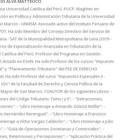
RIO ALVA MATTEUCCI
cia Universidad Católica del Perú -PUCP. Magíster en
ión en Política y Administración Tributaria de la Universidad
n Marcos - UNMSM. Asociado activo del Instituto Peruano de
IPDT. Ha sido Miembro del Consejo Directivo del Servicio de
aria - SAT de la Municipalidad Metropolitana de Lima (2019 -
urso de Especialización Avanzada en Tributación de la
d Católica del Perú. Profesor del Programa en Gestión
l dictado en ESAN. Ha sido Profesor de los cursos "Impuesto
al" y "Planeamiento Tributario" del PEE DE DERECHO
 Ha sido Profesor del curso "Impuestos Especiales II -
 IGV" de la Facultad de Derecho y Ciencia Política de la
 Mayor de San Marcos. COAUTOR de los siguientes Libros: -
nes del Código Tributario. Tomo I y II". - "Detracciones,
iones". - "Libro Homenaje a Armando Zolezzi Möller". -
is Hernández Berenguel". - "Libro Homenaje a Francisco
Homenaje a Víctor Vargas Calderón". - "Libro Homenaje a Julio
. - "Guía de Operaciones Societarias y Comerciales". -
es, Retenciones y Percepciones". - "Aplicación Práctica del