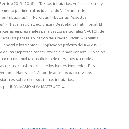
ercicio 2015 - 2016". - "Delitos tributarios: Análisis de la Ley
cremento patrimonial no justificado". - "Manual de
nes Tributarias". - "Pérdidas Tributarias: Aspectos
s". - "Fiscalización Electrónica y Desbalance Patrimonial: El
ancarias empresariales para gastos personales". AUTOR de
- "Análisis para la aplicación del Crédito Fiscal". - "Análisis
General a las Ventas". - "Aplicación práctica del IGV e ISC". -
io de las empresas constructoras e inmobiliarias". - "Evasión
mento Patrimonial No Justificado de Personas Naturales". -
rias de las transferencias de los bienes inmuebles: Para
Personas Naturales". Autor de artículos para revistas
esionales sobre diversos temas tributarios.
das por JUAN MARIO ALVA MATTEUCCI
→