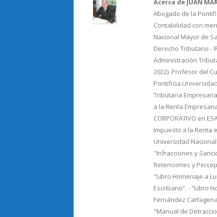
Acerca de JUAN MA
k
r
Abogado de la Pontifi
Contabilidad con menc
Nacional Mayor de Sa
Derecho Tributario - 
Administración Tribut
2022). Profesor del C
Pontificia Universida
Tributaria Empresaria
a la Renta Empresari
CORPORATIVO en ESAN.
Impuesto a la Renta e
Universidad Nacional
"Infracciones y Sancio
Retenciones y Percepc
"Libro Homenaje a Lu
Escribano”. - "Libro 
Fernández Cartagena"
"Manual de Detraccion