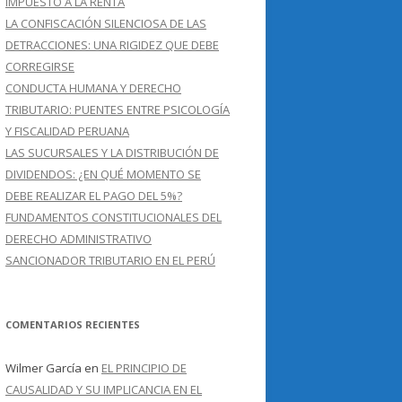
IMPUESTO A LA RENTA
LA CONFISCACIÓN SILENCIOSA DE LAS
DETRACCIONES: UNA RIGIDEZ QUE DEBE
CORREGIRSE
CONDUCTA HUMANA Y DERECHO
TRIBUTARIO: PUENTES ENTRE PSICOLOGÍA
Y FISCALIDAD PERUANA
LAS SUCURSALES Y LA DISTRIBUCIÓN DE
DIVIDENDOS: ¿EN QUÉ MOMENTO SE
DEBE REALIZAR EL PAGO DEL 5%?
FUNDAMENTOS CONSTITUCIONALES DEL
DERECHO ADMINISTRATIVO
SANCIONADOR TRIBUTARIO EN EL PERÚ
COMENTARIOS RECIENTES
Wilmer García
en
EL PRINCIPIO DE
CAUSALIDAD Y SU IMPLICANCIA EN EL