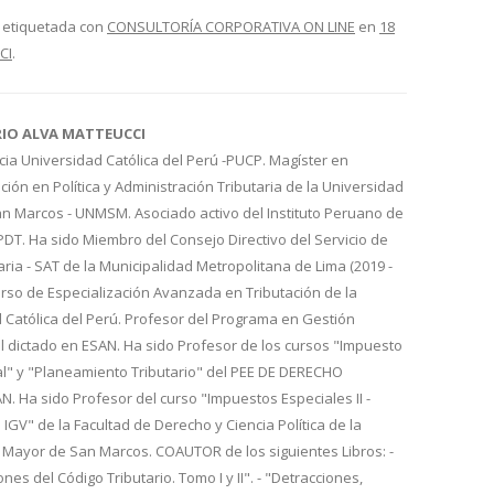
 etiquetada con
CONSULTORÍA CORPORATIVA ON LINE
en
18
CI
.
RIO ALVA MATTEUCCI
cia Universidad Católica del Perú -PUCP. Magíster en
ión en Política y Administración Tributaria de la Universidad
n Marcos - UNMSM. Asociado activo del Instituto Peruano de
IPDT. Ha sido Miembro del Consejo Directivo del Servicio de
aria - SAT de la Municipalidad Metropolitana de Lima (2019 -
urso de Especialización Avanzada en Tributación de la
d Católica del Perú. Profesor del Programa en Gestión
l dictado en ESAN. Ha sido Profesor de los cursos "Impuesto
al" y "Planeamiento Tributario" del PEE DE DERECHO
 Ha sido Profesor del curso "Impuestos Especiales II -
 IGV" de la Facultad de Derecho y Ciencia Política de la
 Mayor de San Marcos. COAUTOR de los siguientes Libros: -
nes del Código Tributario. Tomo I y II". - "Detracciones,