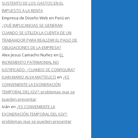
SUSTENTO DE LOS GASTOS EN EL
IMPUESTO A LA RENTA
Empresa de Diseño Web en Perú
en
¿QUÉ IMPLICANCIAS SE GENERAN
CUANDO SE UTILIZA LA CUENTA DE UN
TRABAJADOR PARA REALIZAR EL PAGO DE
OBLIGACIONES DE LA EMPRESA?
Alex Jesus Camacho Nuñez
en
EL
INCREMENTO PATRIMONIAL NO
JUSTIFICADO: ¿CUANDO SE CONFIGURA?
JUAN MARIO ALVA MATTEUCCI
en
¿ES
CONVENIENTE LA EXONERACIÓN
TEMPORAL DEL IGV?: problemas que se
pueden presentar
Iván
en
¿ES CONVENIENTE LA
EXONERACIÓN TEMPORAL DEL IGV?:
problemas que se pueden presentar