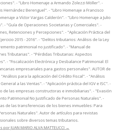
iones". - "Libro Homenaje a Armando Zolezzi Möller". -
is Hernández Berenguel". - "Libro Homenaje a Francisco
Homenaje a Víctor Vargas Calderón". - "Libro Homenaje a Julio
. - "Guía de Operaciones Societarias y Comerciales". -
es, Retenciones y Percepciones". - "Aplicación Práctica del
ercicio 2015 - 2016". - "Delitos tributarios: Análisis de la Ley
cremento patrimonial no justificado". - "Manual de
nes Tributarias". - "Pérdidas Tributarias: Aspectos
s". - "Fiscalización Electrónica y Desbalance Patrimonial: El
ancarias empresariales para gastos personales". AUTOR de
- "Análisis para la aplicación del Crédito Fiscal". - "Análisis
General a las Ventas". - "Aplicación práctica del IGV e ISC". -
io de las empresas constructoras e inmobiliarias". - "Evasión
mento Patrimonial No Justificado de Personas Naturales". -
rias de las transferencias de los bienes inmuebles: Para
Personas Naturales". Autor de artículos para revistas
esionales sobre diversos temas tributarios.
das por JUAN MARIO ALVA MATTEUCCI
→