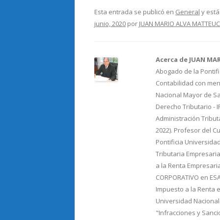
e
itt
m
Esta entrada se publicó en
General
y está
junio, 2020
por
JUAN MARIO ALVA MATTEUC
b
er
p
o
ar
o
ti
Acerca de JUAN MA
Abogado de la Pontifi
k
r
Contabilidad con menc
Nacional Mayor de Sa
Derecho Tributario - 
Administración Tribut
2022). Profesor del C
Pontificia Universida
Tributaria Empresaria
a la Renta Empresari
CORPORATIVO en ESAN.
Impuesto a la Renta e
Universidad Nacional
"Infracciones y Sancio