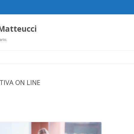
 Matteucci
ario.
Ir
al
contenido
IVA ON LINE