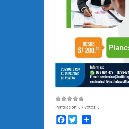
Puntuación:
0
/ Votos:
0
F
T
C
ac
w
o