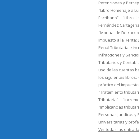
Retenciones y Percepc
"Libro Homenaje a Lu
Escribano”. - "Libro 
Fernández Cartagena"
"Manual de Detraccion
Impuesto a la Renta: Ej
Penal Tributaria e in
Infracciones y Sancio
Tributarios y Contable
uso de las cuentas b
los siguientes libros: 
práctico del Impuesto 
"Tratamiento tributar
Tributaria". - "Incre
"Implicancias tributa
Personas Jurídicas y 
universitarias y prof
Ver todas las entra