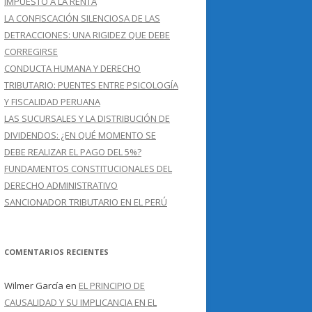
IMPUESTO A LA RENTA
LA CONFISCACIÓN SILENCIOSA DE LAS
DETRACCIONES: UNA RIGIDEZ QUE DEBE
CORREGIRSE
CONDUCTA HUMANA Y DERECHO
TRIBUTARIO: PUENTES ENTRE PSICOLOGÍA
Y FISCALIDAD PERUANA
LAS SUCURSALES Y LA DISTRIBUCIÓN DE
DIVIDENDOS: ¿EN QUÉ MOMENTO SE
DEBE REALIZAR EL PAGO DEL 5%?
FUNDAMENTOS CONSTITUCIONALES DEL
DERECHO ADMINISTRATIVO
SANCIONADOR TRIBUTARIO EN EL PERÚ
COMENTARIOS RECIENTES
Wilmer García
en
EL PRINCIPIO DE
CAUSALIDAD Y SU IMPLICANCIA EN EL