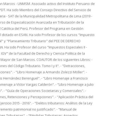
n Marcos - UNMSM. Asociado activo del Instituto Peruano de
IPDT. Ha sido Miembro del Consejo Directivo del Servicio de
aria - SAT de la Municipalidad Metropolitana de Lima (2019 -
urso de Especialización Avanzada en Tributación de la
d Católica del Perú. Profesor del Programa en Gestión
l dictado en ESAN. Ha sido Profesor de los cursos "Impuesto
al" y "Planeamiento Tributario" del PEE DE DERECHO
 Ha sido Profesor del curso "Impuestos Especiales II -
 IGV" de la Facultad de Derecho y Ciencia Política de la
 Mayor de San Marcos. COAUTOR de los siguientes Libros: -
nes del Código Tributario. Tomo I y II". - "Detracciones,
iones". - "Libro Homenaje a Armando Zolezzi Möller". -
is Hernández Berenguel". - "Libro Homenaje a Francisco
Homenaje a Víctor Vargas Calderón". - "Libro Homenaje a Julio
. - "Guía de Operaciones Societarias y Comerciales". -
es, Retenciones y Percepciones". - "Aplicación Práctica del
ercicio 2015 - 2016". - "Delitos tributarios: Análisis de la Ley
cremento patrimonial no justificado". - "Manual de
nes Tributarias". - "Pérdidas Tributarias: Aspectos