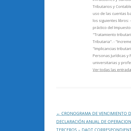
Tributarios y Contable
uso de las cuentas b
los siguientes libros: 
práctico del Impuesto 
"Tratamiento tributar
Tributaria". - "Incre
"Implicancias tributa
Personas Jurídicas y 
universitarias y prof
Ver todas las entra
Navegación
←
CRONOGRAMA DE VENCIMIENTO D
de
DECLARACIÓN ANUAL DE OPERACIO
entradas
TERCEROS – DAOT CORRESPONDIENT