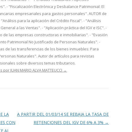
s". - "Fiscalización Electrónica y Desbalance Patrimonial: El
ancarias empresariales para gastos personales". AUTOR de
- "Análisis para la aplicación del Crédito Fiscal". - "Análisis
General a las Ventas". - "Aplicación práctica del IGV e ISC". -
io de las empresas constructoras e inmobiliarias". - "Evasión
mento Patrimonial No Justificado de Personas Naturales". -
rias de las transferencias de los bienes inmuebles: Para
Personas Naturales". Autor de artículos para revistas
esionales sobre diversos temas tributarios.
das por JUAN MARIO ALVA MATTEUCCI
→
E LA
A PARTIR DEL 01/03/14 SE REBAJA LA TASA DE
NES CON
RETENCIONES DEL IGV DE 6% A 3%
→
E AL