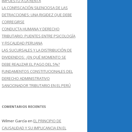
IMPUESTO A LA RENTA
LA CONFISCACIÓN SILENCIOSA DE LAS
DETRACCIONES: UNA RIGIDEZ QUE DEBE
CORREGIRSE
CONDUCTA HUMANA Y DERECHO
TRIBUTARIO: PUENTES ENTRE PSICOLOGÍA
Y FISCALIDAD PERUANA
LAS SUCURSALES Y LA DISTRIBUCIÓN DE
DIVIDENDOS: ¿EN QUÉ MOMENTO SE
DEBE REALIZAR EL PAGO DEL 5%?
FUNDAMENTOS CONSTITUCIONALES DEL
DERECHO ADMINISTRATIVO
SANCIONADOR TRIBUTARIO EN EL PERÚ
COMENTARIOS RECIENTES
Wilmer García
en
EL PRINCIPIO DE
CAUSALIDAD Y SU IMPLICANCIA EN EL