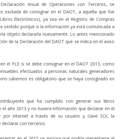
a Declaración Anual de Operaciones con Terceros, se
 excluida de consignar en el DAOT, a aquella que fue
Libros Electrónicos), ya sea en el Registro de Compras
ene sentido porque si la información ya está comunicada a
ría objeto declararla nuevamente. Lo antes mencionado
ción de la Declaración del DAOT que se indica en el aviso
 en el PLE si se debe consignar en el DAOT 2013, como
inmuebles efectuados a personas naturales generadores
como sabemos es obligatorio que se haya consignado en
ntribuyente que ha cumplido con generar sus libros
e el año 2013 y no tuviera información que declarar en el
 por internet a través de su usuario y clave SOL la
 declarar con terceros.
sentar en el 2015 se avizora que podría presentarse el