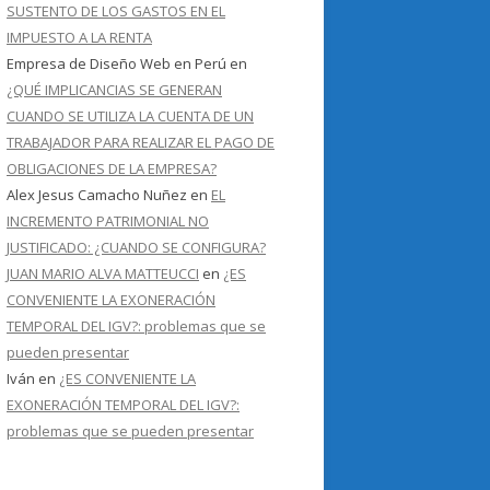
SUSTENTO DE LOS GASTOS EN EL
IMPUESTO A LA RENTA
Empresa de Diseño Web en Perú
en
¿QUÉ IMPLICANCIAS SE GENERAN
CUANDO SE UTILIZA LA CUENTA DE UN
TRABAJADOR PARA REALIZAR EL PAGO DE
OBLIGACIONES DE LA EMPRESA?
Alex Jesus Camacho Nuñez
en
EL
INCREMENTO PATRIMONIAL NO
JUSTIFICADO: ¿CUANDO SE CONFIGURA?
JUAN MARIO ALVA MATTEUCCI
en
¿ES
CONVENIENTE LA EXONERACIÓN
TEMPORAL DEL IGV?: problemas que se
pueden presentar
Iván
en
¿ES CONVENIENTE LA
EXONERACIÓN TEMPORAL DEL IGV?:
problemas que se pueden presentar