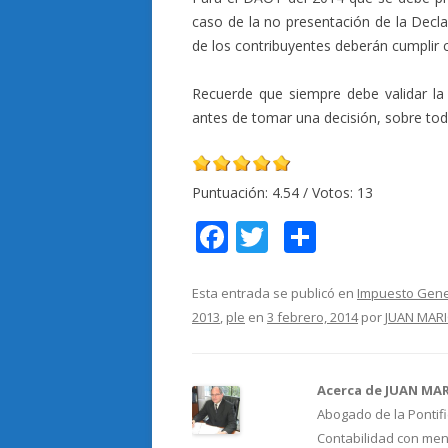
caso de la no presentación de la Decla
de los contribuyentes deberán cumplir c
Recuerde que siempre debe validar la 
antes de tomar una decisión, sobre todo
Puntuación:
4.54
/ Votos:
13
F
T
C
ac
w
o
e
itt
m
Esta entrada se publicó en
Impuesto Gener
2013
,
ple
en
3 febrero, 2014
por
JUAN MAR
b
er
p
o
ar
o
ti
Acerca de JUAN MA
Abogado de la Pontifi
k
r
Contabilidad con menc