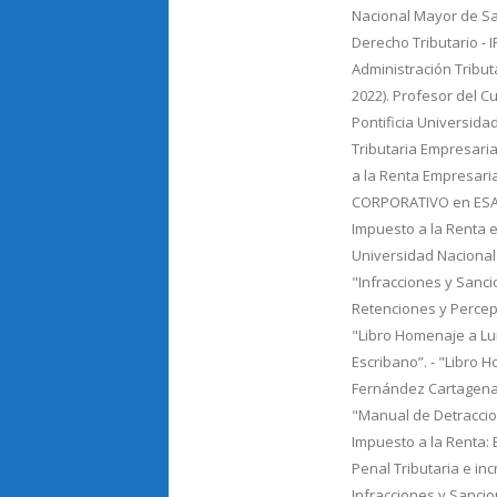
Nacional Mayor de Sa
Derecho Tributario - 
Administración Tribut
2022). Profesor del C
Pontificia Universida
Tributaria Empresaria
a la Renta Empresari
CORPORATIVO en ESAN.
Impuesto a la Renta e
Universidad Nacional
"Infracciones y Sancio
Retenciones y Percepc
"Libro Homenaje a Lu
Escribano”. - "Libro 
Fernández Cartagena"
"Manual de Detraccion
Impuesto a la Renta: Ej
Penal Tributaria e in
Infracciones y Sancio