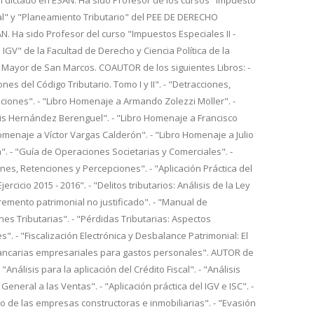
l dictado en ESAN. Ha sido Profesor de los cursos "Impuesto
al" y "Planeamiento Tributario" del PEE DE DERECHO
 Ha sido Profesor del curso "Impuestos Especiales II -
 IGV" de la Facultad de Derecho y Ciencia Política de la
 Mayor de San Marcos. COAUTOR de los siguientes Libros: -
nes del Código Tributario. Tomo I y II". - "Detracciones,
iones". - "Libro Homenaje a Armando Zolezzi Möller". -
is Hernández Berenguel". - "Libro Homenaje a Francisco
Homenaje a Víctor Vargas Calderón". - "Libro Homenaje a Julio
. - "Guía de Operaciones Societarias y Comerciales". -
es, Retenciones y Percepciones". - "Aplicación Práctica del
ercicio 2015 - 2016". - "Delitos tributarios: Análisis de la Ley
cremento patrimonial no justificado". - "Manual de
nes Tributarias". - "Pérdidas Tributarias: Aspectos
s". - "Fiscalización Electrónica y Desbalance Patrimonial: El
ancarias empresariales para gastos personales". AUTOR de
- "Análisis para la aplicación del Crédito Fiscal". - "Análisis
General a las Ventas". - "Aplicación práctica del IGV e ISC". -
io de las empresas constructoras e inmobiliarias". - "Evasión