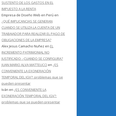
SUSTENTO DE LOS GASTOS EN EL
IMPUESTO A LA RENTA
Empresa de Diseño Web en Perú
en
¿QUÉ IMPLICANCIAS SE GENERAN
CUANDO SE UTILIZA LA CUENTA DE UN
TRABAJADOR PARA REALIZAR EL PAGO DE
OBLIGACIONES DE LA EMPRESA?
Alex Jesus Camacho Nuñez
en
EL
INCREMENTO PATRIMONIAL NO
JUSTIFICADO: ¿CUANDO SE CONFIGURA?
JUAN MARIO ALVA MATTEUCCI
en
¿ES
CONVENIENTE LA EXONERACIÓN
TEMPORAL DEL IGV?: problemas que se
pueden presentar
Iván
en
¿ES CONVENIENTE LA
EXONERACIÓN TEMPORAL DEL IGV?:
problemas que se pueden presentar