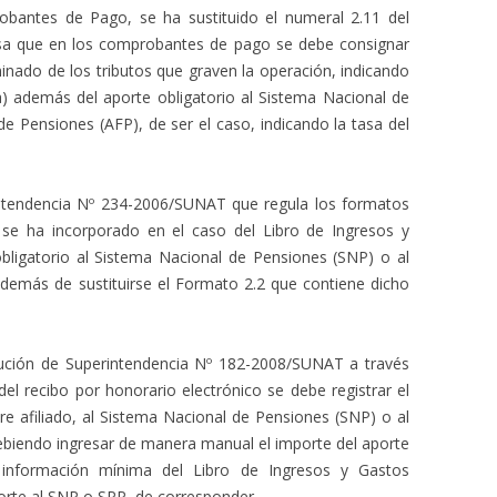
bantes de Pago, se ha sustituido el numeral 2.11 del
esa que en los comprobantes de pago se debe consignar
inado de los tributos que graven la operación, indicando
a) además del aporte obligatorio al Sistema Nacional de
e Pensiones (AFP), de ser el caso, indicando la tasa del
intendencia Nº 234-2006/SUNAT que regula los formatos
s, se ha incorporado en el caso del Libro de Ingresos y
bligatorio al Sistema Nacional de Pensiones (SNP) o al
demás de sustituirse el Formato 2.2 que contiene dicho
lución de Superintendencia Nº 182-2008/SUNAT a través
del recibo por honorario electrónico se debe registrar el
e afiliado, al Sistema Nacional de Pensiones (SNP) o al
ebiendo ingresar de manera manual el importe del aporte
 información mínima del Libro de Ingresos y Gastos
porte al SNP o SPP, de corresponder.