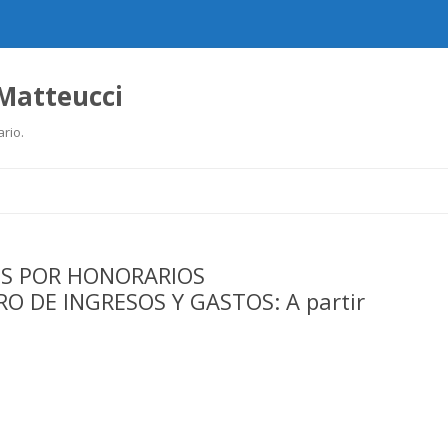
 Matteucci
ario.
Ir
al
contenido
OS POR HONORARIOS
RO DE INGRESOS Y GASTOS: A partir