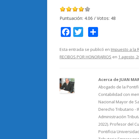
Puntuación:
4.06
/ Votos:
48
F
T
C
ac
w
o
e
itt
m
Esta entrada se publicó en
Impuesto a la 
RECIBOS POR HONORARIOS
en
1 agosto, 
b
er
p
o
ar
o
ti
Acerca de JUAN MA
Abogado de la Pontifi
k
r
Contabilidad con menc
Nacional Mayor de Sa
Derecho Tributario - 
Administración Tribut
2022). Profesor del C
Pontificia Universida