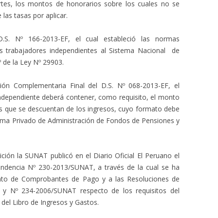
rtes, los montos de honorarios sobre los cuales no se
 las tasas por aplicar.
D.S. Nº 166-2013-EF, el cual estableció las normas
los trabajadores independientes al Sistema Nacional de
º de la Ley Nº 29903.
ón Complementaria Final del D.S. Nº 068-2013-EF, el
ndependiente deberá contener, como requisito, el monto
os que se descuentan de los ingresos, cuyo formato debe
istema Privado de Administración de Fondos de Pensiones y
ción la SUNAT publicó en el Diario Oficial El Peruano el
tendencia Nº 230-2013/SUNAT, a través de la cual se ha
nto de Comprobantes de Pago y a las Resoluciones de
 y Nº 234-2006/SUNAT respecto de los requisitos del
del Libro de Ingresos y Gastos.