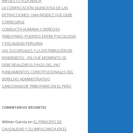
IMPUESTO A LA RENTA
LA CONFISCACIÓN SILENCIOSA DE LAS
DETRACCIONES: UNA RIGIDEZ QUE DEBE
CORREGIRSE
CONDUCTA HUMANA Y DERECHO
TRIBUTARIO: PUENTES ENTRE PSICOLOGÍA
Y FISCALIDAD PERUANA
LAS SUCURSALES Y LA DISTRIBUCIÓN DE
DIVIDENDOS: ¿EN QUÉ MOMENTO SE
DEBE REALIZAR EL PAGO DEL 5%?
FUNDAMENTOS CONSTITUCIONALES DEL
DERECHO ADMINISTRATIVO
SANCIONADOR TRIBUTARIO EN EL PERÚ
COMENTARIOS RECIENTES
Wilmer García
en
EL PRINCIPIO DE
CAUSALIDAD Y SU IMPLICANCIA EN EL