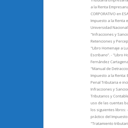
Tributaria Empresaria
a la Renta Empresari
CORPORATIVO en ESAN.
Impuesto a la Renta e
Universidad Nacional
"Infracciones y Sancio
Retenciones y Percepc
"Libro Homenaje a Lu
Escribano”. - "Libro 
Fernández Cartagena"
"Manual de Detraccion
Impuesto a la Renta: Ej
Penal Tributaria e in
Infracciones y Sancio
Tributarios y Contable
uso de las cuentas b
los siguientes libros: 
práctico del Impuesto 
"Tratamiento tributar