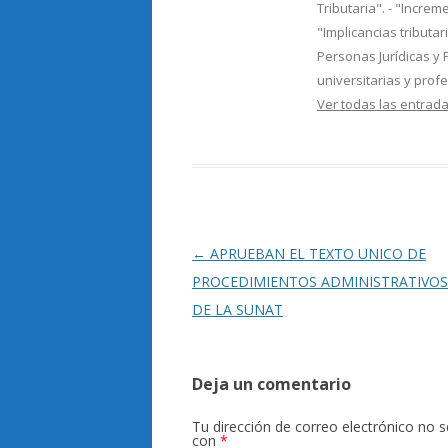
Tributaria". - "Incre
"Implicancias tributa
Personas Jurídicas y 
universitarias y prof
Ver todas las entra
Navegación
←
APRUEBAN EL TEXTO UNICO DE
de
PROCEDIMIENTOS ADMINISTRATIVOS
entradas
DE LA SUNAT
Deja un comentario
Tu dirección de correo electrónico no s
con
*