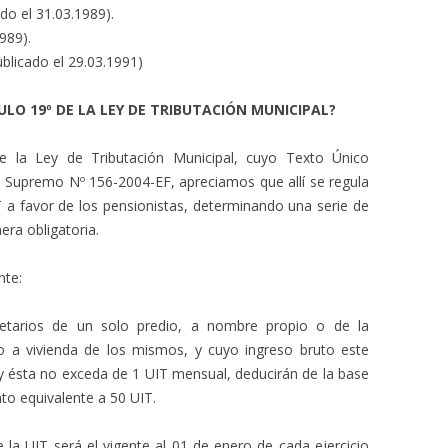
do el 31.03.1989).
989).
blicado el 29.03.1991)
CULO 19º DE LA LEY DE TRIBUTACIÓN MUNICIPAL?
 de la Ley de Tributación Municipal, cuyo Texto Único
 Supremo Nº 156-2004-EF, apreciamos que allí se regula
T a favor de los pensionistas, determinando una serie de
era obligatoria.
nte:
pietarios de un solo predio, a nombre propio o de la
o a vivienda de los mismos, y cuyo ingreso bruto este
 y ésta no exceda de 1 UIT mensual, deducirán de la base
to equivalente a 50 UIT.
e la UIT será el vigente al 01 de enero de cada ejercicio