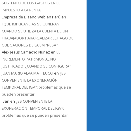
SUSTENTO DE LOS GASTOS EN EL
IMPUESTO A LA RENTA
Empresa de Diseño Web en Perú
en
¿QUÉ IMPLICANCIAS SE GENERAN
CUANDO SE UTILIZA LA CUENTA DE UN
TRABAJADOR PARA REALIZAR EL PAGO DE
OBLIGACIONES DE LA EMPRESA?
Alex Jesus Camacho Nuñez
en
EL
INCREMENTO PATRIMONIAL NO
JUSTIFICADO: ¿CUANDO SE CONFIGURA?
JUAN MARIO ALVA MATTEUCCI
en
¿ES
CONVENIENTE LA EXONERACIÓN
TEMPORAL DEL IGV?: problemas que se
pueden presentar
Iván
en
¿ES CONVENIENTE LA
EXONERACIÓN TEMPORAL DEL IGV?:
problemas que se pueden presentar