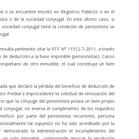
d o se encuentre inscrito en Registros Públicos o en el
ista o de la sociedad conyugal. En este último caso, si
a sociedad conyugal tiene la condición de pensionista se
ugal.
resulta pertinente citar la RTF N° 11512-7-2011, a través
io de deducción a la base imponible (pensionistas). Casos
ropietario de otro inmueble, el cual constituye un bien
lada que declaró la pérdida del beneficio de deducción de
to Predial e improcedente la solicitud de renovación del
cho que la cónyuge del pensionista posea un bien propio
d conyugal, no enerva el cumplimiento de los requisitos
neficio por parte del pensionista recurrente, persona
icionalmente tal supuesto no ha sido acreditado por la
r demostrado la Administración el incumplimiento del
de un solo inmueble, corresponde revocar la resolución