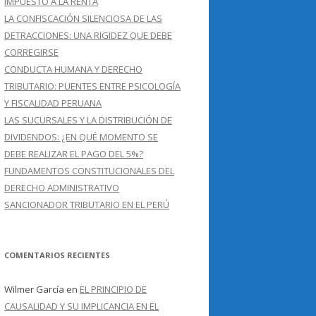
IMPUESTO A LA RENTA
LA CONFISCACIÓN SILENCIOSA DE LAS
DETRACCIONES: UNA RIGIDEZ QUE DEBE
CORREGIRSE
CONDUCTA HUMANA Y DERECHO
TRIBUTARIO: PUENTES ENTRE PSICOLOGÍA
Y FISCALIDAD PERUANA
LAS SUCURSALES Y LA DISTRIBUCIÓN DE
DIVIDENDOS: ¿EN QUÉ MOMENTO SE
DEBE REALIZAR EL PAGO DEL 5%?
FUNDAMENTOS CONSTITUCIONALES DEL
DERECHO ADMINISTRATIVO
SANCIONADOR TRIBUTARIO EN EL PERÚ
COMENTARIOS RECIENTES
Wilmer García
en
EL PRINCIPIO DE
CAUSALIDAD Y SU IMPLICANCIA EN EL