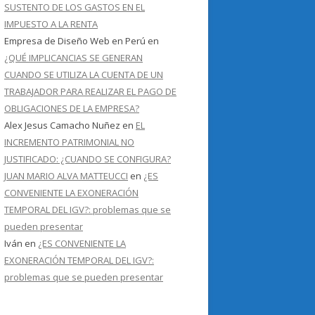
SUSTENTO DE LOS GASTOS EN EL
IMPUESTO A LA RENTA
Empresa de Diseño Web en Perú
en
¿QUÉ IMPLICANCIAS SE GENERAN
CUANDO SE UTILIZA LA CUENTA DE UN
TRABAJADOR PARA REALIZAR EL PAGO DE
OBLIGACIONES DE LA EMPRESA?
Alex Jesus Camacho Nuñez
en
EL
INCREMENTO PATRIMONIAL NO
JUSTIFICADO: ¿CUANDO SE CONFIGURA?
JUAN MARIO ALVA MATTEUCCI
en
¿ES
CONVENIENTE LA EXONERACIÓN
TEMPORAL DEL IGV?: problemas que se
pueden presentar
Iván
en
¿ES CONVENIENTE LA
EXONERACIÓN TEMPORAL DEL IGV?:
problemas que se pueden presentar