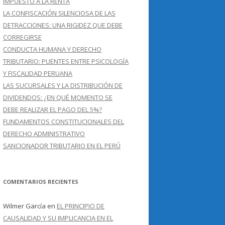
IMPUESTO A LA RENTA
LA CONFISCACIÓN SILENCIOSA DE LAS
DETRACCIONES: UNA RIGIDEZ QUE DEBE
CORREGIRSE
CONDUCTA HUMANA Y DERECHO
TRIBUTARIO: PUENTES ENTRE PSICOLOGÍA
Y FISCALIDAD PERUANA
LAS SUCURSALES Y LA DISTRIBUCIÓN DE
DIVIDENDOS: ¿EN QUÉ MOMENTO SE
DEBE REALIZAR EL PAGO DEL 5%?
FUNDAMENTOS CONSTITUCIONALES DEL
DERECHO ADMINISTRATIVO
SANCIONADOR TRIBUTARIO EN EL PERÚ
COMENTARIOS RECIENTES
Wilmer García
en
EL PRINCIPIO DE
CAUSALIDAD Y SU IMPLICANCIA EN EL