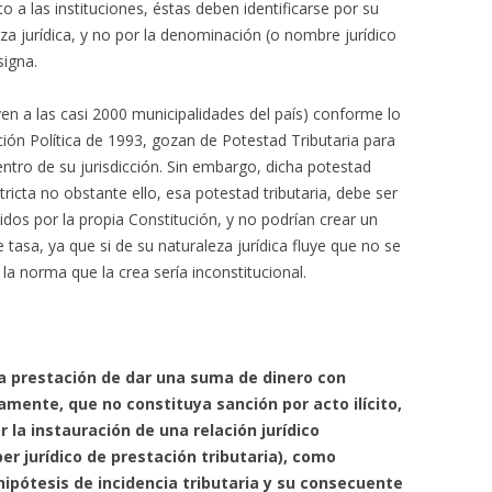
 a las instituciones, éstas deben identificarse por su
a jurídica, y no por la denominación (o nombre jurídico
signa.
en a las casi 2000 municipalidades del país) conforme lo
ución Política de 1993, gozan de Potestad Tributaria para
entro de su jurisdicción. Sin embargo, dicha potestad
tricta no obstante ello, esa potestad tributaria, debe ser
idos por la propia Constitución, y no podrían crear un
asa, ya que si de su naturaleza jurídica fluye que no se
la norma que la crea sería inconstitucional.
a prestación de dar una suma de dinero con
vamente, que no constituya sanción por acto ilícito,
la instauración de una relación jurídico
er jurídico de prestación tributaria), como
ipótesis de incidencia tributaria y su consecuente