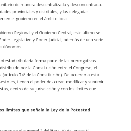
o unitario de manera descentralizada y desconcentrada.
ades provinciales y distritales, y las delegadas
rcen el gobierno en el ámbito local.
bierno Regional y el Gobierno Central; este último se
Poder Legislativo y Poder Judicial, además de una serie
s autónomos.
potestad tributaria forma parte de las prerrogativas
 distribuido por la Constitución entre el Congreso, el
 (artículo 74° de la Constitución). De acuerdo a esta
sto es, tienen el poder de- crear, modificar y suprimir
tas, dentro de su jurisdicción y con los límites que
 límites que señala la Ley de la Potestad
amos en el numeral 2 del literal A) del punto VII