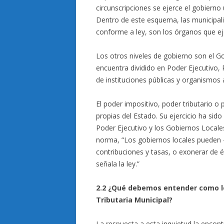
circunscripciones se ejerce el gobiern
Dentro de este esquema, las municipalid
conforme a ley, son los órganos que eje
Los otros niveles de gobierno son el Go
encuentra dividido en Poder Ejecutivo, 
de instituciones públicas y organismo
El poder impositivo, poder tributario o 
propias del Estado. Su ejercicio ha sido
Poder Ejecutivo y los Gobiernos Locales
norma, “Los gobiernos locales pueden -e
contribuciones y tasas, o exonerar de és
señala la ley.”
2.2 ¿Qué debemos entender como los
Tributaria Municipal?
La respuesta a esta inquietud la encontr