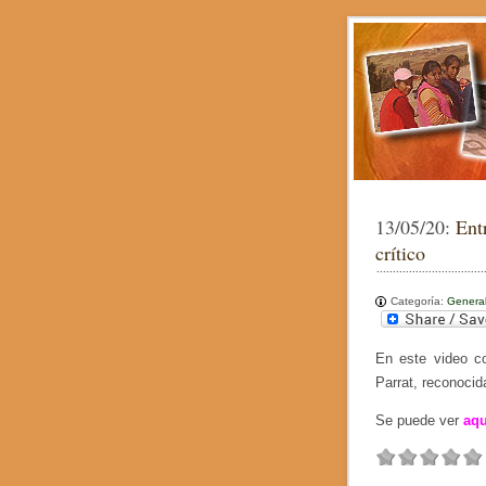
13/05/20:
Ent
crítico
Categoría:
Genera
En este video co
Parrat, reconocid
Se puede ver
aqu