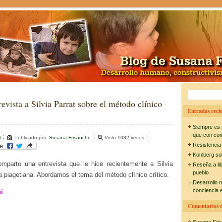
B
revista a Silvia Parrat sobre el método clínico
u
Entradas recie
s
Siempre es 
c
que con co
l
Publicado por:
Susana Frisancho
Visto:1082 veces
Resistencia
a
Kohlberg so
r
mparto una entrevista que le hice recientemente a Silvia
Reseña a li
pueblo
:
a piagetiana. Abordamos el tema del método clínico crítico.
Desarrollo 
conciencia e
í
.
Comentarios r