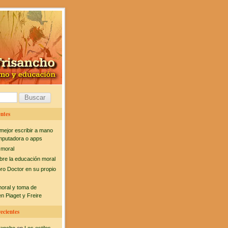
ntes
mejor escribir a mano
mputadora o apps
 moral
bre la educación moral
bro Doctor en su propio
moral y toma de
n Piaget y Freire
ecientes