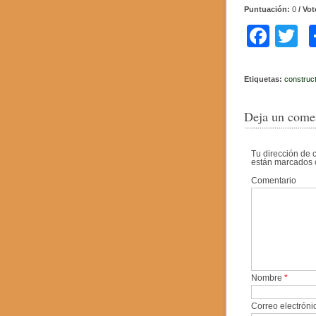
Puntuación:
0
/ Vo
F
T
a
w
c
tt
Etiquetas:
construc
e
e
Deja un come
b
o
Tu dirección de 
están marcados
o
Comentario
k
Nombre
*
Correo electrón