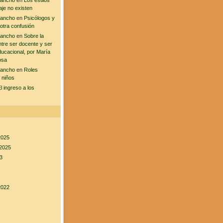
sancho
en
Los estilos
aje no existen
sancho
en
Psicólogos y
 otra confusión
sancho
en
Sobre la
ntre ser docente y ser
ducacional, por María
osa
sancho
en
Roles
 niños
l ingreso a los
2025
2025
3
2022