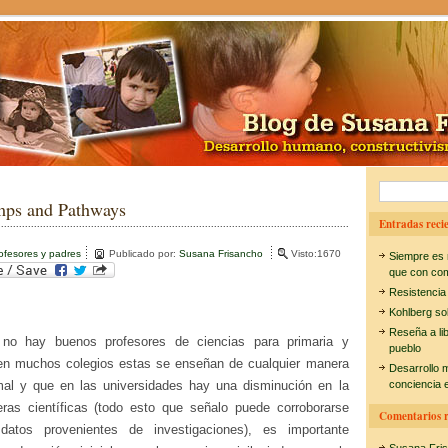
B
ps and Pathways
u
Entradas recie
s
ofesores y padres
Publicado por:
Susana Frisancho
Visto:1670
Siempre es 
c
que con co
Resistencia
a
Kohlberg so
r
Reseña a li
no hay buenos profesores de ciencias para primaria y
pueblo
:
en muchos colegios estas se enseñan de cualquier manera
Desarrollo 
al y que en las universidades hay una disminución en la
conciencia e
eras científicas (todo esto que señalo puede corroborarse
Comentarios r
datos provenientes de investigaciones), es importante