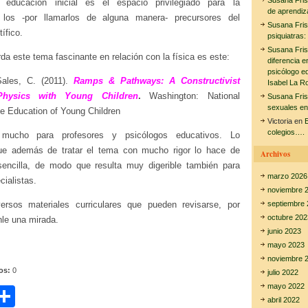
Susana Fri
 educación inicial es el espacio privilegiado para la
de aprendiz
 los -por llamarlos de alguna manera- precursores del
Susana Fri
ífico.
psiquiatras:
Susana Fri
da este tema fascinante en relación con la física es este:
diferencia e
psicólogo e
ales, C. (2011).
Ramps & Pathways: A Constructivist
Isabel La R
hysics with Young Children
.
Washington: National
Susana Fri
sexuales en
he Education of Young Children
Victoria
en
E
colegios….
mucho para profesores y psicólogos educativos. Lo
que además de tratar el tema con mucho rigor lo hace de
Archivos
encilla, de modo que resulta muy digerible también para
marzo 2026
ialistas.
noviembre 
rsos materiales curriculares que pueden revisarse, por
septiembre 
octubre 202
nle una mirada.
junio 2023
mayo 2023
noviembre 
tos:
0
julio 2022
mayo 2022
C
abril 2022