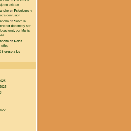
sancho
en
Los estilos
aje no existen
sancho
en
Psicólogos y
 otra confusión
sancho
en
Sobre la
ntre ser docente y ser
ducacional, por María
osa
sancho
en
Roles
 niños
l ingreso a los
2025
2025
3
2022