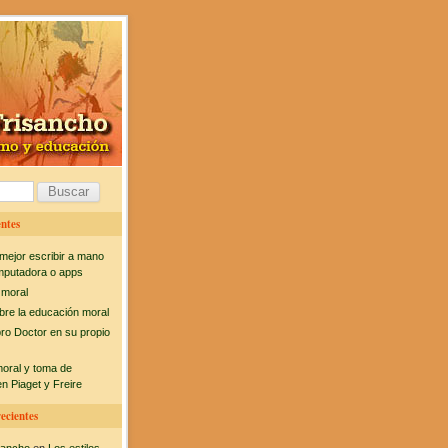
ntes
mejor escribir a mano
mputadora o apps
 moral
bre la educación moral
bro Doctor en su propio
moral y toma de
n Piaget y Freire
ecientes