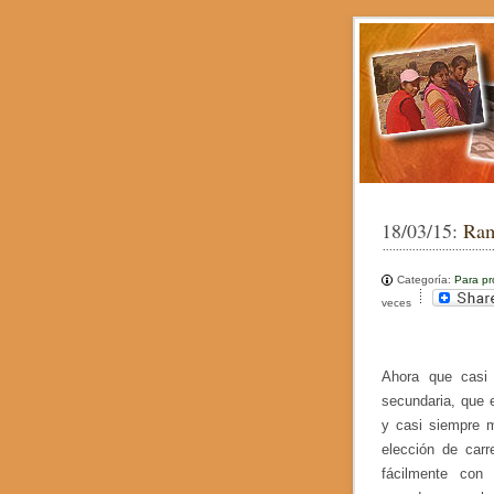
18/03/15:
Ram
Categoría:
Para pr
veces
Ahora que casi 
secundaria, que 
y casi siempre m
elección de carr
fácilmente con 