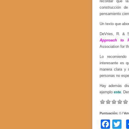
recordar que la
construcción de
pensamiento cient
Un texto que abor
DeVries, R. & S
Approach to P
Association for t
Lo recomiendo 
interesante es 
manera clara y s
personas no espec
Hay además dive
ejemplo
este
. De
Puntuación:
0
/ Vo
F
T