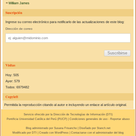
William James
Suscripción
Ingrese su correo electrónico para notificarlo de las actualizaciones de este blog:
Dirección de correo
Dirección
de
correo
Visitas
Hoy: 505
Ayer: 579
Todos: 6979482
Copyleft
Permitida la reproducción citando al autor e incluyendo un enlace al artículo original.
Servicio ofrecido por la Dirección de Tecnologías de Información (
DTI
)
Pontificia Universidad Católica del Perú (
PUCP
) |
Condiciones generales de uso
-
Reportar abuso
Blog administrado por
Susana Frisancho
| Diseñado por Stanch.net
Modificado por
DTI
|
Creado con WordPress
| Contactarse con el
administrador del blog