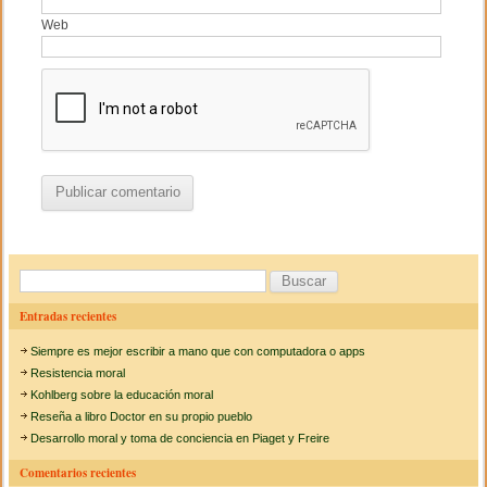
Web
B
u
Entradas recientes
s
Siempre es mejor escribir a mano que con computadora o apps
c
Resistencia moral
a
Kohlberg sobre la educación moral
Reseña a libro Doctor en su propio pueblo
r
Desarrollo moral y toma de conciencia en Piaget y Freire
:
Comentarios recientes