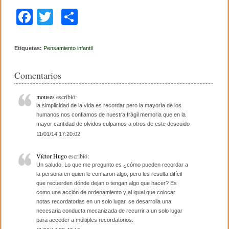
F
T
C
a
wi
o
c
tt
m
Etiquetas:
Pensamiento infantil
e
er
p
Comentarios
b
ar
o
tir
mouses
escribió:
la simplicidad de la vida es recordar pero la mayoría de los
o
humanos nos confiamos de nuestra frágil memoria que en la
mayor cantidad de olvidos culpamos a otros de este descuido
k
11/01/14 17:20:02
Víctor Hugo
escribió:
Un saludo. Lo que me pregunto es ¿cómo pueden recordar a
la persona en quien le confiaron algo, pero les resulta difícil
que recuerden dónde dejan o tengan algo que hacer? Es
como una acción de ordenamiento y al igual que colocar
notas recordatorias en un solo lugar, se desarrolla una
necesaria conducta mecanizada de recurrir a un solo lugar
para acceder a múltiples recordatorios.