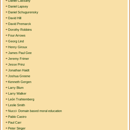
Daniel Cassany
Daniel Lapsey
Daniel Schugurensky
David Hill
David Premarck
Dorothy Robbins
Four Arrows
Georg Lind
Henry Giroux
James Paul Gee
Jeremy Frimer
Jesse Prinz
Jonathan Haidt
Joshua Greene
Kenneth Gergen
Larry Blum
Larry Walker
León Trahtemberg
Leslie Smith
Nucci- Domain based moral education
Pablo Castro
Paul Carr
Peter Singer