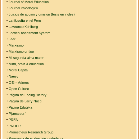
Journal of Moral Education
Journal Psicológico
Juicios de acción y omisión (tesis en inglés)
La filosofía en el Perú
Lawrence Kohlberg
Lectical Assesment System
Leer
Marxismo
Marxismo crítico
Mi segunda alma mater
Mind, brain & education
Moral Capital
Naeyc
OEI - Valores
Open Culture
Página de Facing History
Página de Larry Nucci
Página Eduteka
Pijama surf
PREAL
PROEPE
Prometheus Research Group
Propuesta de evaluación ciudadanía