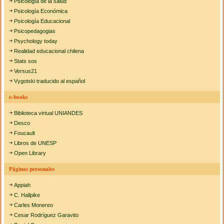
Psicología de la salud
Psicología Económica
Psicología Educacional
Psicopedagogias
Psychology today
Realidad educacional chilena
Stats sos
Versus21
Vygotski traducido al español
e-books
Biblioteca virtual UNIANDES
Desco
Foucault
Libros de UNESP
Open Library
Páginas personales
Appiah
C. Hallpike
Carles Monereo
Cesar Rodríguez Garavito