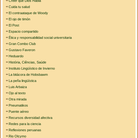
Creer que Dios Habla
Cuida tu salud
El contraataque de Woody
El ojo de timón
El Post
Espacio compartido
Ética y responsabilidad social universitaria
Gran Combo Club
Gustavo Faveron
Heduardo
História, Ciências, Saúde
Instituto Lingüístico de Invierno
La bitácora de Hobsbawm
La peña lingüística
Luis Arbaiza
Ojo al texto
Otra mirada
Pneumatikos
Puente aéreo
Recursos diversidad afectiva
Redes para la ciencia
Reflexiones peruanas
Rio Olcymo