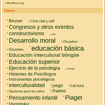
WordPress.org
Etiquetas
Bruner
Ciclo vital y self
Congresos y otros eventos
constructivismo
cvr
Desarrollo moral
Disciplina
educación básica
Docentes
Educación intercultural bilingüe
Educación superior
Ejercicio de la psicología
Freire
Historias de Psicólogos
Instrumentos psicológicos
interculturalidad
juego
Lectura
Padres
Opciones para los niños
Piaget
Pensamiento infantil
Vygotsky