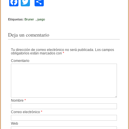
F
T
C
a
wi
o
c
tt
m
Etiquetas:
Bruner
,
juego
e
er
p
Deja un comentario
b
ar
o
tir
Tu dirección de correo electrónico no será publicada.
Los campos
obligatorios están marcados con
*
o
Comentario
k
Nombre
*
Correo electrónico
*
Web