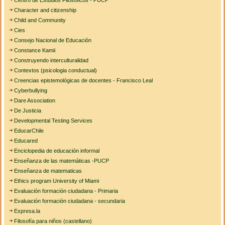
Centro de Estudios Filosóficos - PUCP
Character and citizenship
Child and Community
Cies
Consejo Nacional de Educación
Constance Kamii
Construyendo interculturalidad
Contextos (psicologia conductual)
Creencias epistemológicas de docentes - Francisco Leal
Cyberbullying
Dare Association
De Justicia
Developmental Testing Services
EducarChile
Educared
Enciclopedia de educación informal
Enseñanza de las matemáticas -PUCP
Enseñanza de matematicas
Ethics program University of Miami
Evaluación formación ciudadana - Primaria
Evaluación formación ciudadana - secundaria
Expresa.la
Filosofía para niños (castellano)