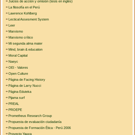
Juicios de acción y omisión (tesis en inglés)
La filosofía en el Perú
Lawrence Kohlberg
Lectical Assesment System
Leer
Marxismo
Marxismo crítico
Mi segunda alma mater
Mind, brain & education
Moral Capital
Naeyc
OEI - Valores
Open Culture
Página de Facing History
Página de Larry Nucci
Página Eduteka
Pijama surf
PREAL
PROEPE
Prometheus Research Group
Propuesta de evaluación ciudadanía
Propuesta de Formación Ética - Perú 2006
Proyecto Yauya