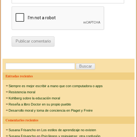
B
u
Entradas recientes
s
Siempre es mejor escribir a mano que con computadora o apps
c
Resistencia moral
a
Kohlberg sobre la educación moral
Reseña a libro Doctor en su propio pueblo
r
Desarrollo moral y toma de conciencia en Piaget y Freire
:
Comentarios recientes
Susana Frisancho
en
Los estilos de aprendizaje no existen
Susana Frisancho
en
Psicólogos y psiquiatras: otra confusión