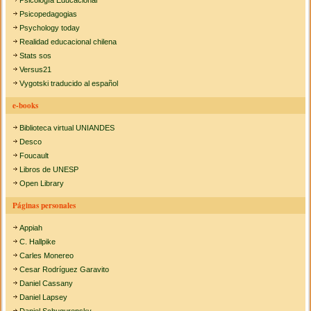
Psicología Educacional
Psicopedagogias
Psychology today
Realidad educacional chilena
Stats sos
Versus21
Vygotski traducido al español
e-books
Biblioteca virtual UNIANDES
Desco
Foucault
Libros de UNESP
Open Library
Páginas personales
Appiah
C. Hallpike
Carles Monereo
Cesar Rodríguez Garavito
Daniel Cassany
Daniel Lapsey