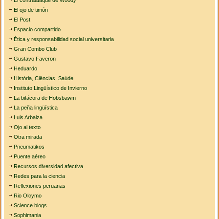
El contraataque de Woody
El ojo de timón
El Post
Espacio compartido
Ética y responsabilidad social universitaria
Gran Combo Club
Gustavo Faveron
Heduardo
História, Ciências, Saúde
Instituto Lingüístico de Invierno
La bitácora de Hobsbawm
La peña lingüística
Luis Arbaiza
Ojo al texto
Otra mirada
Pneumatikos
Puente aéreo
Recursos diversidad afectiva
Redes para la ciencia
Reflexiones peruanas
Rio Olcymo
Science blogs
Sophimania