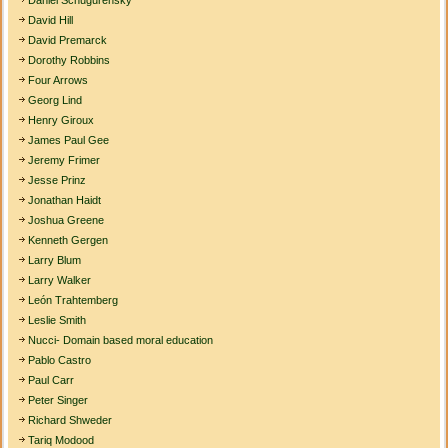
Daniel Schugurensky
David Hill
David Premarck
Dorothy Robbins
Four Arrows
Georg Lind
Henry Giroux
James Paul Gee
Jeremy Frimer
Jesse Prinz
Jonathan Haidt
Joshua Greene
Kenneth Gergen
Larry Blum
Larry Walker
León Trahtemberg
Leslie Smith
Nucci- Domain based moral education
Pablo Castro
Paul Carr
Peter Singer
Richard Shweder
Tariq Modood