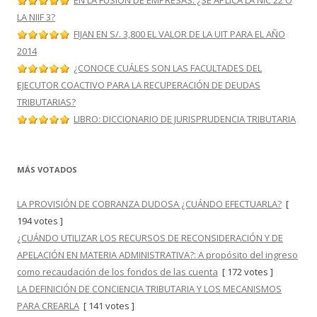
EN LA FUSIÓN DE EMPRESAS: ¿SE APLICA LA NIC 22 O
LA NIIF 3?
FIJAN EN S/. 3,800 EL VALOR DE LA UIT PARA EL AÑO
2014
¿CONOCE CUÁLES SON LAS FACULTADES DEL
EJECUTOR COACTIVO PARA LA RECUPERACIÓN DE DEUDAS
TRIBUTARIAS?
LIBRO: DICCIONARIO DE JURISPRUDENCIA TRIBUTARIA
MÁS VOTADOS
LA PROVISIÓN DE COBRANZA DUDOSA ¿CUÁNDO EFECTUARLA?
[
194 votes ]
¿CUÁNDO UTILIZAR LOS RECURSOS DE RECONSIDERACIÓN Y DE
APELACIÓN EN MATERIA ADMINISTRATIVA?: A propósito del ingreso
como recaudación de los fondos de las cuenta
[ 172 votes ]
LA DEFINICIÓN DE CONCIENCIA TRIBUTARIA Y LOS MECANISMOS
PARA CREARLA
[ 141 votes ]