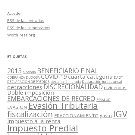
Acceder
RSS
de las entradas
RSS
de los comentarios
WordPress.org
ETIQUETAS
2013
BENEFICIARIO FINAL
alcabala
COVID-19
cuarta categoria
COBRANZA DUDOSA
DAOT
DECLARACIÓN DE PREDIOS
declaración jurada
Declaración jurada anual
DISCRECIONALIDAD
detracciones
dividendos
Doble imposición
EMBARCACIONES DE RECREO
ESSALUD
Evasión Tributaria
EVASION
IGV
fiscalización
FRACCIONAMIENTO
gasto
impuesto a la renta
Impuesto Predial