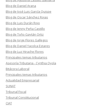
Blog de Agustina Castillo Gamarra
Blog de Daniel Arana
Blog de José Luis García Quispe
Blog de Oscar Sánchez Rojas
Blog de Luis Durán Rojo
Blog de Jenny Peña Castillo
Blog de Toño Gaytán Ortiz
Blog de Jorge Flores Gallegos
Blog de Daniel Yacolca Estares
Blog de Luz Hirache Flores
Principales temas tributarios
Asesoría Tributaria - Cynthia Oyola
Bitácora Laboral
Principales temas tributarios
Actualidad Empresarial
SUNAT
Tribunal Fiscal
Tribunal Constitucional
CIAT