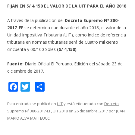
FIJAN EN S/ 4,150 EL VALOR DE LA UIT PARA EL AÑO 2018
A través de la publicación del
Decreto Supremo Nº 380-
2017-EF
se determina que durante el año 2018, el valor de la
Unidad Impositiva Tributaria (UIT), como índice de referencia
tributaria en normas tributarias será de Cuatro mil ciento
cincuenta y 00/100 Soles
(S/ 4,150)
.
Fuente:
Diario Oficial El Peruano. Edición del sábado 23 de
diciembre de 2017.
F
T
C
ac
w
o
e
itt
m
Esta entrada se publicó en
UIT
y está etiquetada con
Decreto
Supremo Nº 380-2017-EF
,
UIT 2018
en
26 diciembre, 2017
por
JUAN
b
er
p
MARIO ALVA MATTEUCCI
.
o
ar
o
ti