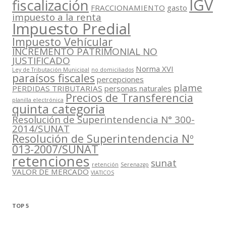
IGV
fiscalización
FRACCIONAMIENTO
gasto
impuesto a la renta
Impuesto Predial
Impuesto Vehícular
INCREMENTO PATRIMONIAL NO
JUSTIFICADO
Norma XVI
Ley de Tributación Municipal
no domiciliados
paraísos fiscales
percepciones
plame
PERDIDAS TRIBUTARIAS
personas naturales
Precios de Transferencia
planilla electrónica
quinta categoria
Resolución de Superintendencia N° 300-
2014/SUNAT
Resolución de Superintendencia Nº
013-2007/SUNAT
retenciones
sunat
retención
Serenazgo
VALOR DE MERCADO
VIATICOS
TOP 5