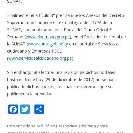
SUNAT.
Finalmente, el artículo 3° precisa que los Anexos del Decreto
Supremo, que contiene el texto íntegro del TUPA de la
SUNAT, son publicados en el Portal del Diario Oficial El
Peruano (
www.elperuano.gob.pe
), en el Portal Institucional de
la SUNAT (
www.sunat.gob.pe
) y en el portal de Servicios al
ciudadano y Empresas PSCE
(
www.serviciosalciudadano.org.pe
).
Sin embargo, al efectuar una revisión de dichos portales
hasta el día de hoy (29 de diciembre de 2017) no se han
publicado dichos anexos, los cuales esperemos que se
publiquen a la brevedad.
F
T
C
ac
w
o
e
itt
m
Esta entrada se publicó en
Perspectiva Tributaria
y está