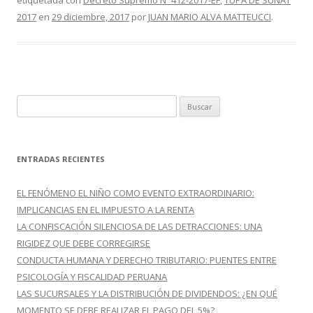
etiquetada con
Decreto Supremo Nº 412-2017-EF
,
TUPA DE SUNAT
b
er
p
2017
en
29 diciembre, 2017
por
JUAN MARIO ALVA MATTEUCCI
.
o
ar
o
ti
k
r
B
u
s
c
ENTRADAS RECIENTES
a
r
EL FENÓMENO EL NIÑO COMO EVENTO EXTRAORDINARIO:
:
IMPLICANCIAS EN EL IMPUESTO A LA RENTA
LA CONFISCACIÓN SILENCIOSA DE LAS DETRACCIONES: UNA
RIGIDEZ QUE DEBE CORREGIRSE
CONDUCTA HUMANA Y DERECHO TRIBUTARIO: PUENTES ENTRE
PSICOLOGÍA Y FISCALIDAD PERUANA
LAS SUCURSALES Y LA DISTRIBUCIÓN DE DIVIDENDOS: ¿EN QUÉ
MOMENTO SE DEBE REALIZAR EL PAGO DEL 5%?