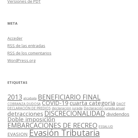
Versiones de PDT
META
Acceder
RSS
de las entradas
RSS
de los comentarios
WordPress.org
ETIQUETAS
2013
BENEFICIARIO FINAL
alcabala
COVID-19
cuarta categoria
COBRANZA DUDOSA
DAOT
DECLARACIÓN DE PREDIOS
declaración jurada
Declaración jurada anual
DISCRECIONALIDAD
detracciones
dividendos
Doble imposición
EMBARCACIONES DE RECREO
ESSALUD
Evasión Tributaria
EVASION