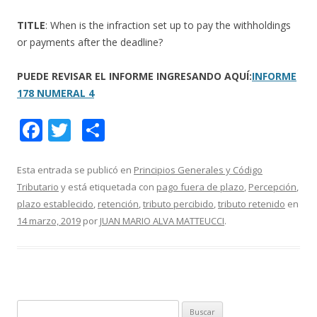
TITLE
: When is the infraction set up to pay the withholdings
or payments after the deadline?
PUEDE REVISAR EL INFORME INGRESANDO AQUÍ:
INFORME
178 NUMERAL 4
F
T
C
ac
w
o
e
itt
m
Esta entrada se publicó en
Principios Generales y Código
Tributario
y está etiquetada con
pago fuera de plazo
,
Percepción
,
b
er
p
plazo establecido
,
retención
,
tributo percibido
,
tributo retenido
en
o
ar
14 marzo, 2019
por
JUAN MARIO ALVA MATTEUCCI
.
o
ti
k
r
B