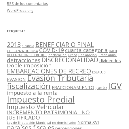
RSS
de los comentarios
WordPress.org
ETIQUETAS
2013
BENEFICIARIO FINAL
alcabala
COVID-19
cuarta categoria
COBRANZA DUDOSA
DAOT
DECLARACIÓN DE PREDIOS
declaración jurada
Declaración jurada anual
DISCRECIONALIDAD
detracciones
dividendos
Doble imposición
EMBARCACIONES DE RECREO
ESSALUD
Evasión Tributaria
EVASION
IGV
fiscalización
FRACCIONAMIENTO
gasto
impuesto a la renta
Impuesto Predial
Impuesto Vehícular
INCREMENTO PATRIMONIAL NO
JUSTIFICADO
Norma XVI
Ley de Tributación Municipal
no domiciliados
paraísos fiscales
percepciones