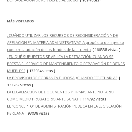
DEFRAUDACIÓN DE RENTAS DE ADUANA?
[ 109 votes ]
MÁS VISITADOS
¿CUÁNDO UTILIZAR LOS RECURSOS DE RECONSIDERACIÓN Y DE
APELACIÓN EN MATERIA ADMINISTRATIVA?: A propósito del ingreso
como recaudación de los fondos de las cuenta
[ 166338 vistas ]
¿EN QUÉ SUPUESTOS SE APLICA LA DETRACCIÓN CUANDO SE
PRESTA EL SERVICIO DE MANTENIMIENTO O REPARACIÓN DE BIENES
MUEBLES?
[ 132034 vistas ]
LA PROVISIÓN DE COBRANZA DUDOSA ¿CUÁNDO EFECTUARLA?
[
123762 vistas ]
LA LEGALIZACIÓN DE DOCUMENTOS Y FIRMAS ANTE NOTARIO
COMO MEDIO PROBATORIO ANTE SUNAT
[ 114792 vistas ]
EL “CONCEPTO” DE ADMINISTRACIÓN PÚBLICA EN LA LEGISLACIÓN
PERUANA
[ 93038 vistas ]