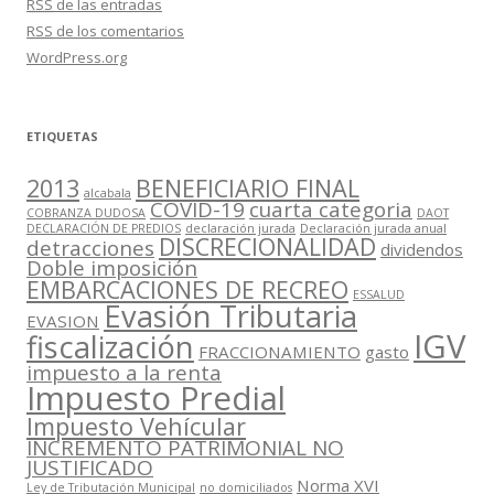
RSS
de las entradas
RSS
de los comentarios
WordPress.org
ETIQUETAS
2013
BENEFICIARIO FINAL
alcabala
COVID-19
cuarta categoria
COBRANZA DUDOSA
DAOT
DECLARACIÓN DE PREDIOS
declaración jurada
Declaración jurada anual
DISCRECIONALIDAD
detracciones
dividendos
Doble imposición
EMBARCACIONES DE RECREO
ESSALUD
Evasión Tributaria
EVASION
IGV
fiscalización
FRACCIONAMIENTO
gasto
impuesto a la renta
Impuesto Predial
Impuesto Vehícular
INCREMENTO PATRIMONIAL NO
JUSTIFICADO
Norma XVI
Ley de Tributación Municipal
no domiciliados