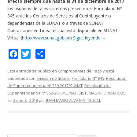
efecto siempre que hasta el 31 de diciembre de 2017
los usuarios de tales sistemas presenten el Formulario Nº
845 ante los Centros de Servicios al Contribuyente o
dependencias de la SUNAT o a través de SUNAT
Operaciones en Línea, el cual está disponible en SUNAT
Virtual (
http://www.sunat.gob.pe
)
Sigue leyendo
→
F
T
C
ac
w
o
e
itt
m
Esta entrada se publicó en
Comprobantes de Pago
y está
etiquetada con
emisión de tickets
,
Formulario N° 845
,
Resolución
b
er
p
de Superintendencia Nº 339-2017/SUNAT
,
Resolución de
o
ar
Superintendencia Nº 362-2015/SUNAT
,
SISTEMAS INFORMÁTICOS
o
ti
en
3 enero, 2018
por
JUAN MARIO ALVA MATTEUCCI
.
k
r