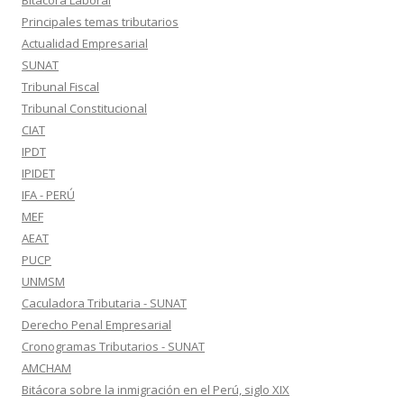
Bitácora Laboral
Principales temas tributarios
Actualidad Empresarial
SUNAT
Tribunal Fiscal
Tribunal Constitucional
CIAT
IPDT
IPIDET
IFA - PERÚ
MEF
AEAT
PUCP
UNMSM
Caculadora Tributaria - SUNAT
Derecho Penal Empresarial
Cronogramas Tributarios - SUNAT
AMCHAM
Bitácora sobre la inmigración en el Perú, siglo XIX