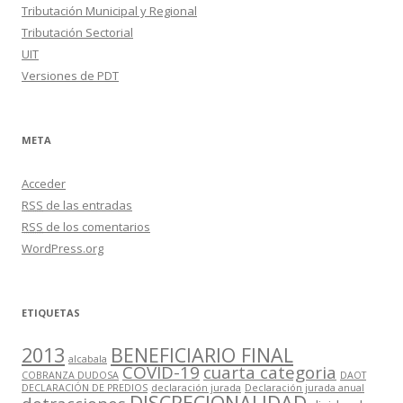
Tributación Municipal y Regional
Tributación Sectorial
UIT
Versiones de PDT
META
Acceder
RSS
de las entradas
RSS
de los comentarios
WordPress.org
ETIQUETAS
2013
BENEFICIARIO FINAL
alcabala
COVID-19
cuarta categoria
COBRANZA DUDOSA
DAOT
DECLARACIÓN DE PREDIOS
declaración jurada
Declaración jurada anual
DISCRECIONALIDAD