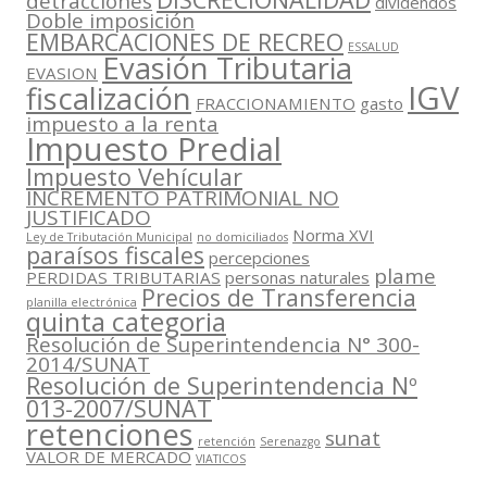
detracciones
dividendos
Doble imposición
EMBARCACIONES DE RECREO
ESSALUD
Evasión Tributaria
EVASION
IGV
fiscalización
FRACCIONAMIENTO
gasto
impuesto a la renta
Impuesto Predial
Impuesto Vehícular
INCREMENTO PATRIMONIAL NO
JUSTIFICADO
Norma XVI
Ley de Tributación Municipal
no domiciliados
paraísos fiscales
percepciones
plame
PERDIDAS TRIBUTARIAS
personas naturales
Precios de Transferencia
planilla electrónica
quinta categoria
Resolución de Superintendencia N° 300-
2014/SUNAT
Resolución de Superintendencia Nº
013-2007/SUNAT
retenciones
sunat
retención
Serenazgo
VALOR DE MERCADO
VIATICOS