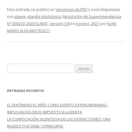
ac
w
o
e
itt
m
Esta entrada se publicó en
Versiones de PDT
y está etiquetada
con
plame
,
planilla electrónica
,
Resolución de Superintendencia
b
er
p
N° 000233-2020/SUNAT
,
Versión 3.8
en
6 enero, 2021
por
JUAN
o
ar
MARIO ALVA MATTEUCCI
.
o
ti
k
r
B
u
s
c
ENTRADAS RECIENTES
a
r
EL FENÓMENO EL NIÑO COMO EVENTO EXTRAORDINARIO:
:
IMPLICANCIAS EN EL IMPUESTO A LA RENTA
LA CONFISCACIÓN SILENCIOSA DE LAS DETRACCIONES: UNA
RIGIDEZ QUE DEBE CORREGIRSE