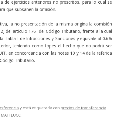
a de ejercicios anteriores no prescritos, para lo cual se
ara que subsanen la omisión.
tiva, la no presentación de la misma origina la comisión
 2) del artículo 176º del Código Tributario, frente a la cual
a Tabla I de Infracciones y Sanciones y equivale al 0.6%
nterior, teniendo como topes el hecho que no podrá ser
IT, en concordancia con las notas 10 y 14 de la referida
Código Tributario.
nsferencia
y está etiquetada con
precios de transferencia
A MATTEUCCI
.