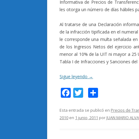
Informativa de Precios de Transferenci
les otorga un número de días hábiles p
Al tratarse de una Declaración informa
de la infracción tipificada en el numeral
le corresponde una multa señalada en l
de los Ingresos Netos del ejercicio a
menor al 10% de la UIT ni mayor a 25 U
Tabla I de Infracciones y Sanciones del 
Sigue leyendo
→
F
T
C
ac
w
o
e
itt
m
Esta entrada se publicó en
Precios de Tra
2010
en
1 junio, 2011
por
JUAN MARIO ALV
b
er
p
o
ar