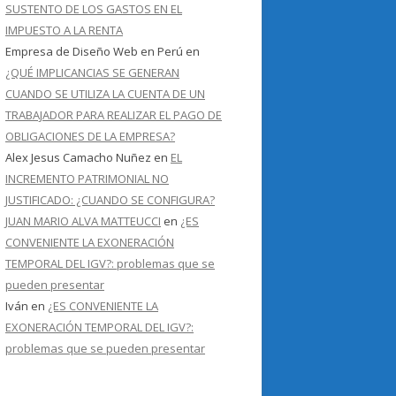
SUSTENTO DE LOS GASTOS EN EL
IMPUESTO A LA RENTA
Empresa de Diseño Web en Perú
en
¿QUÉ IMPLICANCIAS SE GENERAN
CUANDO SE UTILIZA LA CUENTA DE UN
TRABAJADOR PARA REALIZAR EL PAGO DE
OBLIGACIONES DE LA EMPRESA?
Alex Jesus Camacho Nuñez
en
EL
INCREMENTO PATRIMONIAL NO
JUSTIFICADO: ¿CUANDO SE CONFIGURA?
JUAN MARIO ALVA MATTEUCCI
en
¿ES
CONVENIENTE LA EXONERACIÓN
TEMPORAL DEL IGV?: problemas que se
pueden presentar
Iván
en
¿ES CONVENIENTE LA
EXONERACIÓN TEMPORAL DEL IGV?:
problemas que se pueden presentar