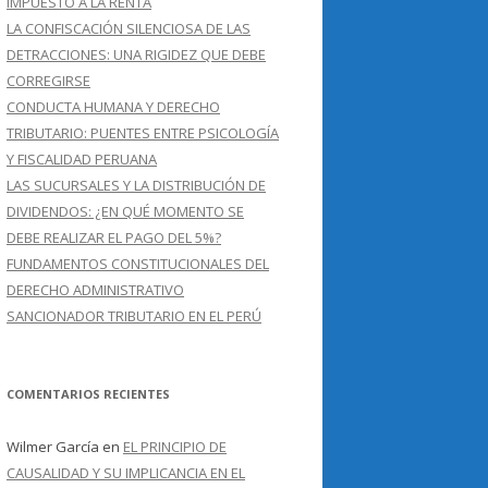
IMPUESTO A LA RENTA
LA CONFISCACIÓN SILENCIOSA DE LAS
DETRACCIONES: UNA RIGIDEZ QUE DEBE
CORREGIRSE
CONDUCTA HUMANA Y DERECHO
TRIBUTARIO: PUENTES ENTRE PSICOLOGÍA
Y FISCALIDAD PERUANA
LAS SUCURSALES Y LA DISTRIBUCIÓN DE
DIVIDENDOS: ¿EN QUÉ MOMENTO SE
DEBE REALIZAR EL PAGO DEL 5%?
FUNDAMENTOS CONSTITUCIONALES DEL
DERECHO ADMINISTRATIVO
SANCIONADOR TRIBUTARIO EN EL PERÚ
COMENTARIOS RECIENTES
Wilmer García
en
EL PRINCIPIO DE
CAUSALIDAD Y SU IMPLICANCIA EN EL