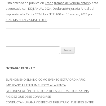
e
itt
m
Esta entrada se publicó en
Cronogramas de vencimientos
y está
etiquetada con
DDJJ ANUAL 2024
,
Declaración Jurada Anual del
b
er
p
Impuesto a la Renta 2024
,
Ley Nº 31940
en
14 marzo, 2025
por
o
ar
JUAN MARIO ALVA MATTEUCCI
.
o
ti
k
r
B
u
s
c
ENTRADAS RECIENTES
a
r
EL FENÓMENO EL NIÑO COMO EVENTO EXTRAORDINARIO:
:
IMPLICANCIAS EN EL IMPUESTO A LA RENTA
LA CONFISCACIÓN SILENCIOSA DE LAS DETRACCIONES: UNA
RIGIDEZ QUE DEBE CORREGIRSE
CONDUCTA HUMANA Y DERECHO TRIBUTARIO: PUENTES ENTRE