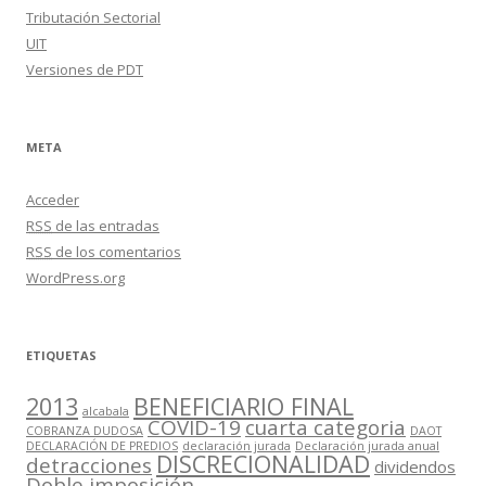
Tributación Sectorial
UIT
Versiones de PDT
META
Acceder
RSS
de las entradas
RSS
de los comentarios
WordPress.org
ETIQUETAS
2013
BENEFICIARIO FINAL
alcabala
COVID-19
cuarta categoria
COBRANZA DUDOSA
DAOT
DECLARACIÓN DE PREDIOS
declaración jurada
Declaración jurada anual
DISCRECIONALIDAD
detracciones
dividendos
Doble imposición