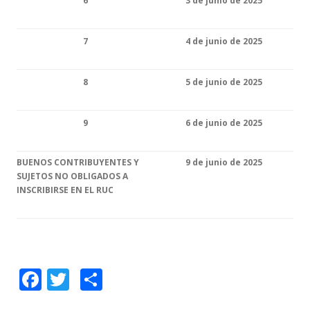
6
3 de junio de 2025
7
4 de junio de 2025
8
5 de junio de 2025
9
6 de junio de 2025
BUENOS CONTRIBUYENTES Y
9 de junio de 2025
SUJETOS NO OBLIGADOS A
INSCRIBIRSE EN EL RUC
F
T
C
ac
w
o