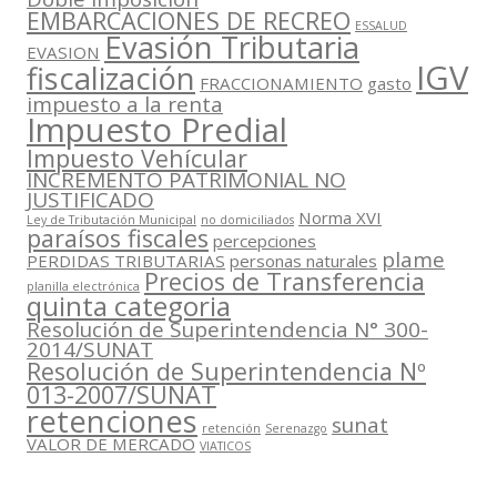
EMBARCACIONES DE RECREO
ESSALUD
Evasión Tributaria
EVASION
IGV
fiscalización
FRACCIONAMIENTO
gasto
impuesto a la renta
Impuesto Predial
Impuesto Vehícular
INCREMENTO PATRIMONIAL NO
JUSTIFICADO
Norma XVI
Ley de Tributación Municipal
no domiciliados
paraísos fiscales
percepciones
plame
PERDIDAS TRIBUTARIAS
personas naturales
Precios de Transferencia
planilla electrónica
quinta categoria
Resolución de Superintendencia N° 300-
2014/SUNAT
Resolución de Superintendencia Nº
013-2007/SUNAT
retenciones
sunat
retención
Serenazgo
VALOR DE MERCADO
VIATICOS