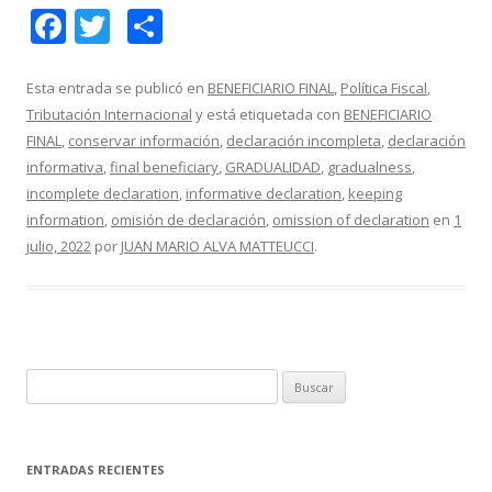
F
T
C
ac
w
o
e
itt
m
Esta entrada se publicó en
BENEFICIARIO FINAL
,
Política Fiscal
,
Tributación Internacional
y está etiquetada con
BENEFICIARIO
b
er
p
FINAL
,
conservar información
,
declaración incompleta
,
declaración
o
ar
informativa
,
final beneficiary
,
GRADUALIDAD
,
gradualness
,
o
ti
incomplete declaration
,
informative declaration
,
keeping
information
,
omisión de declaración
,
omission of declaration
en
1
k
r
julio, 2022
por
JUAN MARIO ALVA MATTEUCCI
.
B
u
s
c
ENTRADAS RECIENTES
a