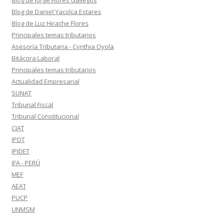
Blog de Jorge Flores Gallegos
Blog de Daniel Yacolca Estares
Blog de Luz Hirache Flores
Principales temas tributarios
Asesoría Tributaria - Cynthia Oyola
Bitácora Laboral
Principales temas tributarios
Actualidad Empresarial
SUNAT
Tribunal Fiscal
Tribunal Constitucional
CIAT
IPDT
IPIDET
IFA - PERÚ
MEF
AEAT
PUCP
UNMSM