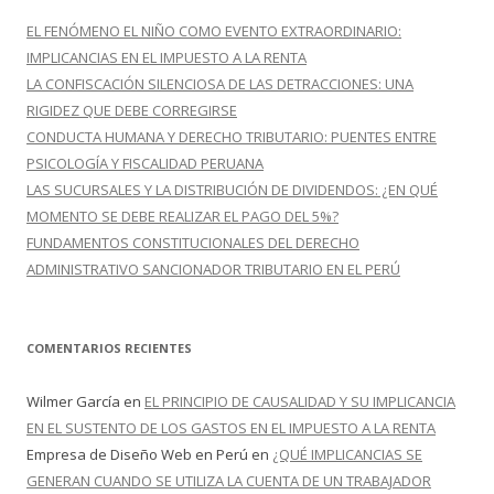
r
EL FENÓMENO EL NIÑO COMO EVENTO EXTRAORDINARIO:
:
IMPLICANCIAS EN EL IMPUESTO A LA RENTA
LA CONFISCACIÓN SILENCIOSA DE LAS DETRACCIONES: UNA
RIGIDEZ QUE DEBE CORREGIRSE
CONDUCTA HUMANA Y DERECHO TRIBUTARIO: PUENTES ENTRE
PSICOLOGÍA Y FISCALIDAD PERUANA
LAS SUCURSALES Y LA DISTRIBUCIÓN DE DIVIDENDOS: ¿EN QUÉ
MOMENTO SE DEBE REALIZAR EL PAGO DEL 5%?
FUNDAMENTOS CONSTITUCIONALES DEL DERECHO
ADMINISTRATIVO SANCIONADOR TRIBUTARIO EN EL PERÚ
COMENTARIOS RECIENTES
Wilmer García
en
EL PRINCIPIO DE CAUSALIDAD Y SU IMPLICANCIA
EN EL SUSTENTO DE LOS GASTOS EN EL IMPUESTO A LA RENTA
Empresa de Diseño Web en Perú
en
¿QUÉ IMPLICANCIAS SE
GENERAN CUANDO SE UTILIZA LA CUENTA DE UN TRABAJADOR