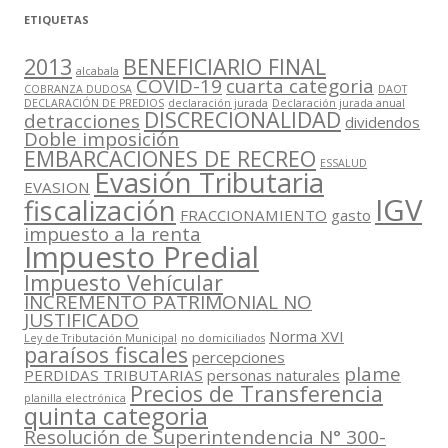
ETIQUETAS
2013
BENEFICIARIO FINAL
alcabala
COVID-19
cuarta categoria
COBRANZA DUDOSA
DAOT
DECLARACIÓN DE PREDIOS
declaración jurada
Declaración jurada anual
DISCRECIONALIDAD
detracciones
dividendos
Doble imposición
EMBARCACIONES DE RECREO
ESSALUD
Evasión Tributaria
EVASION
IGV
fiscalización
FRACCIONAMIENTO
gasto
impuesto a la renta
Impuesto Predial
Impuesto Vehícular
INCREMENTO PATRIMONIAL NO
JUSTIFICADO
Norma XVI
Ley de Tributación Municipal
no domiciliados
paraísos fiscales
percepciones
plame
PERDIDAS TRIBUTARIAS
personas naturales
Precios de Transferencia
planilla electrónica
quinta categoria
Resolución de Superintendencia N° 300-