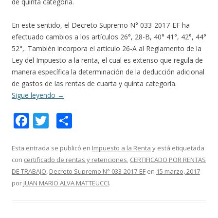
de quinta categoría.
En este sentido, el Decreto Supremo N° 033-2017-EF ha
efectuado cambios a los artículos 26°, 28-B, 40° 41°, 42°, 44°
52°,. También incorpora el artículo 26-A al Reglamento de la
Ley del Impuesto a la renta, el cual es extenso que regula de
manera específica la determinación de la deducción adicional
de gastos de las rentas de cuarta y quinta categoría.
Sigue leyendo
→
F
T
C
ac
w
o
e
itt
m
Esta entrada se publicó en
Impuesto a la Renta
y está etiquetada
con
certificado de rentas y retenciones
,
CERTIFICADO POR RENTAS
b
er
p
DE TRABAJO
,
Decreto Supremo N° 033-2017-EF
en
15 marzo, 2017
o
ar
por
JUAN MARIO ALVA MATTEUCCI
.
o
ti
k
r