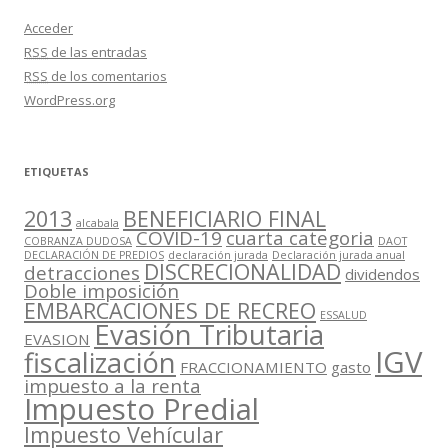
Acceder
RSS
de las entradas
RSS
de los comentarios
WordPress.org
ETIQUETAS
2013
BENEFICIARIO FINAL
alcabala
COVID-19
cuarta categoria
COBRANZA DUDOSA
DAOT
DECLARACIÓN DE PREDIOS
declaración jurada
Declaración jurada anual
DISCRECIONALIDAD
detracciones
dividendos
Doble imposición
EMBARCACIONES DE RECREO
ESSALUD
Evasión Tributaria
EVASION
IGV
fiscalización
FRACCIONAMIENTO
gasto
impuesto a la renta
Impuesto Predial
Impuesto Vehícular