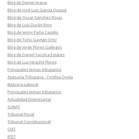
Blog de Daniel Arana
Blog de José Luis García Quispe
Blog de Oscar Sánchez Rojas
Blog de Luis Durán Rojo
Blog de Jenny Peña Castillo
Blog de Toño Gaytán Ortiz
Blog de Jorge Flores Gallegos
Blog de Daniel Yacolca Estares
Blog de Luz Hirache Flores
Principales temas tributarios
Asesoría Tributaria - Cynthia Oyola
Bitácora Laboral
Principales temas tributarios
Actualidad Empresarial
SUNAT
Tribunal Fiscal
Tribunal Constitucional
CIAT
IPDT