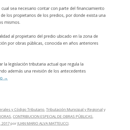
l cual sea necesario contar con parte del financiamiento
 de los propietarios de los predios, por donde exista una
los mismos.
lidad al propietario del predio ubicado en la zona de
ución por obras públicas, conocida en años anteriores
 la legislación tributaria actual que regula la
ando además una revisión de los antecedentes
do
→
erales y Código Tributario
,
Tributación Municipal y Regional
y
EJORAS
,
CONTRIBUCION ESPECIAL DE OBRAS PÚBLICAS
,
, 2017
por
JUAN MARIO ALVA MATTEUCCI
.