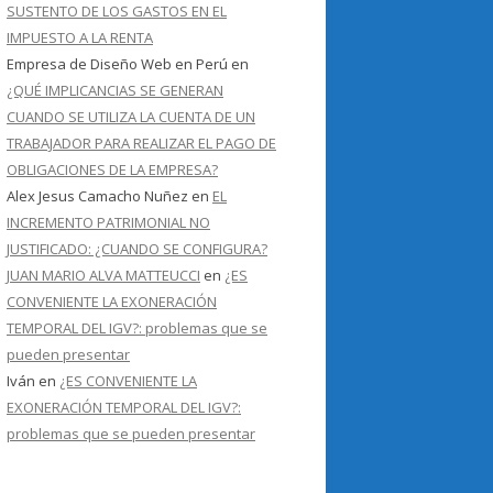
SUSTENTO DE LOS GASTOS EN EL
IMPUESTO A LA RENTA
Empresa de Diseño Web en Perú
en
¿QUÉ IMPLICANCIAS SE GENERAN
CUANDO SE UTILIZA LA CUENTA DE UN
TRABAJADOR PARA REALIZAR EL PAGO DE
OBLIGACIONES DE LA EMPRESA?
Alex Jesus Camacho Nuñez
en
EL
INCREMENTO PATRIMONIAL NO
JUSTIFICADO: ¿CUANDO SE CONFIGURA?
JUAN MARIO ALVA MATTEUCCI
en
¿ES
CONVENIENTE LA EXONERACIÓN
TEMPORAL DEL IGV?: problemas que se
pueden presentar
Iván
en
¿ES CONVENIENTE LA
EXONERACIÓN TEMPORAL DEL IGV?:
problemas que se pueden presentar