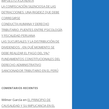
IMPUESTO A LA RENTA
LA CONFISCACIÓN SILENCIOSA DE LAS
DETRACCIONES: UNA RIGIDEZ QUE DEBE
CORREGIRSE
CONDUCTA HUMANA Y DERECHO
TRIBUTARIO: PUENTES ENTRE PSICOLOGÍA
Y FISCALIDAD PERUANA
LAS SUCURSALES Y LA DISTRIBUCIÓN DE
DIVIDENDOS: ¿EN QUÉ MOMENTO SE
DEBE REALIZAR EL PAGO DEL 5%?
FUNDAMENTOS CONSTITUCIONALES DEL
DERECHO ADMINISTRATIVO
SANCIONADOR TRIBUTARIO EN EL PERÚ
COMENTARIOS RECIENTES
Wilmer García
en
EL PRINCIPIO DE
CAUSALIDAD Y SU IMPLICANCIA EN EL