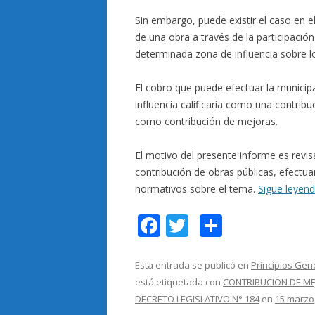
Sin embargo, puede existir el caso en e
de una obra a través de la participación
determinada zona de influencia sobre 
El cobro que puede efectuar la municipa
influencia calificaría como una contrib
como contribución de mejoras.
El motivo del presente informe es revisar
contribución de obras públicas, efectu
normativos sobre el tema.
Sigue leyen
F
T
C
ac
w
o
e
itt
m
Esta entrada se publicó en
Principios Gen
está etiquetada con
CONTRIBUCIÓN DE M
b
er
p
DECRETO LEGISLATIVO N° 184
en
15 marzo