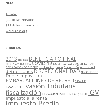
META
Acceder
RSS
de las entradas
RSS
de los comentarios
WordPress.org
ETIQUETAS
2013
BENEFICIARIO FINAL
alcabala
COVID-19
cuarta categoria
COBRANZA DUDOSA
DAOT
DECLARACIÓN DE PREDIOS
declaración jurada
Declaración jurada anual
DISCRECIONALIDAD
detracciones
dividendos
Doble imposición
EMBARCACIONES DE RECREO
ESSALUD
Evasión Tributaria
EVASION
IGV
fiscalización
FRACCIONAMIENTO
gasto
impuesto a la renta
Impuesto Predial