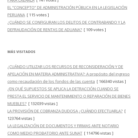
PARA CREARLA
[ 141 votes ]
EL “CONCEPTO” DE ADMINISTRACIÓN PÚBLICA EN LA LEGISLACIÓN
PERUANA
[ 115 votes ]
¿CUÁNDO SE CONFIGURAN LOS DELITOS DE CONTRABANDO Y LA
DEFRAUDACIÓN DE RENTAS DE ADUANA?
[ 109 votes ]
MÁS VISITADOS
¿CUÁNDO UTILIZAR LOS RECURSOS DE RECONSIDERACIÓN Y DE
APELACIÓN EN MATERIA ADMINISTRATIVA?: A propósito del ingreso
como recaudación de los fondos de las cuenta
[ 166340 vistas ]
¿EN QUÉ SUPUESTOS SE APLICA LA DETRACCIÓN CUANDO SE
PRESTA EL SERVICIO DE MANTENIMIENTO O REPARACIÓN DE BIENES
MUEBLES?
[ 132039 vistas ]
LA PROVISIÓN DE COBRANZA DUDOSA ¿CUÁNDO EFECTUARLA?
[
123764 vistas ]
LA LEGALIZACIÓN DE DOCUMENTOS Y FIRMAS ANTE NOTARIO
COMO MEDIO PROBATORIO ANTE SUNAT
[ 114796 vistas ]