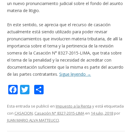
un nuevo pronunciamiento judicial sobre el fondo del asunto
materia de litigio.
En este sentido, se aprecia que el recurso de casación
actualmente está siendo utilizado para poder revisar
pronunciamientos que involucren materia tributaria, de allí la
importancia sobre el tema y la pertinencia de la revisión
somera de la Casación N° 8327-2015-LIMA, que trata sobre
el tema de la penalidad y la necesidad de acreditar con
documentación suficiente que la misma es parte del acuerdo
de las partes contratantes.
Sigue leyendo
→
F
T
C
ac
w
o
e
itt
m
Esta entrada se publicó en
Impuesto a la Renta
y está etiquetada
con
CASACION
,
Casación N° 8327-2015-LIMA
en
14 julio, 2018
por
b
er
p
JUAN MARIO ALVA MATTEUCCI
.
o
ar