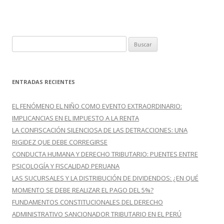
o
ti
k
r
B
u
s
c
ENTRADAS RECIENTES
a
r
EL FENÓMENO EL NIÑO COMO EVENTO EXTRAORDINARIO:
:
IMPLICANCIAS EN EL IMPUESTO A LA RENTA
LA CONFISCACIÓN SILENCIOSA DE LAS DETRACCIONES: UNA
RIGIDEZ QUE DEBE CORREGIRSE
CONDUCTA HUMANA Y DERECHO TRIBUTARIO: PUENTES ENTRE
PSICOLOGÍA Y FISCALIDAD PERUANA
LAS SUCURSALES Y LA DISTRIBUCIÓN DE DIVIDENDOS: ¿EN QUÉ
MOMENTO SE DEBE REALIZAR EL PAGO DEL 5%?
FUNDAMENTOS CONSTITUCIONALES DEL DERECHO
ADMINISTRATIVO SANCIONADOR TRIBUTARIO EN EL PERÚ