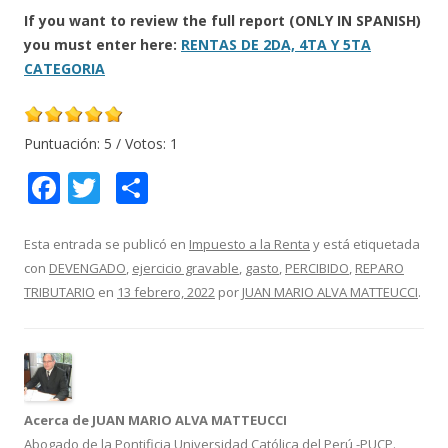
If you want to review the full report (ONLY IN SPANISH)
you must enter here:
RENTAS DE 2DA, 4TA Y 5TA
CATEGORIA
Puntuación:
5
/ Votos:
1
F
T
C
ac
w
o
e
itt
m
Esta entrada se publicó en
Impuesto a la Renta
y está etiquetada
con
DEVENGADO
,
ejercicio gravable
,
gasto
,
PERCIBIDO
,
REPARO
b
er
p
TRIBUTARIO
en
13 febrero, 2022
por
JUAN MARIO ALVA MATTEUCCI
.
o
ar
o
ti
k
r
Acerca de JUAN MARIO ALVA MATTEUCCI
Abogado de la Pontificia Universidad Católica del Perú -PUCP.