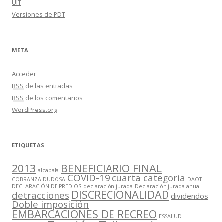
UIT
Versiones de PDT
META
Acceder
RSS
de las entradas
RSS
de los comentarios
WordPress.org
ETIQUETAS
2013
BENEFICIARIO FINAL
alcabala
COVID-19
cuarta categoria
COBRANZA DUDOSA
DAOT
DECLARACIÓN DE PREDIOS
declaración jurada
Declaración jurada anual
DISCRECIONALIDAD
detracciones
dividendos
Doble imposición
EMBARCACIONES DE RECREO
ESSALUD