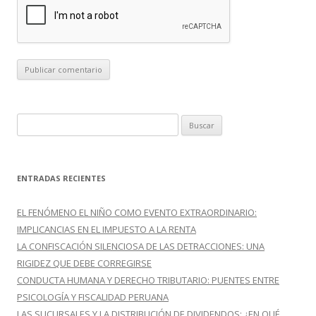
B
u
s
c
ENTRADAS RECIENTES
a
r
EL FENÓMENO EL NIÑO COMO EVENTO EXTRAORDINARIO:
:
IMPLICANCIAS EN EL IMPUESTO A LA RENTA
LA CONFISCACIÓN SILENCIOSA DE LAS DETRACCIONES: UNA
RIGIDEZ QUE DEBE CORREGIRSE
CONDUCTA HUMANA Y DERECHO TRIBUTARIO: PUENTES ENTRE
PSICOLOGÍA Y FISCALIDAD PERUANA
LAS SUCURSALES Y LA DISTRIBUCIÓN DE DIVIDENDOS: ¿EN QUÉ