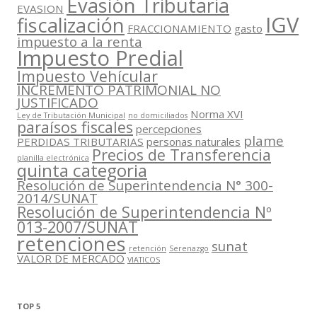
Evasión Tributaria
EVASION
IGV
fiscalización
FRACCIONAMIENTO
gasto
impuesto a la renta
Impuesto Predial
Impuesto Vehícular
INCREMENTO PATRIMONIAL NO
JUSTIFICADO
Norma XVI
Ley de Tributación Municipal
no domiciliados
paraísos fiscales
percepciones
plame
PERDIDAS TRIBUTARIAS
personas naturales
Precios de Transferencia
planilla electrónica
quinta categoria
Resolución de Superintendencia N° 300-
2014/SUNAT
Resolución de Superintendencia Nº
013-2007/SUNAT
retenciones
sunat
retención
Serenazgo
VALOR DE MERCADO
VIATICOS
TOP 5