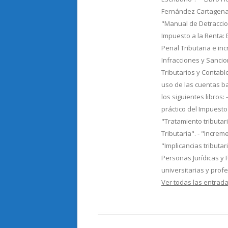
Fernández Cartagena"
"Manual de Detraccion
Impuesto a la Renta: Ej
Penal Tributaria e in
Infracciones y Sancio
Tributarios y Contable
uso de las cuentas b
los siguientes libros: 
práctico del Impuesto 
"Tratamiento tributar
Tributaria". - "Incre
"Implicancias tributa
Personas Jurídicas y 
universitarias y prof
Ver todas las entra