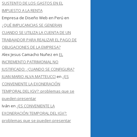
SUSTENTO DE LOS GASTOS EN EL
IMPUESTO A LA RENTA
Empresa de Diseño Web en Perú
en
¿QUÉ IMPLICANCIAS SE GENERAN
CUANDO SE UTILIZA LA CUENTA DE UN
TRABAJADOR PARA REALIZAR EL PAGO DE
OBLIGACIONES DE LA EMPRESA?
Alex Jesus Camacho Nuñez
en
EL
INCREMENTO PATRIMONIAL NO
JUSTIFICADO: ¿CUANDO SE CONFIGURA?
JUAN MARIO ALVA MATTEUCCI
en
¿ES
CONVENIENTE LA EXONERACIÓN
TEMPORAL DEL IGV?: problemas que se
pueden presentar
Iván
en
¿ES CONVENIENTE LA
EXONERACIÓN TEMPORAL DEL IGV?:
problemas que se pueden presentar