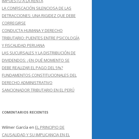
IMPUESTO A LA RENTA
LA CONFISCACIÓN SILENCIOSA DE LAS
DETRACCIONES: UNA RIGIDEZ QUE DEBE
CORREGIRSE
CONDUCTA HUMANA Y DERECHO
TRIBUTARIO: PUENTES ENTRE PSICOLOGÍA
Y FISCALIDAD PERUANA
LAS SUCURSALES Y LA DISTRIBUCIÓN DE
DIVIDENDOS: ¿EN QUÉ MOMENTO SE
DEBE REALIZAR EL PAGO DEL 5%?
FUNDAMENTOS CONSTITUCIONALES DEL
DERECHO ADMINISTRATIVO
SANCIONADOR TRIBUTARIO EN EL PERÚ
COMENTARIOS RECIENTES
Wilmer García
en
EL PRINCIPIO DE
CAUSALIDAD Y SU IMPLICANCIA EN EL