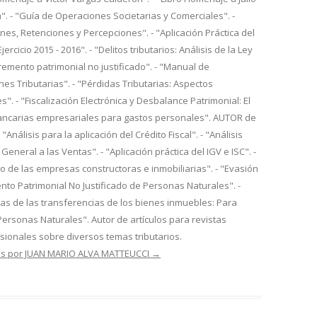
. - "Guía de Operaciones Societarias y Comerciales". -
es, Retenciones y Percepciones". - "Aplicación Práctica del
ercicio 2015 - 2016". - "Delitos tributarios: Análisis de la Ley
cremento patrimonial no justificado". - "Manual de
nes Tributarias". - "Pérdidas Tributarias: Aspectos
s". - "Fiscalización Electrónica y Desbalance Patrimonial: El
ancarias empresariales para gastos personales". AUTOR de
- "Análisis para la aplicación del Crédito Fiscal". - "Análisis
General a las Ventas". - "Aplicación práctica del IGV e ISC". -
io de las empresas constructoras e inmobiliarias". - "Evasión
mento Patrimonial No Justificado de Personas Naturales". -
rias de las transferencias de los bienes inmuebles: Para
Personas Naturales". Autor de artículos para revistas
esionales sobre diversos temas tributarios.
das por JUAN MARIO ALVA MATTEUCCI
→