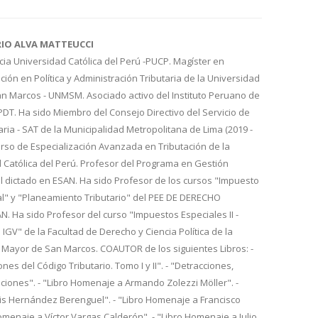
RIO ALVA MATTEUCCI
cia Universidad Católica del Perú -PUCP. Magíster en
ión en Política y Administración Tributaria de la Universidad
n Marcos - UNMSM. Asociado activo del Instituto Peruano de
IPDT. Ha sido Miembro del Consejo Directivo del Servicio de
aria - SAT de la Municipalidad Metropolitana de Lima (2019 -
urso de Especialización Avanzada en Tributación de la
d Católica del Perú. Profesor del Programa en Gestión
l dictado en ESAN. Ha sido Profesor de los cursos "Impuesto
al" y "Planeamiento Tributario" del PEE DE DERECHO
 Ha sido Profesor del curso "Impuestos Especiales II -
 IGV" de la Facultad de Derecho y Ciencia Política de la
 Mayor de San Marcos. COAUTOR de los siguientes Libros: -
nes del Código Tributario. Tomo I y II". - "Detracciones,
iones". - "Libro Homenaje a Armando Zolezzi Möller". -
is Hernández Berenguel". - "Libro Homenaje a Francisco
Homenaje a Víctor Vargas Calderón". - "Libro Homenaje a Julio