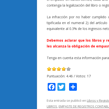
contenga la legalización del libro o reg
La infracción por no haber cumplido c
tipificada en el numeral 2) del artícu
equivalente al 0.3% de los ingresos neto
Debemos aclarar que los libros y r
les alcanza la obligación de empast
Tenga en cuenta esta información para e
Puntuación:
4.46
/ Votos:
17
F
T
C
ac
w
o
e
itt
m
Esta entrada se publicó en
Libros y Regis
LIBROS
,
EMPASTE DE REGISTROS CONTABL