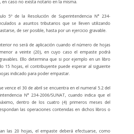
z, en caso no exista notario en la misma.
culo 5º de la Resolución de Superintendencia N° 234-
nculados a asuntos tributarios que se lleven utilizando
tarse, de ser posible, hasta por un ejercicio gravable.
nterior no será de aplicación cuando el número de hojas
 menor a veinte (20), en cuyo caso el empaste podrá
ravables. Ello determina que si por ejemplo en un libro
ado 15 hojas, el contribuyente puede esperar al siguiente
hojas indicado para poder empastar.
e vence el 30 de abril se encuentra en el numeral 5.2 del
rintendencia N° 234-2006/SUNAT, cuando indica que el
áximo, dentro de los cuatro (4) primeros meses del
rrespondan las operaciones contenidas en dichos libros o
nan las 20 hojas, el empaste deberá efectuarse, como