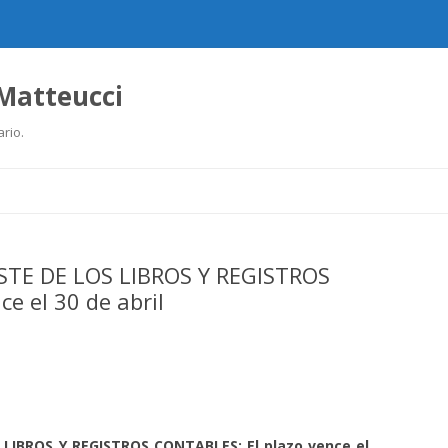
 Matteucci
ario.
Ir
al
contenido
STE DE LOS LIBROS Y REGISTROS
e el 30 de abril
LIBROS Y REGISTROS CONTABLES: El plazo vence el