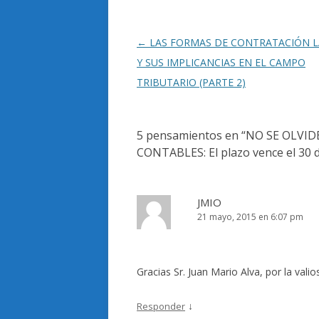
Navegación
←
LAS FORMAS DE CONTRATACIÓN 
de
Y SUS IMPLICANCIAS EN EL CAMPO
entradas
TRIBUTARIO (PARTE 2)
5 pensamientos en “
NO SE OLVID
CONTABLES: El plazo vence el 30 d
JMIO
21 mayo, 2015 en 6:07 pm
Gracias Sr. Juan Mario Alva, por la vali
↓
Responder