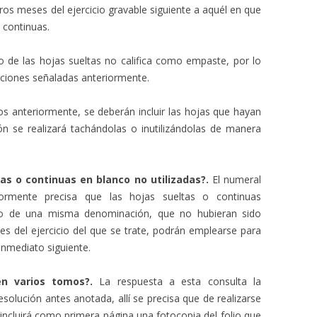
ros meses del ejercicio gravable siguiente a aquél en que
 continuas.
o de las hojas sueltas no califica como empaste, por lo
aciones señaladas anteriormente.
os anteriormente, se deberán incluir las hojas que hayan
ión se realizará tachándolas o inutilizándolas de manera
as o continuas en blanco no utilizadas?.
El numeral
rmente precisa que las hojas sueltas o continuas
tro de una misma denominación, que no hubieran sido
nes del ejercicio del que se trate, podrán emplearse para
 inmediato siguiente.
en varios tomos?.
La respuesta a esta consulta la
solución antes anotada, allí se precisa que de realizarse
ncluirá como primera página una fotocopia del folio que