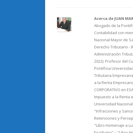
b
er
p
o
ar
o
ti
Acerca de JUAN MA
Abogado de la Pontifi
k
r
Contabilidad con menc
Nacional Mayor de Sa
Derecho Tributario - 
Administración Tribut
2022). Profesor del C
Pontificia Universida
Tributaria Empresaria
a la Renta Empresari
CORPORATIVO en ESAN.
Impuesto a la Renta e
Universidad Nacional
"Infracciones y Sancio
Retenciones y Percepc
"Libro Homenaje a Lu
Escribano”. - "Libro 