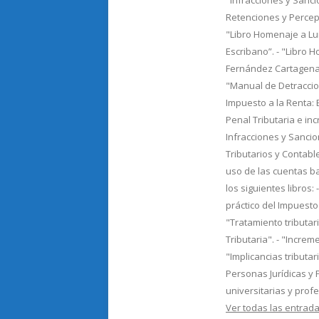
"Infracciones y Sancio
Retenciones y Percepc
"Libro Homenaje a Lu
Escribano”. - "Libro 
Fernández Cartagena"
"Manual de Detraccion
Impuesto a la Renta: Ej
Penal Tributaria e in
Infracciones y Sancio
Tributarios y Contable
uso de las cuentas b
los siguientes libros: 
práctico del Impuesto 
"Tratamiento tributar
Tributaria". - "Incre
"Implicancias tributa
Personas Jurídicas y 
universitarias y prof
Ver todas las entra