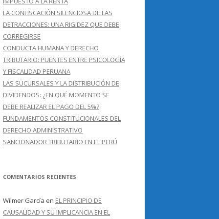
IMPUESTO A LA RENTA
LA CONFISCACIÓN SILENCIOSA DE LAS
DETRACCIONES: UNA RIGIDEZ QUE DEBE
CORREGIRSE
CONDUCTA HUMANA Y DERECHO
TRIBUTARIO: PUENTES ENTRE PSICOLOGÍA
Y FISCALIDAD PERUANA
LAS SUCURSALES Y LA DISTRIBUCIÓN DE
DIVIDENDOS: ¿EN QUÉ MOMENTO SE
DEBE REALIZAR EL PAGO DEL 5%?
FUNDAMENTOS CONSTITUCIONALES DEL
DERECHO ADMINISTRATIVO
SANCIONADOR TRIBUTARIO EN EL PERÚ
COMENTARIOS RECIENTES
Wilmer García
en
EL PRINCIPIO DE
CAUSALIDAD Y SU IMPLICANCIA EN EL