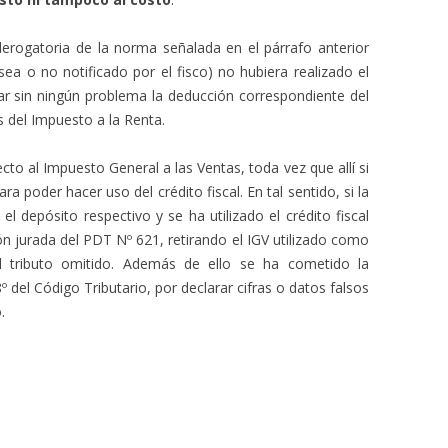
erogatoria de la norma señalada en el párrafo anterior
sea o no notificado por el fisco) no hubiera realizado el
zar sin ningún problema la deducción correspondiente del
s del Impuesto a la Renta.
cto al Impuesto General a las Ventas, toda vez que allí si
ra poder hacer uso del crédito fiscal. En tal sentido, si la
l depósito respectivo y se ha utilizado el crédito fiscal
ión jurada del PDT Nº 621, retirando el IGV utilizado como
l tributo omitido. Además de ello se ha cometido la
8º del Código Tributario, por declarar cifras o datos falsos
.