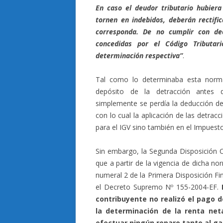
En caso el deudor tributario hubiera
tornen en indebidos, deberán rectifi
corresponda. De no cumplir con de
concedidas por el Código Tributar
determinación respectiva”
.
Tal como lo determinaba esta norma 
depósito de la detracción antes de
simplemente se perdía la deducción de
con lo cual la aplicación de las detracc
para el IGV sino también en el Impuesto
Sin embargo, la Segunda Disposición 
que a partir de la vigencia de dicha no
numeral 2 de la Primera Disposición Fi
el Decreto Supremo Nº 155-2004-EF.
contribuyente no realizó el pago d
la determinación de la renta net
efectuar ningún reparo tanto al ga