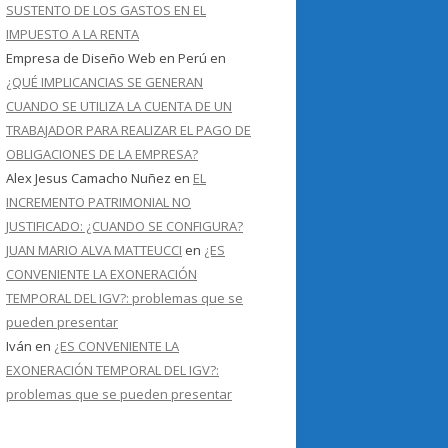
SUSTENTO DE LOS GASTOS EN EL
IMPUESTO A LA RENTA
Empresa de Diseño Web en Perú
en
¿QUÉ IMPLICANCIAS SE GENERAN
CUANDO SE UTILIZA LA CUENTA DE UN
TRABAJADOR PARA REALIZAR EL PAGO DE
OBLIGACIONES DE LA EMPRESA?
Alex Jesus Camacho Nuñez
en
EL
INCREMENTO PATRIMONIAL NO
JUSTIFICADO: ¿CUANDO SE CONFIGURA?
JUAN MARIO ALVA MATTEUCCI
en
¿ES
CONVENIENTE LA EXONERACIÓN
TEMPORAL DEL IGV?: problemas que se
pueden presentar
Iván
en
¿ES CONVENIENTE LA
EXONERACIÓN TEMPORAL DEL IGV?:
problemas que se pueden presentar