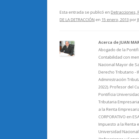
ac
w
o
e
itt
m
Esta entrada se publicó en
Detracciones, 
DE LA DETRACCIÓN
en
15 enero, 2013
por
b
er
p
o
ar
o
ti
Acerca de JUAN MA
Abogado de la Pontifi
k
r
Contabilidad con menc
Nacional Mayor de Sa
Derecho Tributario - 
Administración Tribut
2022). Profesor del C
Pontificia Universida
Tributaria Empresaria
a la Renta Empresari
CORPORATIVO en ESAN.
Impuesto a la Renta e
Universidad Nacional