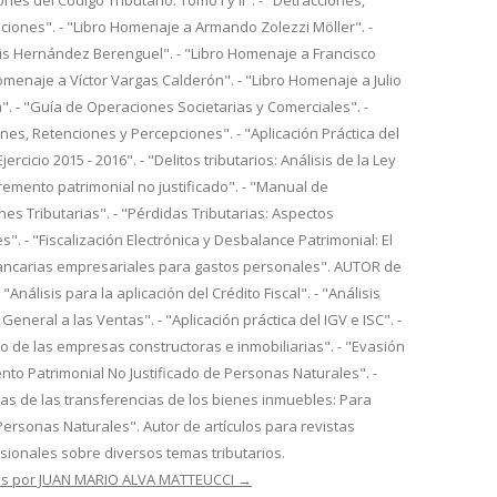
nes del Código Tributario. Tomo I y II". - "Detracciones,
iones". - "Libro Homenaje a Armando Zolezzi Möller". -
is Hernández Berenguel". - "Libro Homenaje a Francisco
Homenaje a Víctor Vargas Calderón". - "Libro Homenaje a Julio
. - "Guía de Operaciones Societarias y Comerciales". -
es, Retenciones y Percepciones". - "Aplicación Práctica del
ercicio 2015 - 2016". - "Delitos tributarios: Análisis de la Ley
cremento patrimonial no justificado". - "Manual de
nes Tributarias". - "Pérdidas Tributarias: Aspectos
s". - "Fiscalización Electrónica y Desbalance Patrimonial: El
ancarias empresariales para gastos personales". AUTOR de
- "Análisis para la aplicación del Crédito Fiscal". - "Análisis
General a las Ventas". - "Aplicación práctica del IGV e ISC". -
io de las empresas constructoras e inmobiliarias". - "Evasión
mento Patrimonial No Justificado de Personas Naturales". -
rias de las transferencias de los bienes inmuebles: Para
Personas Naturales". Autor de artículos para revistas
esionales sobre diversos temas tributarios.
das por JUAN MARIO ALVA MATTEUCCI
→