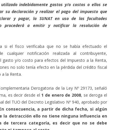
 utilizado indebidamente gastos y/o costos o ellos se
car su declaración y realizar el pago del impuesto que
clarar y pagar, la SUNAT en uso de las facultades
io procederá a emitir y notificar la resolución de
si el fisco verificaba que no se había efectuado el
 cualquier notificación realizada al contribuyente,
l gasto y/o costo para efectos del Impuesto a la Renta,
iones no solo tenía efecto en la pérdida del crédito fiscal
 a la Renta.
Complementaria Derogatoria de la Ley Nº 29173, señaló
rma, es decir desde el
1 de enero de 2008
, se deroga el
nal del TUO del Decreto Legislativo Nº 940, aprobado por
En consecuencia, a partir de dicha fecha, si algún
e la detracción ello no tiene ninguna influencia en
a de tercera categoría, es decir que no se debe
sto ni tampoco al costo
.