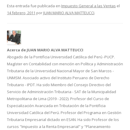
e
itt
m
Esta entrada fue publicada en
Impuesto General a las Ventas
el
14 febrero, 2011
por
JUAN MARIO ALVA MATTEUCCI
.
b
er
p
o
ar
o
ti
k
r
Acerca de JUAN MARIO ALVA MATTEUCCI
Abogado de la Pontificia Universidad Católica del Perú -PUCP.
Magíster en Contabilidad con mención en Política y Administración
Tributaria de la Universidad Nacional Mayor de San Marcos -
UNMSM. Asociado activo del Instituto Peruano de Derecho
Tributario - IPDT. Ha sido Miembro del Consejo Directivo del
Servicio de Administración Tributaria - SAT de la Municipalidad
Metropolitana de Lima (2019 - 2022). Profesor del Curso de
Especialización Avanzada en Tributación de la Pontificia
Universidad Católica del Perú. Profesor del Programa en Gestión
Tributaria Empresarial dictado en ESAN. Ha sido Profesor de los
cursos "Impuesto a la Renta Empresarial" y "Planeamiento