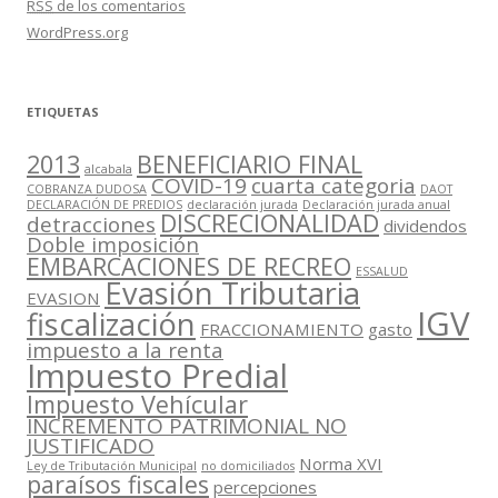
RSS
de los comentarios
WordPress.org
ETIQUETAS
2013
BENEFICIARIO FINAL
alcabala
COVID-19
cuarta categoria
COBRANZA DUDOSA
DAOT
DECLARACIÓN DE PREDIOS
declaración jurada
Declaración jurada anual
DISCRECIONALIDAD
detracciones
dividendos
Doble imposición
EMBARCACIONES DE RECREO
ESSALUD
Evasión Tributaria
EVASION
IGV
fiscalización
FRACCIONAMIENTO
gasto
impuesto a la renta
Impuesto Predial
Impuesto Vehícular
INCREMENTO PATRIMONIAL NO
JUSTIFICADO
Norma XVI
Ley de Tributación Municipal
no domiciliados
paraísos fiscales
percepciones