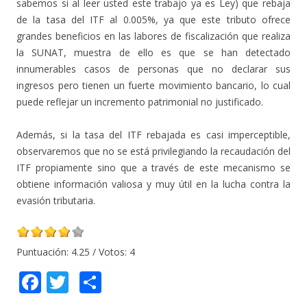
sabemos si al leer usted este trabajo ya es Ley) que rebaja
de la tasa del ITF al 0.005%, ya que este tributo ofrece
grandes beneficios en las labores de fiscalización que realiza
la SUNAT, muestra de ello es que se han detectado
innumerables casos de personas que no declarar sus
ingresos pero tienen un fuerte movimiento bancario, lo cual
puede reflejar un incremento patrimonial no justificado.
Además, si la tasa del ITF rebajada es casi imperceptible,
observaremos que no se está privilegiando la recaudación del
ITF propiamente sino que a través de este mecanismo se
obtiene información valiosa y muy útil en la lucha contra la
evasión tributaria.
Puntuación:
4.25
/ Votos:
4
F
T
C
ac
w
o