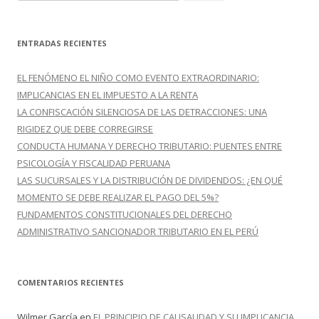
u
s
c
ENTRADAS RECIENTES
a
r
EL FENÓMENO EL NIÑO COMO EVENTO EXTRAORDINARIO:
:
IMPLICANCIAS EN EL IMPUESTO A LA RENTA
LA CONFISCACIÓN SILENCIOSA DE LAS DETRACCIONES: UNA
RIGIDEZ QUE DEBE CORREGIRSE
CONDUCTA HUMANA Y DERECHO TRIBUTARIO: PUENTES ENTRE
PSICOLOGÍA Y FISCALIDAD PERUANA
LAS SUCURSALES Y LA DISTRIBUCIÓN DE DIVIDENDOS: ¿EN QUÉ
MOMENTO SE DEBE REALIZAR EL PAGO DEL 5%?
FUNDAMENTOS CONSTITUCIONALES DEL DERECHO
ADMINISTRATIVO SANCIONADOR TRIBUTARIO EN EL PERÚ
COMENTARIOS RECIENTES
Wilmer García
en
EL PRINCIPIO DE CAUSALIDAD Y SU IMPLICANCIA