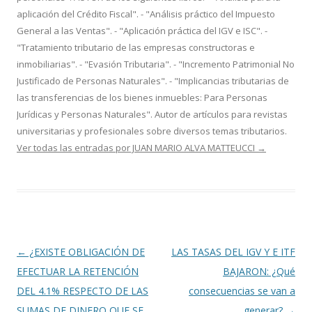
aplicación del Crédito Fiscal". - "Análisis práctico del Impuesto
General a las Ventas". - "Aplicación práctica del IGV e ISC". -
"Tratamiento tributario de las empresas constructoras e
inmobiliarias". - "Evasión Tributaria". - "Incremento Patrimonial No
Justificado de Personas Naturales". - "Implicancias tributarias de
las transferencias de los bienes inmuebles: Para Personas
Jurídicas y Personas Naturales". Autor de artículos para revistas
universitarias y profesionales sobre diversos temas tributarios.
Ver todas las entradas por JUAN MARIO ALVA MATTEUCCI
→
Navegación
←
¿EXISTE OBLIGACIÓN DE
LAS TASAS DEL IGV Y E ITF
de
EFECTUAR LA RETENCIÓN
BAJARON: ¿Qué
entradas
DEL 4.1% RESPECTO DE LAS
consecuencias se van a
SUMAS DE DINERO QUE SE
generar?
→