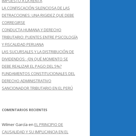
IMPUESTO A LA RENTA
LA CONFISCACIÓN SILENCIOSA DE LAS
DETRACCIONES: UNA RIGIDEZ QUE DEBE
CORREGIRSE
CONDUCTA HUMANA Y DERECHO
TRIBUTARIO: PUENTES ENTRE PSICOLOGÍA
Y FISCALIDAD PERUANA
LAS SUCURSALES Y LA DISTRIBUCIÓN DE
DIVIDENDOS: ¿EN QUÉ MOMENTO SE
DEBE REALIZAR EL PAGO DEL 5%?
FUNDAMENTOS CONSTITUCIONALES DEL
DERECHO ADMINISTRATIVO
SANCIONADOR TRIBUTARIO EN EL PERÚ
COMENTARIOS RECIENTES
Wilmer García
en
EL PRINCIPIO DE
CAUSALIDAD Y SU IMPLICANCIA EN EL