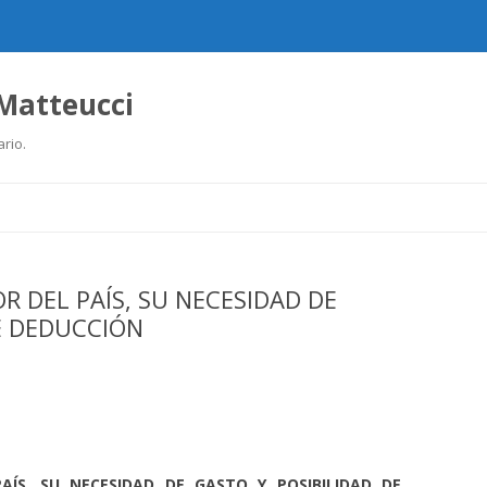
 Matteucci
ario.
Ir
al
contenido
OR DEL PAÍS, SU NECESIDAD DE
E DEDUCCIÓN
PAÍS, SU NECESIDAD DE GASTO Y POSIBILIDAD DE