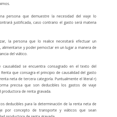
nimos.
una persona que demuestre la necesidad del viaje lo
ontrará justificada, caso contrario el gasto será materia
izar, la persona que lo realice necesitará efectuar un
, alimentarse y poder pernoctar en un lugar a manera de
ancia del viático.
de causalidad se encuentra consagrado en el texto del
a Renta que consagra el principio de causalidad del gasto
enta neta de tercera categoría. Puntualmente el literal r)
orma precisa que son deducibles los gastos de viaje
d productora de renta gravada.
stos deducibles para la determinación de la renta neta de
aje por concepto de transporte y viáticos que sean
idad productora de renta gravada.