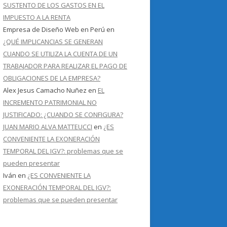
SUSTENTO DE LOS GASTOS EN EL
IMPUESTO A LA RENTA
Empresa de Diseño Web en Perú
en
¿QUÉ IMPLICANCIAS SE GENERAN
CUANDO SE UTILIZA LA CUENTA DE UN
TRABAJADOR PARA REALIZAR EL PAGO DE
OBLIGACIONES DE LA EMPRESA?
Alex Jesus Camacho Nuñez
en
EL
INCREMENTO PATRIMONIAL NO
JUSTIFICADO: ¿CUANDO SE CONFIGURA?
JUAN MARIO ALVA MATTEUCCI
en
¿ES
CONVENIENTE LA EXONERACIÓN
TEMPORAL DEL IGV?: problemas que se
pueden presentar
Iván
en
¿ES CONVENIENTE LA
EXONERACIÓN TEMPORAL DEL IGV?:
problemas que se pueden presentar