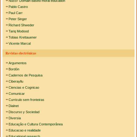
Nucci- Domain based moral education
Pablo Castro
Paul Carr
Peter Singer
Richard Shweder
Tariq Modood
Tobias Krettauener
Vicente Marcal
Revistas electrónicas
Argumentos
Bordón
Cadernos de Pesquisa
Ciberayllu
Ciencias e Cognicao
Comunicar
Curriculo sem fronteiras
Dialnet
Discurso y Sociedad
Diversia
Educação e Cultura Contemporânea
Educacao e realidade
Educational research