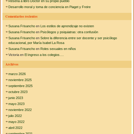
Reseña a libro Doctor en su propio pueblo
r
e
Desarrollo moral y toma de conciencia en Piaget y Freire
l
:
a
Comentarios recientes
e
d
Susana Frisancho
en
Los estilos de aprendizaje no existen
u
c
Susana Frisancho
en
Psicólogos y psiquiatras: otra confusión
a
Susana Frisancho
en
Sobre la diferencia entre ser docente y ser psicólogo
c
educacional, por María Isabel La Rosa
i
Susana Frisancho
en
Roles sexuales en niños
ó
Victoria
en
El ingreso a los colegios….
n
m
Archivos
o
r
marzo 2026
a
l
noviembre 2025
septiembre 2025
octubre 2023
junio 2023
mayo 2023
noviembre 2022
julio 2022
mayo 2022
abril 2022
septiembre 2021