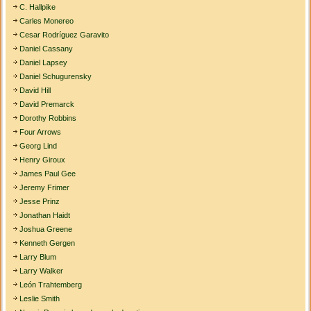
C. Hallpike
Carles Monereo
Cesar Rodríguez Garavito
Daniel Cassany
Daniel Lapsey
Daniel Schugurensky
David Hill
David Premarck
Dorothy Robbins
Four Arrows
Georg Lind
Henry Giroux
James Paul Gee
Jeremy Frimer
Jesse Prinz
Jonathan Haidt
Joshua Greene
Kenneth Gergen
Larry Blum
Larry Walker
León Trahtemberg
Leslie Smith