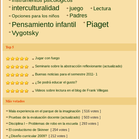
Instrumentos psicológicos
interculturalidad
juego
Lectura
Padres
Opciones para los niños
Piaget
Pensamiento infantil
Vygotsky
Top 5
Jugar con fuego
Seminario sobre la abstracción reflexionante (actualizado)
Buenas noticias para el semestre 2011- 1
¿Se podrá educar el gusto?
Videos sobre lectura en el blog de Frank Villegas
Más votados
Mala experiencia en el parque de la imaginación
[ 516 votes ]
Pruebas de la evaluación docente (actualizado)
[ 503 votes ]
Disciplina I – Problemas de robo en la escuela
[ 293 votes ]
El conductismo de Skinner
[ 254 votes ]
¿Diseño curricular 2009?
[ 212 votes ]