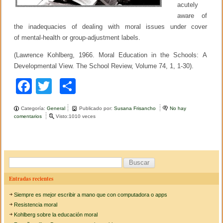
acutely
aware of
the inadequacies of dealing with moral issues under cover
of mental-health or group-adjustment labels.
(Lawrence Kohlberg, 1966. Moral Education in the Schools: A
Developmental View. The School Review, Volume 74, 1, 1-30).
F
T
C
a
wi
o
Categoría:
General
Publicado por:
Susana Frisancho
No hay
c
tt
m
comentarios
e
Visto:1010 veces
n
e
er
p
K
o
b
ar
h
l
o
tir
B
b
e
u
o
Entradas recientes
r
s
g
k
Siempre es mejor escribir a mano que con computadora o apps
s
c
o
Resistencia moral
b
a
Kohlberg sobre la educación moral
r