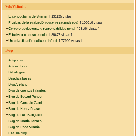
Más Visitados
El conductismo de Skinner
[ 131125 vistas ]
Pruebas de la evaluación docente (actualizado)
[ 103016 vistas ]
Cerebro adolescente y responsabilidad penal
[ 93166 vistas ]
El bullying o acoso escolar
[ 89676 vistas ]
Una clasificación del juego infantil
[ 77100 vistas ]
Blogs
Antiprensa
Antonio Linde
Babelingua
Bajada a bases
Blog Arellano
Blog de cuentos infantiles
Blog de Eduard Punset
Blog de Gonzalo Gamio
Blog de Henry Pease
Blog de Luis Bacigalupo
Blog de Martín Tanaka
Blog de Rosa Villarán
Casi un blog