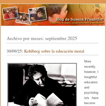
Archivo por meses:
septiembre 2025
30/09/25:
Kohlberg sobre la educación moral
More
recently,
however, t
houghtful
educators
and
psycholog
ists have
become