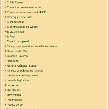
Chichi Espejo
Comunidad jesuita Ayacucho
Cooperación Internacional PUCP
Creer que Dios Habla
Cuida tu salud
El contraataque de Woody
El ojo de timón
El Post
Espacio compartido
Ética y responsabilidad social universitaria
Gran Combo Club
Gustavo Faveron
Heduardo
História, Ciências, Saúde
Instituto Lingüístico de Invierno
La bitácora de Hobsbawm
La peña lingüística
Luis Arbaiza
Ojo al texto
Otra mirada
Pneumatikos
Puente aéreo