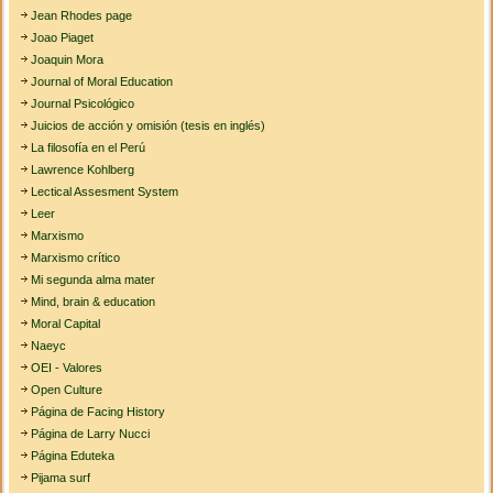
Jean Rhodes page
Joao Piaget
Joaquin Mora
Journal of Moral Education
Journal Psicológico
Juicios de acción y omisión (tesis en inglés)
La filosofía en el Perú
Lawrence Kohlberg
Lectical Assesment System
Leer
Marxismo
Marxismo crítico
Mi segunda alma mater
Mind, brain & education
Moral Capital
Naeyc
OEI - Valores
Open Culture
Página de Facing History
Página de Larry Nucci
Página Eduteka
Pijama surf