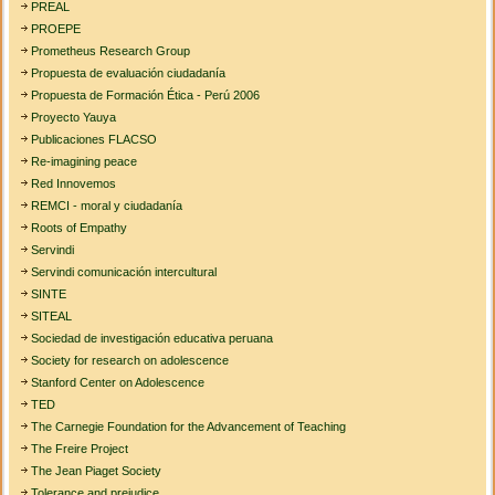
PREAL
PROEPE
Prometheus Research Group
Propuesta de evaluación ciudadanía
Propuesta de Formación Ética - Perú 2006
Proyecto Yauya
Publicaciones FLACSO
Re-imagining peace
Red Innovemos
REMCI - moral y ciudadanía
Roots of Empathy
Servindi
Servindi comunicación intercultural
SINTE
SITEAL
Sociedad de investigación educativa peruana
Society for research on adolescence
Stanford Center on Adolescence
TED
The Carnegie Foundation for the Advancement of Teaching
The Freire Project
The Jean Piaget Society
Tolerance and prejudice