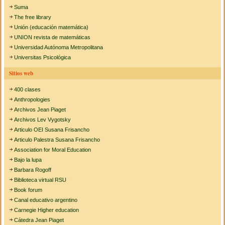
Suma
The free library
Unión (educación matemática)
UNION revista de matemáticas
Universidad Autónoma Metropolitana
Universitas Psicológica
Sitios web
400 clases
Anthropologies
Archivos Jean Piaget
Archivos Lev Vygotsky
Articulo OEI Susana Frisancho
Articulo Palestra Susana Frisancho
Association for Moral Education
Bajo la lupa
Barbara Rogoff
Biblioteca virtual RSU
Book forum
Canal educativo argentino
Carnegie Higher education
Cátedra Jean Piaget