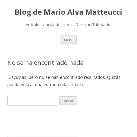
Blog de Mario Alva Matteucci
Artículos vinculados con el Derecho Tributario.
Ir
Menú
al
contenido
No se ha encontrado nada
Disculpas, pero no se han encontrado resultados. Quizás
pueda buscar una entrada relacionada.
B
u
s
c
a
r