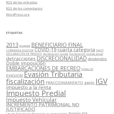
RSS
de las entradas
RSS
de los comentarios
WordPress.org
ETIQUETAS
2013
BENEFICIARIO FINAL
alcabala
COVID-19
cuarta categoria
COBRANZA DUDOSA
DAOT
DECLARACIÓN DE PREDIOS
declaración jurada
Declaración jurada anual
DISCRECIONALIDAD
detracciones
dividendos
Doble imposición
EMBARCACIONES DE RECREO
ESSALUD
Evasión Tributaria
EVASION
IGV
fiscalización
FRACCIONAMIENTO
gasto
impuesto a la renta
Impuesto Predial
Impuesto Vehícular
INCREMENTO PATRIMONIAL NO
JUSTIFICADO
Norma XVI
Ley de Tributación Municipal
no domiciliados