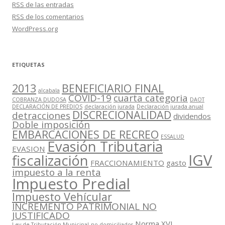
RSS
de las entradas
RSS
de los comentarios
WordPress.org
ETIQUETAS
2013
BENEFICIARIO FINAL
alcabala
COVID-19
cuarta categoria
COBRANZA DUDOSA
DAOT
DECLARACIÓN DE PREDIOS
declaración jurada
Declaración jurada anual
DISCRECIONALIDAD
detracciones
dividendos
Doble imposición
EMBARCACIONES DE RECREO
ESSALUD
Evasión Tributaria
EVASION
IGV
fiscalización
FRACCIONAMIENTO
gasto
impuesto a la renta
Impuesto Predial
Impuesto Vehícular
INCREMENTO PATRIMONIAL NO
JUSTIFICADO
Norma XVI
Ley de Tributación Municipal
no domiciliados