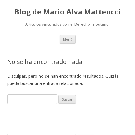
Blog de Mario Alva Matteucci
Artículos vinculados con el Derecho Tributario.
Ir
Menú
al
contenido
No se ha encontrado nada
Disculpas, pero no se han encontrado resultados. Quizás
pueda buscar una entrada relacionada.
B
u
s
c
a
r