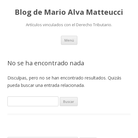
Blog de Mario Alva Matteucci
Artículos vinculados con el Derecho Tributario.
Ir
Menú
al
contenido
No se ha encontrado nada
Disculpas, pero no se han encontrado resultados. Quizás
pueda buscar una entrada relacionada.
B
u
s
c
a
r