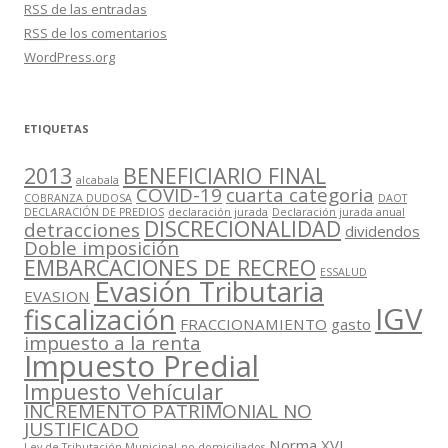
RSS
de las entradas
RSS
de los comentarios
WordPress.org
ETIQUETAS
2013
BENEFICIARIO FINAL
alcabala
COVID-19
cuarta categoria
COBRANZA DUDOSA
DAOT
DECLARACIÓN DE PREDIOS
declaración jurada
Declaración jurada anual
DISCRECIONALIDAD
detracciones
dividendos
Doble imposición
EMBARCACIONES DE RECREO
ESSALUD
Evasión Tributaria
EVASION
IGV
fiscalización
FRACCIONAMIENTO
gasto
impuesto a la renta
Impuesto Predial
Impuesto Vehícular
INCREMENTO PATRIMONIAL NO
JUSTIFICADO
Norma XVI
Ley de Tributación Municipal
no domiciliados