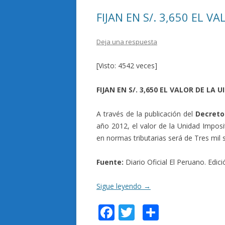
k
r
FIJAN EN S/. 3,650 EL V
Deja una respuesta
[Visto: 4542 veces]
FIJAN EN S/. 3,650 EL VALOR DE LA 
A través de la publicación del
Decreto
año 2012, el valor de la Unidad Imposit
en normas tributarias será de Tres mil
Fuente:
Diario Oficial El Peruano. Edic
Sigue leyendo
→
F
T
C