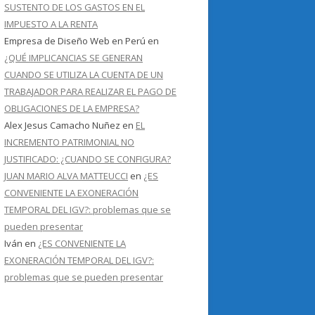
SUSTENTO DE LOS GASTOS EN EL
IMPUESTO A LA RENTA
Empresa de Diseño Web en Perú
en
¿QUÉ IMPLICANCIAS SE GENERAN
CUANDO SE UTILIZA LA CUENTA DE UN
TRABAJADOR PARA REALIZAR EL PAGO DE
OBLIGACIONES DE LA EMPRESA?
Alex Jesus Camacho Nuñez
en
EL
INCREMENTO PATRIMONIAL NO
JUSTIFICADO: ¿CUANDO SE CONFIGURA?
JUAN MARIO ALVA MATTEUCCI
en
¿ES
CONVENIENTE LA EXONERACIÓN
TEMPORAL DEL IGV?: problemas que se
pueden presentar
Iván
en
¿ES CONVENIENTE LA
EXONERACIÓN TEMPORAL DEL IGV?:
problemas que se pueden presentar