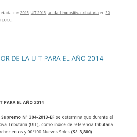
quetada con
2015
,
UIT 2015
,
unidad impositiva tributaria
en
30
TEUCCI
.
ALOR DE LA UIT PARA EL AÑO 2014
UIT PARA EL AÑO 2014
 Supremo Nº 304-2013-EF
se determina que durante el
iva Tributaria (UIT), como índice de referencia tributaria
l ochocientos y 00/100 Nuevos Soles
(S/. 3,800)
.