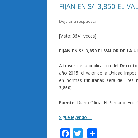
k
r
FIJAN EN S/. 3,850 EL V
Deja una respuesta
[Visto: 3641 veces]
FIJAN EN S/. 3,850 EL VALOR DE LA 
A través de la publicación del
Decreto
año 2015, el valor de la Unidad Imposit
en normas tributarias será de Tres
3,850)
.
Fuente:
Diario Oficial El Peruano. Edi
Sigue leyendo
→
F
T
C