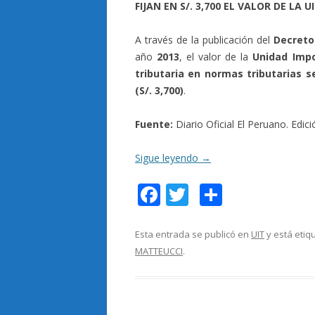
FIJAN EN S/. 3,700 EL VALOR DE LA 
A través de la publicación del
Decreto
año
2013
, el valor de la
Unidad Impo
tributaria en normas tributarias 
(S/. 3,700)
.
Fuente:
Diario Oficial El Peruano. Edic
Sigue leyendo
→
F
T
C
ac
w
o
e
itt
m
Esta entrada se publicó en
UIT
y está eti
MATTEUCCI
.
b
er
p
o
ar
o
ti