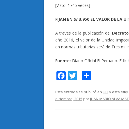
[Visto: 1745 veces]
FIJAN EN S/ 3,950 EL VALOR DE LA U
A través de la publicación del
Decreto
año 2016, el valor de la Unidad Imposit
en normas tributarias será de Tres mil
Fuente:
Diario Oficial El Peruano. Edic
F
T
C
ac
w
o
e
itt
m
Esta entrada se publicó en
UIT
y está eti
diciembre, 2015
por
JUAN MARIO ALVA MAT
b
er
p
o
ar
o
ti