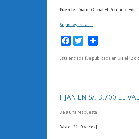
Fuente:
Diario Oficial El Peruano. Edic
Sigue leyendo
→
F
T
C
ac
w
o
e
itt
m
Esta entrada fue publicada en
UIT
el
12 di
b
er
p
o
ar
o
ti
FIJAN EN S/. 3,700 EL V
k
r
Deja una respuesta
[Visto: 2119 veces]