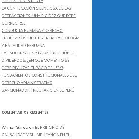
IMPUESTO A LA RENTA
LA CONFISCACIÓN SILENCIOSA DE LAS
DETRACCIONES: UNA RIGIDEZ QUE DEBE
CORREGIRSE
CONDUCTA HUMANA Y DERECHO
TRIBUTARIO: PUENTES ENTRE PSICOLOGÍA
Y FISCALIDAD PERUANA
LAS SUCURSALES Y LA DISTRIBUCIÓN DE
DIVIDENDOS: ¿EN QUÉ MOMENTO SE
DEBE REALIZAR EL PAGO DEL 5%?
FUNDAMENTOS CONSTITUCIONALES DEL
DERECHO ADMINISTRATIVO
SANCIONADOR TRIBUTARIO EN EL PERÚ
COMENTARIOS RECIENTES
Wilmer García
en
EL PRINCIPIO DE
CAUSALIDAD Y SU IMPLICANCIA EN EL