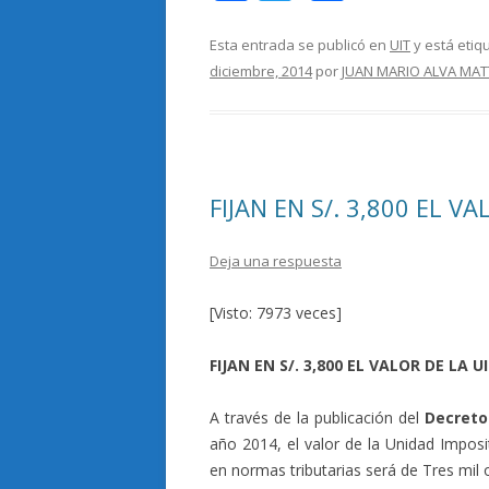
ac
w
o
e
itt
m
Esta entrada se publicó en
UIT
y está eti
diciembre, 2014
por
JUAN MARIO ALVA MAT
b
er
p
o
ar
o
ti
k
r
FIJAN EN S/. 3,800 EL V
Deja una respuesta
[Visto: 7973 veces]
FIJAN EN S/. 3,800 EL VALOR DE LA 
A través de la publicación del
Decreto
año 2014, el valor de la Unidad Imposit
en normas tributarias será de Tres mi