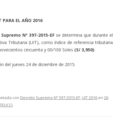
IT PARA EL AÑO 2016
 Supremo Nº 397-2015-EF
se determina que durante el
iva Tributaria (UIT), como índice de referencia tributaria
 novecientos cincuenta y 00/100 Soles
(S/ 3,950)
.
ión del jueves 24 de diciembre de 2015.
quetada con
Decreto Supremo Nº 397-2015-EF
,
UIT 2016
en
26
TEUCCI
.