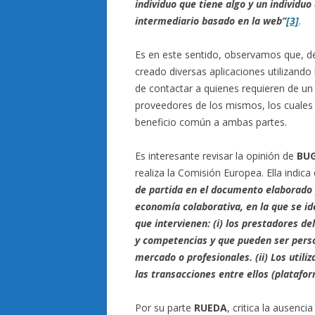
individuo que tiene algo y un individu
intermediario basado en la web”
[3]
.
Es en este sentido, observamos que, de
creado diversas aplicaciones utilizando l
de contactar a quienes requieren de un 
proveedores de los mismos, los cuales i
beneficio común a ambas partes.
Es interesante revisar la opinión de
BU
realiza la Comisión Europea. Ella indic
de partida en el documento elaborado p
economía colaborativa, en la que se id
que intervienen: (i) los prestadores de
y competencias y que pueden ser perso
mercado o profesionales. (ii) Los utiliza
las transacciones entre ellos (platafo
Por su parte
RUEDA
, critica la ausenc