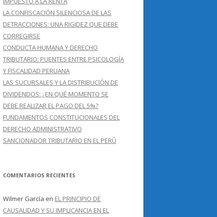
IMPUESTO A LA RENTA
LA CONFISCACIÓN SILENCIOSA DE LAS
DETRACCIONES: UNA RIGIDEZ QUE DEBE
CORREGIRSE
CONDUCTA HUMANA Y DERECHO
TRIBUTARIO: PUENTES ENTRE PSICOLOGÍA
Y FISCALIDAD PERUANA
LAS SUCURSALES Y LA DISTRIBUCIÓN DE
DIVIDENDOS: ¿EN QUÉ MOMENTO SE
DEBE REALIZAR EL PAGO DEL 5%?
FUNDAMENTOS CONSTITUCIONALES DEL
DERECHO ADMINISTRATIVO
SANCIONADOR TRIBUTARIO EN EL PERÚ
COMENTARIOS RECIENTES
Wilmer García
en
EL PRINCIPIO DE
CAUSALIDAD Y SU IMPLICANCIA EN EL