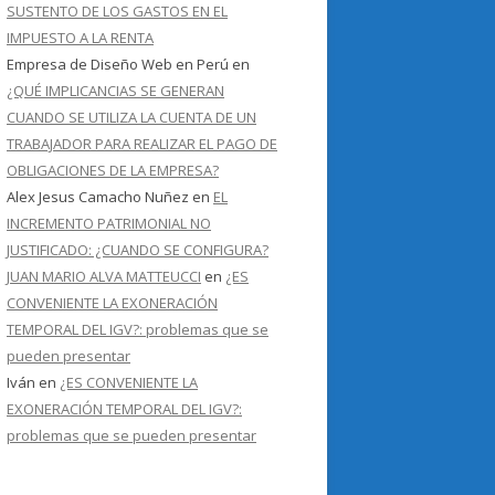
SUSTENTO DE LOS GASTOS EN EL
IMPUESTO A LA RENTA
Empresa de Diseño Web en Perú
en
¿QUÉ IMPLICANCIAS SE GENERAN
CUANDO SE UTILIZA LA CUENTA DE UN
TRABAJADOR PARA REALIZAR EL PAGO DE
OBLIGACIONES DE LA EMPRESA?
Alex Jesus Camacho Nuñez
en
EL
INCREMENTO PATRIMONIAL NO
JUSTIFICADO: ¿CUANDO SE CONFIGURA?
JUAN MARIO ALVA MATTEUCCI
en
¿ES
CONVENIENTE LA EXONERACIÓN
TEMPORAL DEL IGV?: problemas que se
pueden presentar
Iván
en
¿ES CONVENIENTE LA
EXONERACIÓN TEMPORAL DEL IGV?:
problemas que se pueden presentar