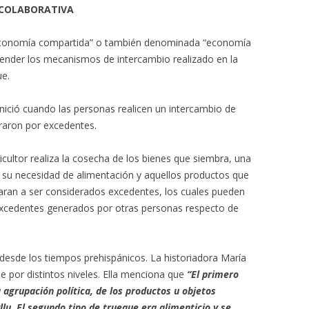
 COLABORATIVA
“economía compartida” o también denominada “economía
nder los mecanismos de intercambio realizado en la
ue.
inició cuando las personas realicen un intercambio de
raron por excedentes.
ricultor realiza la cosecha de los bienes que siembra, una
 su necesidad de alimentación y aquellos productos que
aran a ser considerados excedentes, los cuales pueden
excedentes generados por otras personas respecto de
 desde los tiempos prehispánicos. La historiadora María
e por distintos niveles. Ella menciona que
“El primero
 agrupación política, de los productos u objetos
lu. El segundo tipo de trueque era alimenticio y se