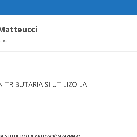
 Matteucci
ario.
Ir
al
contenido
 TRIBUTARIA SI UTILIZO LA
A SI UTILIZO LA APLICACIÓN AIRBNB?