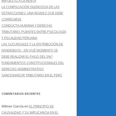
IMPUESTO A LA RENTA
LA CONFISCACIÓN SILENCIOSA DE LAS
DETRACCIONES: UNA RIGIDEZ QUE DEBE
CORREGIRSE
CONDUCTA HUMANA Y DERECHO
TRIBUTARIO: PUENTES ENTRE PSICOLOGÍA
Y FISCALIDAD PERUANA
LAS SUCURSALES Y LA DISTRIBUCIÓN DE
DIVIDENDOS: ¿EN QUÉ MOMENTO SE
DEBE REALIZAR EL PAGO DEL 5%?
FUNDAMENTOS CONSTITUCIONALES DEL
DERECHO ADMINISTRATIVO
SANCIONADOR TRIBUTARIO EN EL PERÚ
COMENTARIOS RECIENTES
Wilmer García
en
EL PRINCIPIO DE
CAUSALIDAD Y SU IMPLICANCIA EN EL