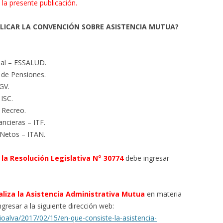
 la presente publicación.
PLICAR LA CONVENCIÓN SOBRE ASISTENCIA MUTUA?
ial – ESSALUD.
 de Pensiones.
GV.
ISC.
 Recreo.
ncieras – ITF.
 Netos – ITAN.
la Resolución Legislativa N° 30774
debe ingresar
liza la Asistencia Administrativa Mutua
en materia
gresar a la siguiente dirección web:
ioalva/2017/02/15/en-que-consiste-la-asistencia-