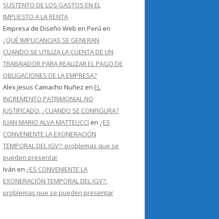
SUSTENTO DE LOS GASTOS EN EL
IMPUESTO A LA RENTA
Empresa de Diseño Web en Perú
en
¿QUÉ IMPLICANCIAS SE GENERAN
CUANDO SE UTILIZA LA CUENTA DE UN
TRABAJADOR PARA REALIZAR EL PAGO DE
OBLIGACIONES DE LA EMPRESA?
Alex Jesus Camacho Nuñez
en
EL
INCREMENTO PATRIMONIAL NO
JUSTIFICADO: ¿CUANDO SE CONFIGURA?
JUAN MARIO ALVA MATTEUCCI
en
¿ES
CONVENIENTE LA EXONERACIÓN
TEMPORAL DEL IGV?: problemas que se
pueden presentar
Iván
en
¿ES CONVENIENTE LA
EXONERACIÓN TEMPORAL DEL IGV?:
problemas que se pueden presentar