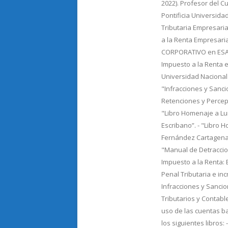
2022). Profesor del C
Pontificia Universida
Tributaria Empresaria
a la Renta Empresari
CORPORATIVO en ESAN.
Impuesto a la Renta e
Universidad Nacional
"Infracciones y Sancio
Retenciones y Percepc
"Libro Homenaje a Lu
Escribano”. - "Libro 
Fernández Cartagena"
"Manual de Detraccion
Impuesto a la Renta: Ej
Penal Tributaria e in
Infracciones y Sancio
Tributarios y Contable
uso de las cuentas b
los siguientes libros: 