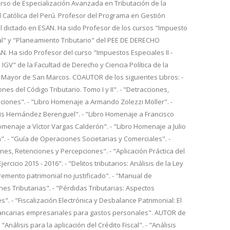
urso de Especialización Avanzada en Tributación de la
d Católica del Perú. Profesor del Programa en Gestión
l dictado en ESAN. Ha sido Profesor de los cursos "Impuesto
al" y "Planeamiento Tributario" del PEE DE DERECHO
 Ha sido Profesor del curso "Impuestos Especiales II -
 IGV" de la Facultad de Derecho y Ciencia Política de la
 Mayor de San Marcos. COAUTOR de los siguientes Libros: -
nes del Código Tributario. Tomo I y II". - "Detracciones,
iones". - "Libro Homenaje a Armando Zolezzi Möller". -
is Hernández Berenguel". - "Libro Homenaje a Francisco
Homenaje a Víctor Vargas Calderón". - "Libro Homenaje a Julio
. - "Guía de Operaciones Societarias y Comerciales". -
es, Retenciones y Percepciones". - "Aplicación Práctica del
ercicio 2015 - 2016". - "Delitos tributarios: Análisis de la Ley
cremento patrimonial no justificado". - "Manual de
nes Tributarias". - "Pérdidas Tributarias: Aspectos
s". - "Fiscalización Electrónica y Desbalance Patrimonial: El
ancarias empresariales para gastos personales". AUTOR de
- "Análisis para la aplicación del Crédito Fiscal". - "Análisis