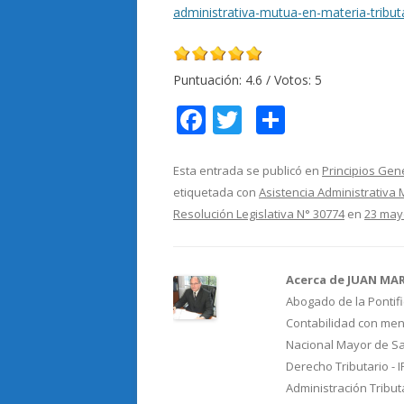
administrativa-mutua-en-materia-tribut
Puntuación:
4.6
/ Votos:
5
F
T
C
ac
w
o
e
itt
m
Esta entrada se publicó en
Principios Gen
etiquetada con
Asistencia Administrativa
b
er
p
Resolución Legislativa N° 30774
en
23 may
o
ar
o
ti
Acerca de JUAN MA
k
r
Abogado de la Pontifi
Contabilidad con menc
Nacional Mayor de Sa
Derecho Tributario - 
Administración Tribut