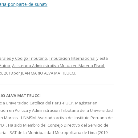
aria-por-parte-de-sunat/
erales y Código Tributario
,
Tributación Internacional
y está
 Mutua
,
Asistencia Administrativa Mutua en Materia Fiscal
,
o, 2018
por
JUAN MARIO ALVA MATTEUCCI
.
RIO ALVA MATTEUCCI
cia Universidad Católica del Perú -PUCP. Magíster en
ión en Política y Administración Tributaria de la Universidad
n Marcos - UNMSM. Asociado activo del Instituto Peruano de
IPDT. Ha sido Miembro del Consejo Directivo del Servicio de
aria - SAT de la Municipalidad Metropolitana de Lima (2019 -