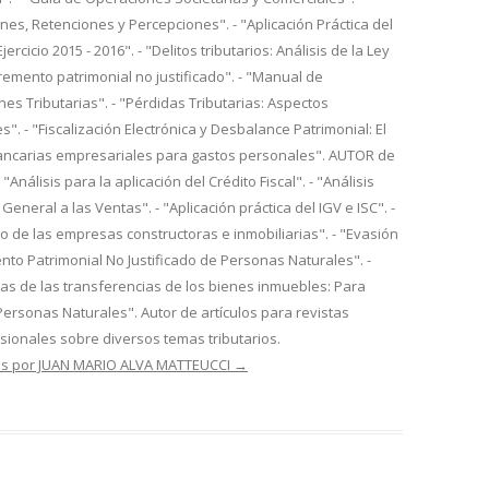
es, Retenciones y Percepciones". - "Aplicación Práctica del
ercicio 2015 - 2016". - "Delitos tributarios: Análisis de la Ley
cremento patrimonial no justificado". - "Manual de
nes Tributarias". - "Pérdidas Tributarias: Aspectos
s". - "Fiscalización Electrónica y Desbalance Patrimonial: El
ancarias empresariales para gastos personales". AUTOR de
- "Análisis para la aplicación del Crédito Fiscal". - "Análisis
General a las Ventas". - "Aplicación práctica del IGV e ISC". -
io de las empresas constructoras e inmobiliarias". - "Evasión
mento Patrimonial No Justificado de Personas Naturales". -
rias de las transferencias de los bienes inmuebles: Para
Personas Naturales". Autor de artículos para revistas
esionales sobre diversos temas tributarios.
das por JUAN MARIO ALVA MATTEUCCI
→