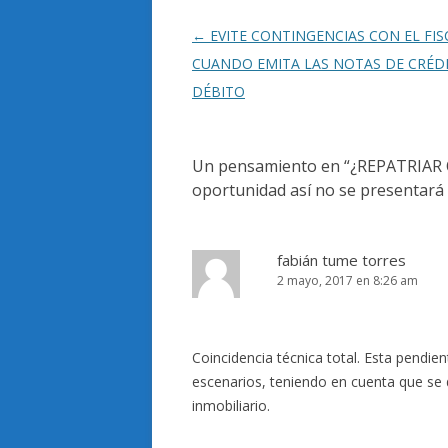
Navegación
←
EVITE CONTINGENCIAS CON EL FIS
de
CUANDO EMITA LAS NOTAS DE CRÉDI
entradas
DÉBITO
Un pensamiento en “
¿REPATRIAR 
oportunidad así no se presentará 
fabián tume torres
2 mayo, 2017 en 8:26 am
Coincidencia técnica total. Esta pendient
escenarios, teniendo en cuenta que se de
inmobiliario.