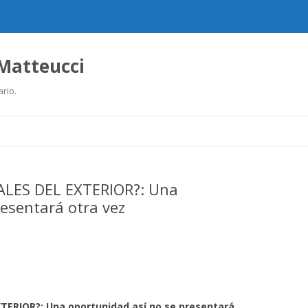
 Matteucci
ario.
Ir
al
contenido
ALES DEL EXTERIOR?: Una
resentará otra vez
ERIOR?: Una oportunidad así no se presentará