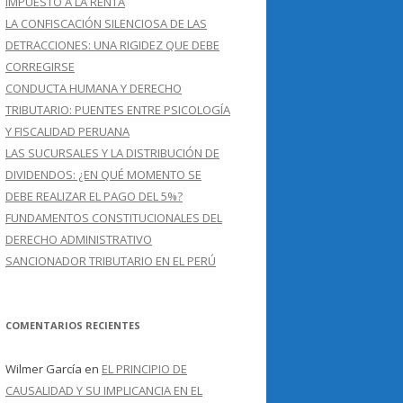
IMPUESTO A LA RENTA
LA CONFISCACIÓN SILENCIOSA DE LAS
DETRACCIONES: UNA RIGIDEZ QUE DEBE
CORREGIRSE
CONDUCTA HUMANA Y DERECHO
TRIBUTARIO: PUENTES ENTRE PSICOLOGÍA
Y FISCALIDAD PERUANA
LAS SUCURSALES Y LA DISTRIBUCIÓN DE
DIVIDENDOS: ¿EN QUÉ MOMENTO SE
DEBE REALIZAR EL PAGO DEL 5%?
FUNDAMENTOS CONSTITUCIONALES DEL
DERECHO ADMINISTRATIVO
SANCIONADOR TRIBUTARIO EN EL PERÚ
COMENTARIOS RECIENTES
Wilmer García
en
EL PRINCIPIO DE
CAUSALIDAD Y SU IMPLICANCIA EN EL