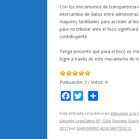
Con los mecanismos de transparencia en 
intercambio de datos entre administracio
mayores facilidades para acceder al lev
para no tributar ante el fisco significar
contribuyente.
Tenga presente que para el fisco es má
logre a través de este mecanismo de re
Puntuación:
5
/ Votos:
4
F
T
C
ac
w
o
e
itt
m
Esta entrada se publicó en
Impuesto a la 
Decreto Legislativo N° 1264
,
Decreto Supre
b
er
p
2017
por
JUAN MARIO ALVA MATTEUCCI
.
o
ar