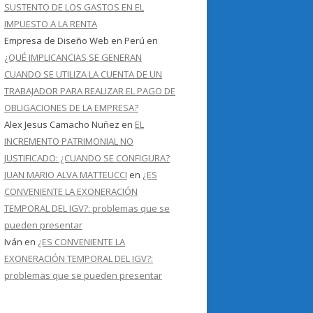
SUSTENTO DE LOS GASTOS EN EL
IMPUESTO A LA RENTA
Empresa de Diseño Web en Perú
en
¿QUÉ IMPLICANCIAS SE GENERAN
CUANDO SE UTILIZA LA CUENTA DE UN
TRABAJADOR PARA REALIZAR EL PAGO DE
OBLIGACIONES DE LA EMPRESA?
Alex Jesus Camacho Nuñez
en
EL
INCREMENTO PATRIMONIAL NO
JUSTIFICADO: ¿CUANDO SE CONFIGURA?
JUAN MARIO ALVA MATTEUCCI
en
¿ES
CONVENIENTE LA EXONERACIÓN
TEMPORAL DEL IGV?: problemas que se
pueden presentar
Iván
en
¿ES CONVENIENTE LA
EXONERACIÓN TEMPORAL DEL IGV?:
problemas que se pueden presentar