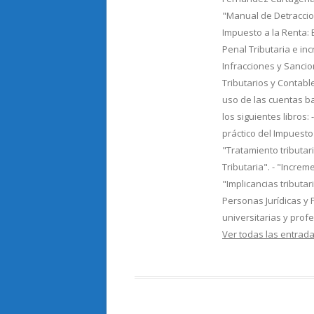
"Manual de Detraccion
Impuesto a la Renta: Ej
Penal Tributaria e in
Infracciones y Sancio
Tributarios y Contable
uso de las cuentas b
los siguientes libros: 
práctico del Impuesto 
"Tratamiento tributar
Tributaria". - "Incre
"Implicancias tributa
Personas Jurídicas y 
universitarias y prof
Ver todas las entra