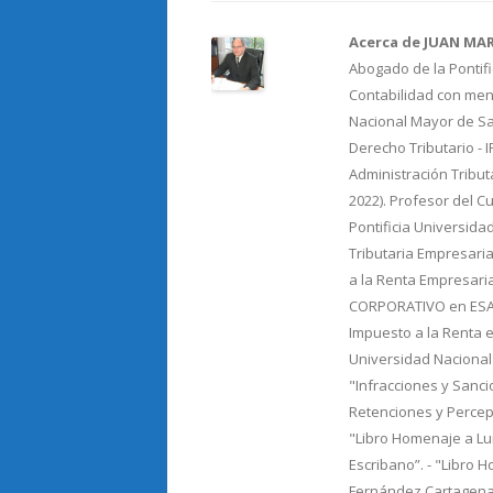
o
ti
Acerca de JUAN MA
k
r
Abogado de la Pontifi
Contabilidad con menc
Nacional Mayor de Sa
Derecho Tributario - 
Administración Tribut
2022). Profesor del C
Pontificia Universida
Tributaria Empresaria
a la Renta Empresari
CORPORATIVO en ESAN.
Impuesto a la Renta e
Universidad Nacional
"Infracciones y Sancio
Retenciones y Percepc
"Libro Homenaje a Lu
Escribano”. - "Libro 
Fernández Cartagena"