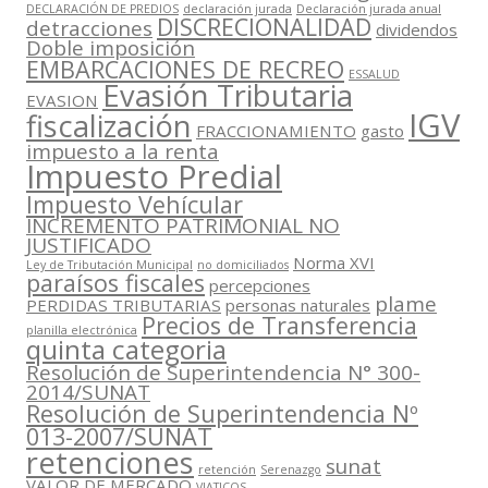
DECLARACIÓN DE PREDIOS
declaración jurada
Declaración jurada anual
DISCRECIONALIDAD
detracciones
dividendos
Doble imposición
EMBARCACIONES DE RECREO
ESSALUD
Evasión Tributaria
EVASION
IGV
fiscalización
FRACCIONAMIENTO
gasto
impuesto a la renta
Impuesto Predial
Impuesto Vehícular
INCREMENTO PATRIMONIAL NO
JUSTIFICADO
Norma XVI
Ley de Tributación Municipal
no domiciliados
paraísos fiscales
percepciones
plame
PERDIDAS TRIBUTARIAS
personas naturales
Precios de Transferencia
planilla electrónica
quinta categoria
Resolución de Superintendencia N° 300-
2014/SUNAT
Resolución de Superintendencia Nº
013-2007/SUNAT
retenciones
sunat
retención
Serenazgo
VALOR DE MERCADO
VIATICOS