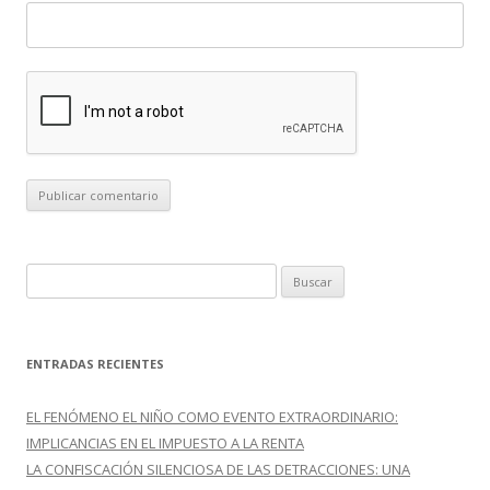
B
u
s
c
ENTRADAS RECIENTES
a
r
EL FENÓMENO EL NIÑO COMO EVENTO EXTRAORDINARIO:
:
IMPLICANCIAS EN EL IMPUESTO A LA RENTA
LA CONFISCACIÓN SILENCIOSA DE LAS DETRACCIONES: UNA