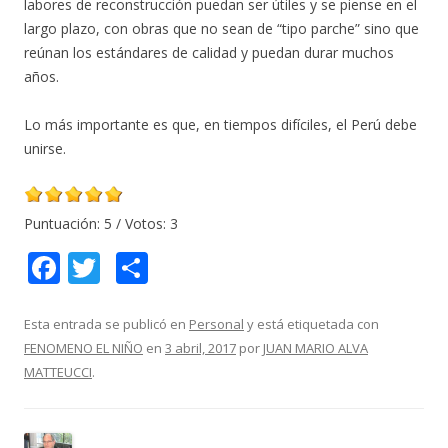
labores de reconstrucción puedan ser útiles y se piense en el
largo plazo, con obras que no sean de “tipo parche” sino que
reúnan los estándares de calidad y puedan durar muchos
años.
Lo más importante es que, en tiempos difíciles, el Perú debe
unirse.
Puntuación:
5
/ Votos:
3
F
T
C
ac
w
o
e
itt
m
Esta entrada se publicó en
Personal
y está etiquetada con
FENOMENO EL NIÑO
en
3 abril, 2017
por
JUAN MARIO ALVA
b
er
p
MATTEUCCI
.
o
ar
o
ti